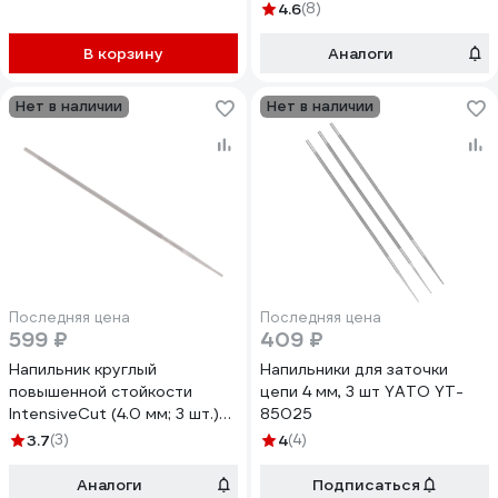
4.0х200мм, шт. РемоКолор
4.6
(8)
40-1-432
В корзину
Аналоги
Нет в наличии
Нет в наличии
Последняя цена
Последняя цена
599 ₽
409 ₽
Напильник круглый
Напильники для заточки
повышенной стойкости
цепи 4 мм, 3 шт YATO YT-
IntensiveCut (4.0 мм; 3 шт.)
85025
Husqvarna 5973548-01
3.7
(3)
4
(4)
Аналоги
Подписаться