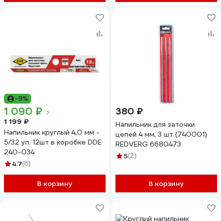
-9%
1 090 ₽
380 ₽
1 199 ₽
Напильник для заточки
Напильник круглый 4,0 мм -
цепей 4 мм, 3 шт (740001)
5/32 уп. 12шт в коробке DDE
REDVERG 6680473
240-034
5
(2)
4.7
(6)
В корзину
В корзину