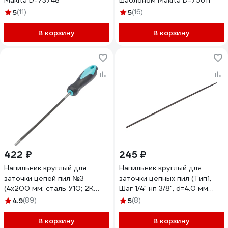
Makita D-73748
шаблоном Makita D-75611
5
(11)
5
(16)
В корзину
В корзину
422 ₽
245 ₽
Напильник круглый для
Напильник круглый для
заточки цепей пил №3
заточки цепных пил (Тип1,
(4х200 мм; сталь У10; 2К
Шаг 1/4" нп 3/8", d=4.0 мм
рукоятка) ТУНДРА 4439282
(5/32"), 200 мм) Зубр 1650-
4.9
(89)
5
(8)
20-4.0
В корзину
В корзину