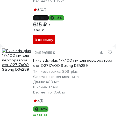
Вес нетто:
1.35 кг
5
(27)
-19%
-15%
615 ₽
763 ₽
В корзину
24994569
Пика sds-plus 17x400 мм для перфоратора
стз-02717400 Strong D34289
Тип хвостовика:
SDS-plus
Форма наконечника:
пика
Длина:
400 мм
Ширина:
17 мм
Вес нетто:
0.46 кг
5
(1)
-12%
619 ₽