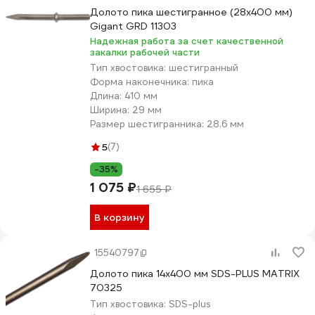
Долото пика шестигранное (28x400 мм)
Gigant GRD 11303
Надежная работа за счет качественной
закалки рабочей части
Тип хвостовика:
шестигранный
Форма наконечника:
пика
Длина:
410 мм
Ширина:
29 мм
Размер шестигранника:
28.6 мм
5
(7)
-35%
1 075 ₽
1 655 ₽
В корзину
15540797
Долото пика 14х400 мм SDS-PLUS MATRIX
70325
Тип хвостовика:
SDS-plus