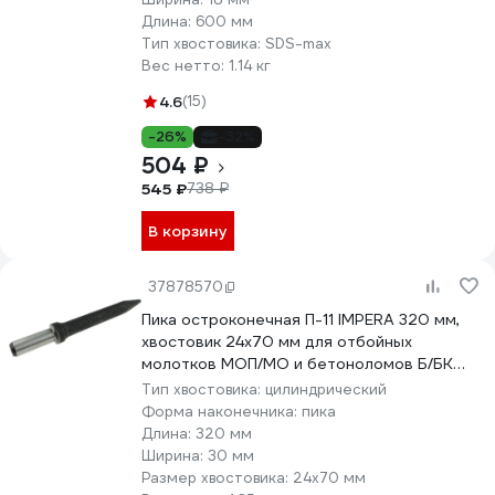
Длина:
600 мм
Тип хвостовика:
SDS-max
Вес нетто:
1.14 кг
4.6
(15)
-26%
-32%
504 ₽
545 ₽
738 ₽
В корзину
37878570
Пика остроконечная П-11 IMPERA 320 мм,
хвостовик 24х70 мм для отбойных
молотков МОП/МО и бетоноломов Б/БК
700040
Тип хвостовика:
цилиндрический
Форма наконечника:
пика
Длина:
320 мм
Ширина:
30 мм
Размер хвостовика:
24х70 мм