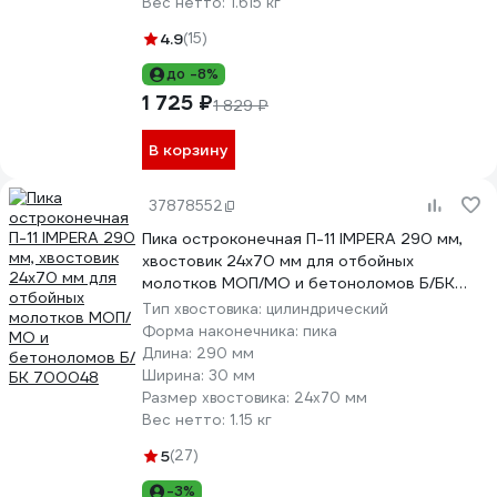
Вес нетто:
1.615 кг
4.9
(15)
до -8%
1 725 ₽
1 829 ₽
В корзину
37878552
Пика остроконечная П-11 IMPERA 290 мм,
хвостовик 24х70 мм для отбойных
молотков МОП/МО и бетоноломов Б/БК
700048
Тип хвостовика:
цилиндрический
Форма наконечника:
пика
Длина:
290 мм
Ширина:
30 мм
Размер хвостовика:
24х70 мм
Вес нетто:
1.15 кг
5
(27)
-3%