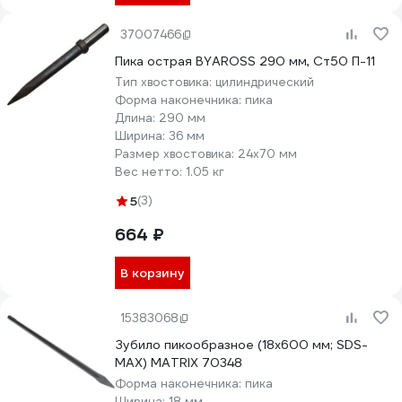
37007466
Пика острая BYAROSS 290 мм, Ст50 П-11
Тип хвостовика:
цилиндрический
Форма наконечника:
пика
Длина:
290 мм
Ширина:
36 мм
Размер хвостовика:
24х70 мм
Вес нетто:
1.05 кг
5
(3)
664 ₽
В корзину
15383068
Зубило пикообразное (18х600 мм; SDS-
MAX) MATRIX 70348
Форма наконечника:
пика
Ширина:
18 мм