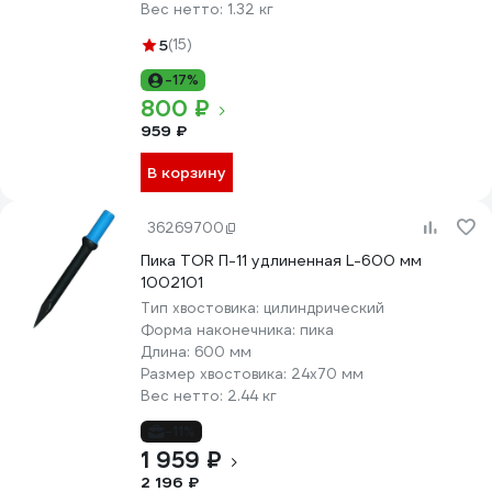
Вес нетто:
1.32 кг
5
(15)
-17%
800 ₽
959 ₽
В корзину
36269700
Пика TOR П-11 удлиненная L-600 мм
1002101
Тип хвостовика:
цилиндрический
Форма наконечника:
пика
Длина:
600 мм
Размер хвостовика:
24х70 мм
Вес нетто:
2.44 кг
-11%
1 959 ₽
2 196 ₽