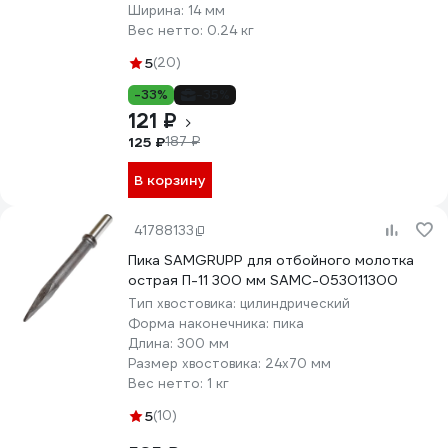
Ширина:
14 мм
Вес нетто:
0.24 кг
5
(20)
-33%
-35%
121 ₽
125 ₽
187 ₽
В корзину
41788133
Пика SAMGRUPP для отбойного молотка
острая П-11 300 мм SAMC-053011300
Тип хвостовика:
цилиндрический
Форма наконечника:
пика
Длина:
300 мм
Размер хвостовика:
24х70 мм
Вес нетто:
1 кг
5
(10)