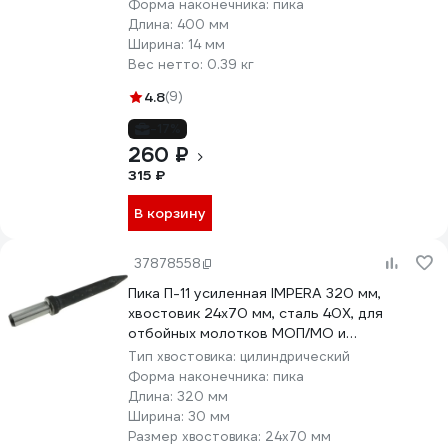
Форма наконечника:
пика
Длина:
400 мм
Ширина:
14 мм
Вес нетто:
0.39 кг
4.8
(9)
-17%
260 ₽
315 ₽
В корзину
37878558
Пика П-11 усиленная IMPERA 320 мм,
хвостовик 24х70 мм, сталь 40Х, для
отбойных молотков МОП/МО и
бетоноломов Б/БК 700047
Тип хвостовика:
цилиндрический
Форма наконечника:
пика
Длина:
320 мм
Ширина:
30 мм
Размер хвостовика:
24х70 мм