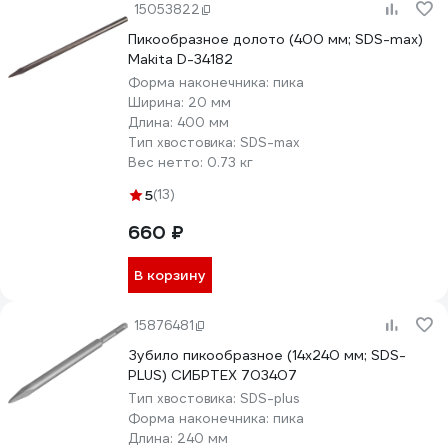
15053822
Пикообразное долото (400 мм; SDS-max)
Makita D-34182
Форма наконечника:
пика
Ширина:
20 мм
Длина:
400 мм
Тип хвостовика:
SDS-max
Вес нетто:
0.73 кг
5
(13)
660 ₽
В корзину
15876481
Зубило пикообразное (14х240 мм; SDS-
PLUS) СИБРТЕХ 703407
Тип хвостовика:
SDS-plus
Форма наконечника:
пика
Длина:
240 мм