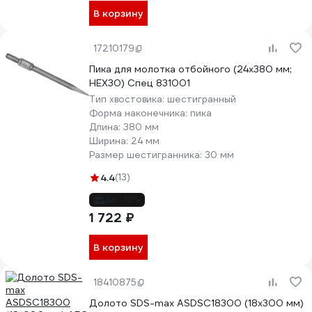
В корзину
17210179
Пика для молотка отбойного (24х380 мм;
НЕХ30) Спец 831001
Тип хвостовика:
шестигранный
Форма наконечника:
пика
Длина:
380 мм
Ширина:
24 мм
Размер шестигранника:
30 мм
4.4
(13)
до -18%
1 722 ₽
В корзину
18410875
Долото SDS-max ASDSC18300 (18х300 мм)