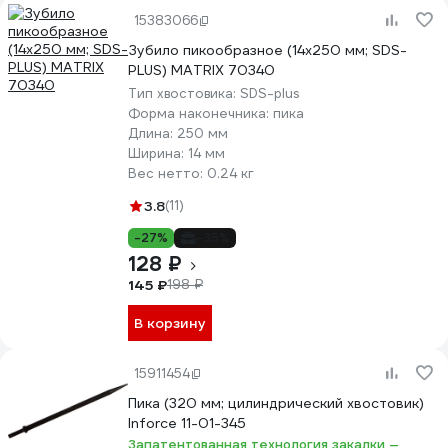
15383066
Зубило пикообразное (14х250 мм; SDS-
PLUS) MATRIX 70340
Тип хвостовика:
SDS-plus
Форма наконечника:
пика
Длина:
250 мм
Ширина:
14 мм
Вес нетто:
0.24 кг
3.8
(11)
-27%
-35%
128 ₽
145 ₽
198 ₽
В корзину
15911454
Пика (320 мм; цилиндрический хвостовик)
Inforce 11-01-345
Запатентованная технология закалки —