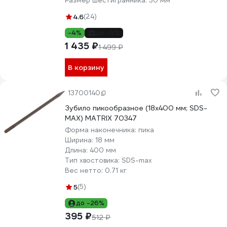
Размер шестигранника:
30 мм
4.6
(24)
-4%
до -9%
1 435 ₽
1 499 ₽
В корзину
13700140
Зубило пикообразное (18x400 мм; SDS-
MAX) MATRIX 70347
Форма наконечника:
пика
Ширина:
18 мм
Длина:
400 мм
Тип хвостовика:
SDS-max
Вес нетто:
0.71 кг
5
(5)
до -26%
395 ₽
512 ₽