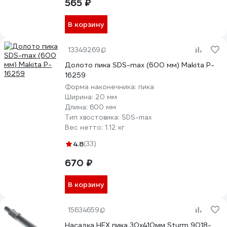
565 ₽
В корзину
13349269
Долото пика SDS-max (600 мм) Makita P-
16259
Форма наконечника:
пика
Ширина:
20 мм
Длина:
600 мм
Тип хвостовика:
SDS-max
Вес нетто:
1.12 кг
4.8
(33)
670 ₽
В корзину
15634659
Насадка HEX пика 30x410мм Sturm 9018-