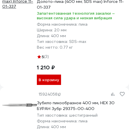
Долото-пика (400 мм; SDS max) Inforce 11-
01-337
Запатентованная технология закалки —
высокая сила удара и низкая вибрация
Форма наконечника:
пика
Ширина:
20 мм
Длина:
400 мм
Тип хвостовика:
SDS-max
Вес нетто:
0.77 кг
5
(3)
1 210 ₽
В корзину
15924058
Зубило пикообразное 400 мм, HEX 30
БУРАН Зубр 29375-00-400
Тип хвостовика:
шестигранный
Форма наконечника:
пика
Длина:
400 мм