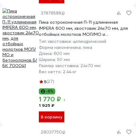
37878588
Пика остроконечная П-11 удлиненная
IMPERA 600 мм, хвостовик 24х70 мм, для
отбойных молотков МОП/МО и
бетоноломов Б/БК 700041
Тип хвостовика:
цилиндрический
Форма наконечника:
пика
Длина:
600 мм
Ширина:
50 мм
Размер хвостовика:
24х70 мм
Вес нетто:
2.44 кг
5
(27)
-8%
1 770 ₽
1 925 ₽
В корзину
28037750