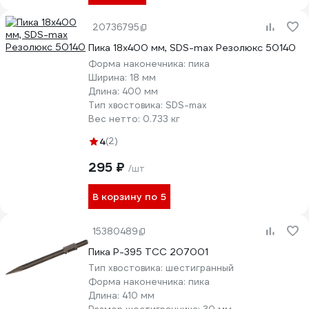
20736795
Пика 18x400 мм, SDS-max Резолюкс 50140
Форма наконечника:
пика
Ширина:
18 мм
Длина:
400 мм
Тип хвостовика:
SDS-max
Вес нетто:
0.733 кг
4
(2)
295 ₽
/шт
В корзину по 5
15380489
Пика P-395 ТСС 207001
Тип хвостовика:
шестигранный
Форма наконечника:
пика
Длина:
410 мм