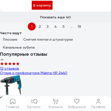
В корзину
Показать еще 40
1
2
3
4
5
...
19
Часто ищут
Плоские
Снятия плитки и штукатурки
Канальные зубила
Популярные отзывы
12 отзывов
Отзыв о перфораторе Makita HR 2440
ded-n-boroda
02.07.2009
В комплекте компактный снаружи и вместительный внутри
Главная
Каталог
Корзина
Избранное
Профиль