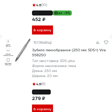
4.8
(10)
до -22%
до -9%
452 ₽
В корзину
15736484
Зубило пикообразное (250 мм; SDS+) Vira
558250
Тип хвостовика:
SDS-plus
Форма наконечника:
пика
Длина:
250 мм
Ширина:
20 мм
4.8
(6)
до -5%
279 ₽
В корзину