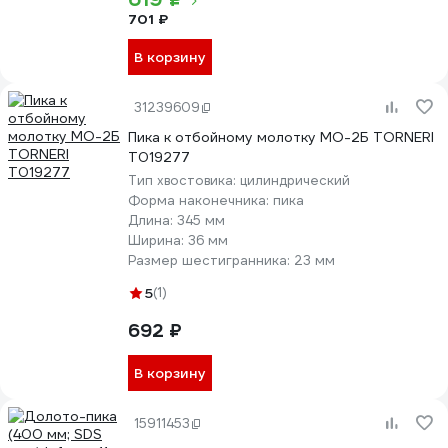
701 ₽
В корзину
31239609
Пика к отбойному молотку МО-2Б TORNERI
Т019277
Тип хвостовика:
цилиндрический
Форма наконечника:
пика
Длина:
345 мм
Ширина:
36 мм
Размер шестигранника:
23 мм
5
(1)
692 ₽
В корзину
15911453