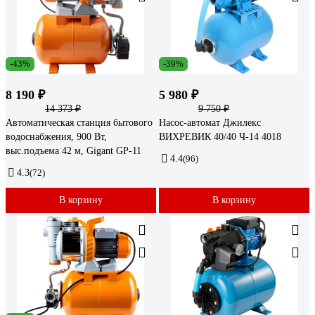
-43%
-39%
8 190 ₽
5 980 ₽
14 373 ₽
9 750 ₽
Автоматическая станция бытового
Насос-автомат Джилекс
водоснабжения, 900 Вт,
ВИХРЕВИК 40/40 Ч-14 4018
выс.подъема 42 м, Gigant GP-11
4.4
(96)
4.3
(72)
В корзину
В корзину