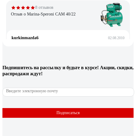
8 отзывов
Отзыв о Marina-Speroni CAM 40/22
kurkinmazda6
02.08.2010
отличная модель. цена. не шумный- шумит на много
меньше, чем обычный насос для накачки колес в
машине.прост в подключении, все легко подключается и
запускается.
Подпишитесь
на рассылку
и будьте в курсе! Акции, скидки,
распродажи ждут!
15 отзывов
Отзыв о Grundfos JP Basic 3 PT
Подписаться
Felix-mix
12.09.2012
+Плавность хода +Стабильно держит давление +ОЧЕНЬ
надежен +способен перекачивать не только чистую воду, но