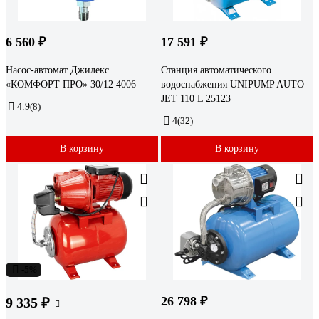
6 560 ₽
17 591 ₽
Насос-автомат Джилекс
Станция автоматического
«КОМФОРТ ПРО» 30/12 4006
водоснабжения UNIPUMP AUTO
JET 110 L 25123
4.9
(8)
4
(32)
В корзину
В корзину
-5%
26 798 ₽
9 335 ₽