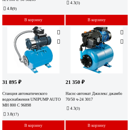
4.3
(3)
4.8
(9)
В корзину
В корзину
31 895 ₽
21 350 ₽
Станция автоматического
Насос-автомат Джилекс джамбо
водоснабжения UNIPUMP AUTO
70/50 ч-24 3017
MH 800 С 96898
4.3
(3)
3.8
(17)
В корзину
В корзину