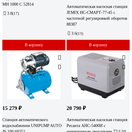
MH 1000 С 52814
Автоматическая насосная станция
JEMIX НС-СМАРТ-77-45 с
3.8
(17)
частотной регулировкой оборотов
88387
3.6
(13)
В корзину
В корзину
15 279 ₽
20 790 ₽
Станция автоматического
Автоматическая насосная станция
водоснабжения UNIPUMP AUTO
Ресанта АНС-5400И с
JS 100 69252
инверторным двигателем 77/1/10