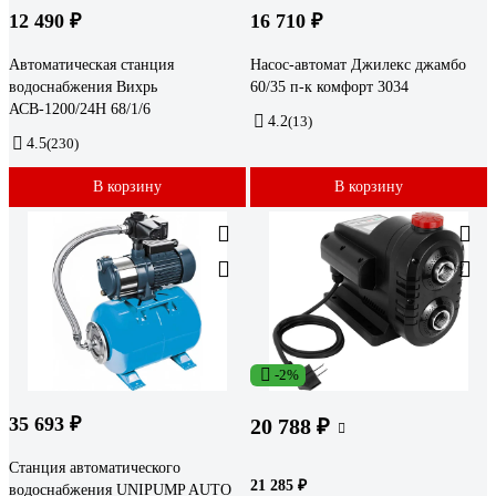
12 490 ₽
16 710 ₽
Автоматическая станция
Насос-автомат Джилекс джамбо
водоснабжения Вихрь
60/35 п-к комфорт 3034
АСВ-1200/24Н 68/1/6
4.2
(13)
4.5
(230)
В корзину
В корзину
-2%
35 693 ₽
20 788 ₽
Станция автоматического
21 285 ₽
водоснабжения UNIPUMP AUTO