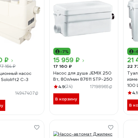
-7%
-
0 ₽
15 959 ₽
21 
17 160 ₽
22 7
77 164 ₽
Насос для душа JEMIX 250
Туал
ционный насос
Вт, 80л/мин 87611 STP-250
изме
Sololift2 C-3
100 
4.9
(24)
17198965
4.1
14947407
В корзину
В к
ну