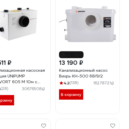
до -12%
511 ₽
13 190 ₽
лизационная насосная
Канализационный насос
ция UNIPUMP
Вихрь КН-500 68/9/2
VORT 605 M 10м с
4.2
(138)
16278721
м 55972
6
(28)
30676508
В корзину
орзину