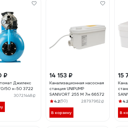
0 ₽
14 153 ₽
15 
втомат Джилекс
Канализационная насосная
Кана
0/50 н-50 3722
станция UNIPUMP
стан
SANIVORT 255 M 7м 66572
SANI
30721448
4.2
(50)
4.
28797962
ну
В корзину
В к