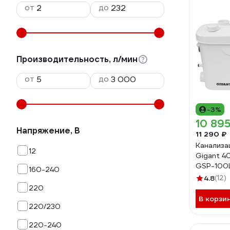
от
до
Производительность, л/мин
от
до
-3%
10 895
Напряжение, В
11 290 ₽
Канализа
12
Gigant 4
GSP-100
160-240
4.8
(12)
220
В корзи
220/230
220-240