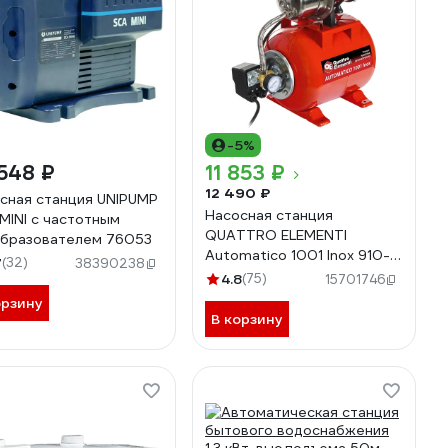
-5%
548 ₽
11 853 ₽
12 490 ₽
сная станция UNIPUMP
Насосная станция
MINI с частотным
QUATTRO ELEMENTI
бразователем 76053
Automatico 1001 Inox 910-
7
(32)
38390238
218
4.8
(75)
15701746
орзину
В корзину