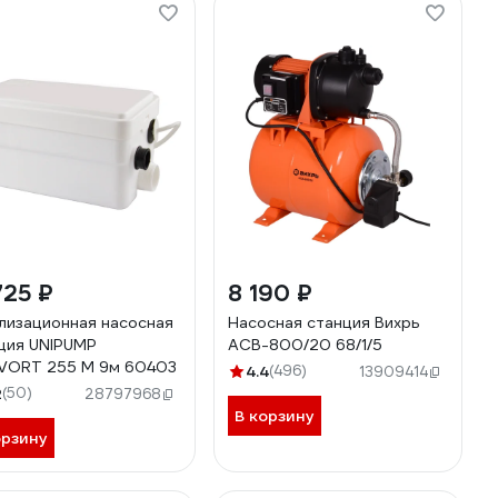
725 ₽
8 190 ₽
лизационная насосная
Насосная станция Вихрь
ция UNIPUMP
АСВ-800/20 68/1/5
VORT 255 M 9м 60403
4.4
(496)
13909414
2
(50)
28797968
В корзину
орзину