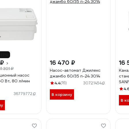
-17%
 ₽
16 470 ₽
16 
11 301 ₽
Насос-автомат Джилекс
Кана
ционный насос
джамбо 60/35 п-24 3014
стан
0 Вт, 80 л/мин
SANI
4.4
(16)
30721454
ножо
4.
36779772
В корзину
В к
ну