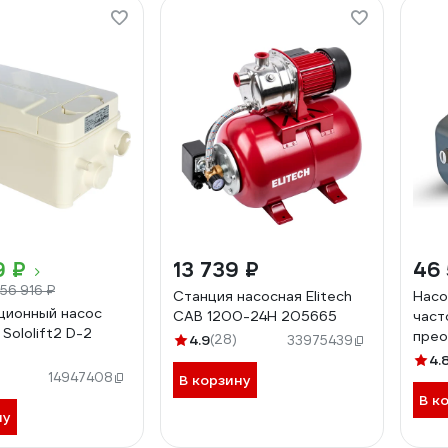
9 ₽
13 739 ₽
46 
56 916 ₽
Станция насосная Elitech
Насо
ционный насос
САВ 1200-24Н 205665
част
Sololift2 D-2
прео
4.9
(28)
33975439
UNIP
4.
14947408
В корзину
В к
ну