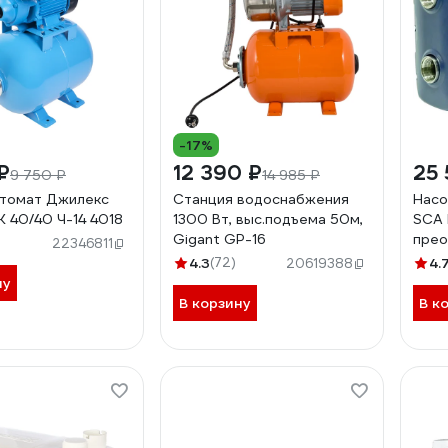
-17%
₽
12 390 ₽
25 
9 750 ₽
14 985 ₽
втомат Джилекс
Станция водоснабжения
Насо
 40/40 Ч-14 4018
1300 Вт, выс.подъема 50м,
SCA 
Gigant GP-16
прео
22346811
4.3
(72)
4.
20619388
ну
В корзину
В к