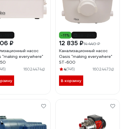
о -19%
-11%
до -24%
506 ₽
12 835 ₽
14 440 ₽
лизационный насос
Канализационный насос
s "making everywhere"
Oasis "making everywhere"
250
ST-600
146)
4
(146)
16024474
16024473
орзину
В корзину