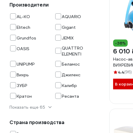
Производители
AL-KO
AQUARIO
Elitech
Gigant
Grundfos
JEMIX
-38%
QUATTRO
OASIS
6 010 
ELEMENTI
Насос-а
UNIPUMP
Беламос
ВИХРЕВИК
4.4
(96)
Вихрь
Джилекс
В корзи
ЗУБР
Калибр
Кратон
Ресанта
Показать еще 65
Страна производства