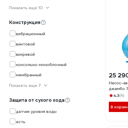
Показать еще 10
Конструкция
вибрационный
винтовой
вихревой
консольно-моноблочный
25 29
мембранный
Насос-а
Показать еще 7
джамбо 7
4.3
(4)
Защита от сухого хода
В корзи
датчик уровня воды
есть