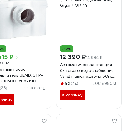
6%
-17%
415 ₽
12 390 ₽
14 984 ₽
70 ₽
Автоматическая станция
етный насос-
бытового водоснабжения
льчитель JEMIX STP-
1,3 кВт, выс.подъема 50м,
LUX 600 Вт 87610
Gigant GP-14
4.3
(72)
20618980
(23)
17198983
В корзину
орзину