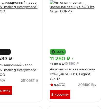
о -6%
-33%
433 ₽
11 260 ₽
11 866 ₽
16 890 ₽
лизационный насос
Автоматическая насосная
S "making everywhere"
станция 600 Вт, Gigant
400
GP-17
146)
25106811
4.3
(72)
20619016
орзину
В корзину