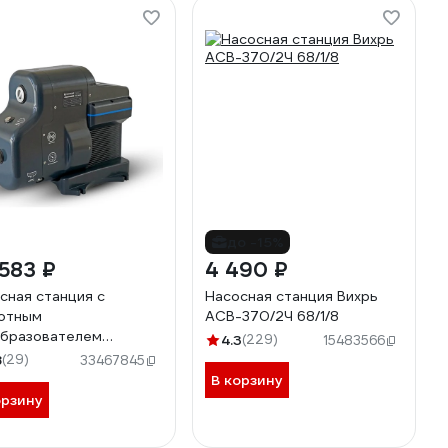
до -15%
583 ₽
4 490 ₽
сная станция с
Насосная станция Вихрь
отным
АСВ-370/2Ч 68/1/8
бразователем
4.3
(229)
15483566
UMP SCA MAX 75354
8
(29)
33467845
В корзину
орзину