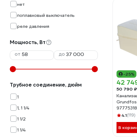
нет
поплавковый выключатель
реле давления
Мощность, Вт
от
до
-25%
42 74
Трубное соединение, дюйм
50 790 ₽
Канализа
1
Grundfos 
1, 1 1/4
97775318
4.1
(119)
1 1/2
В корзи
1 1/4