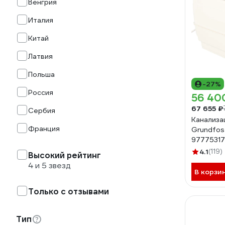
Венгрия
Италия
Китай
Латвия
Польша
-27%
Россия
56 40
67 655 ₽
Сербия
Канализа
Франция
Grundfos 
97775317
4.1
(119)
Высокий рейтинг
4 и 5 звезд
В корзи
Только с отзывами
Тип