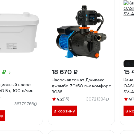
д
 ₽
18 670 ₽
15 
Насос-автомат Джилекс
Кана
ционный насос
джамбо 70/50 п-к комфорт
OASI
00 Вт, 100 л/мин
3036
SV-
L
4.2
(13)
4
(
30721394
36779766
В корзину
В к
ну