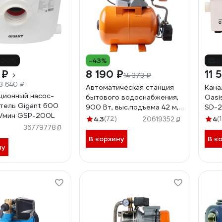
-20%
-43%
д
 ₽
8 190 ₽
11 
14 373 ₽
3 640 ₽
Автоматическая станция
Кана
ционный насос-
бытового водоснабжения,
Oasi
тель Gigant 600
900 Вт, выс.подъема 42 м,
SD-
л/мин GSP-200L
Gigant GP-11
4.3
(72)
4
(
20619352
36779778
В корзину
В к
ну