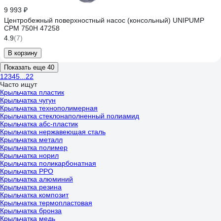
9 993 ₽
Центробежный поверхностный насос (консольный) UNIPUMP
CPM 750H 47258
4.9
(7)
В корзину
Показать еще 40
1
2
3
4
5
...
22
Часто ищут
Крыльчатка пластик
Крыльчатка чугун
Крыльчатка технополимерная
Крыльчатка стеклонаполненный полиамид
Крыльчатка абс-пластик
Крыльчатка нержавеющая сталь
Крыльчатка металл
Крыльчатка полимер
Крыльчатка норил
Крыльчатка поликарбонатная
Крыльчатка PPO
Крыльчатка алюминий
Крыльчатка резина
Крыльчатка композит
Крыльчатка термопластовая
Крыльчатка бронза
Крыльчатка медь