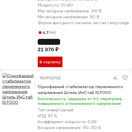
Мощность:
1.5 кВт
Max входное напряжение:
310 В
Min входное напряжение:
90 В
Форма выходного сигнала:
чистая синусоида
4.7
(44)
до -6%
21 070 ₽
В корзину
16491429
Однофазный стабилизатор переменного
напряжения Штиль ИнСтаб IS7000
Безопасность: защищен от КЗ, перегрева,
повышенного и пониженного напряжения
Тип:
инверторный
КПД:
97 %
Коэффициент мощности:
0.99
Входное напряжение:
90-310 В