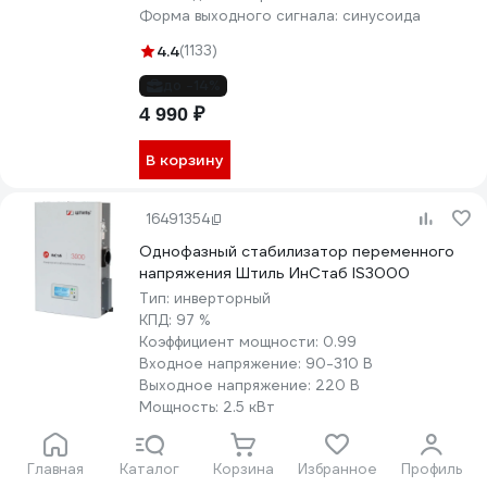
Форма выходного сигнала:
синусоида
4.4
(1133)
до -14%
4 990 ₽
В корзину
16491354
Однофазный стабилизатор переменного
напряжения Штиль ИнСтаб IS3000
Тип:
инверторный
КПД:
97 %
Коэффициент мощности:
0.99
Входное напряжение:
90-310 В
Выходное напряжение:
220 В
Мощность:
2.5 кВт
Max входное напряжение:
310 В
Min входное напряжение:
90 В
Главная
Каталог
Корзина
Избранное
Профиль
Форма выходного сигнала:
чистая синусоида