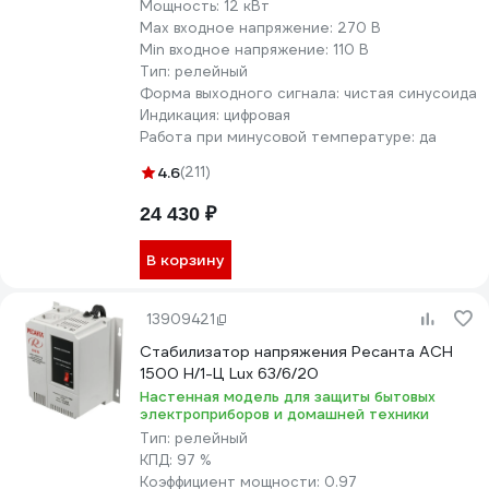
Мощность:
12 кВт
Max входное напряжение:
270 В
Min входное напряжение:
110 В
Тип:
релейный
Форма выходного сигнала:
чистая синусоида
Индикация:
цифровая
Работа при минусовой температуре:
да
4.6
(211)
24 430 ₽
В корзину
13909421
Стабилизатор напряжения Ресанта АСН
1500 Н/1-Ц Lux 63/6/20
Настенная модель для защиты бытовых
электроприборов и домашней техники
Тип:
релейный
КПД:
97 %
Коэффициент мощности:
0.97