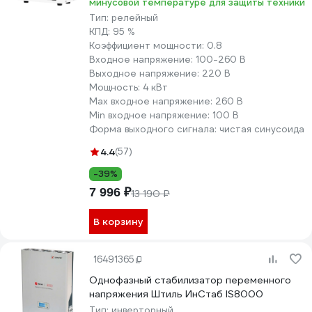
минусовой температуре для защиты техники
Тип:
релейный
КПД:
95 %
Коэффициент мощности:
0.8
Входное напряжение:
100-260 В
Выходное напряжение:
220 В
Мощность:
4 кВт
Max входное напряжение:
260 В
Min входное напряжение:
100 В
Форма выходного сигнала:
чистая синусоида
4.4
(57)
-39%
7 996 ₽
13 190 ₽
В корзину
16491365
Однофазный стабилизатор переменного
напряжения Штиль ИнСтаб IS8000
Тип:
инверторный