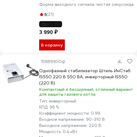
Форма выходного сигнала:
чистая синусоида
5
(21)
до -7%
3 990 ₽
В корзину
15689900
Однофазный стабилизатор Штиль ИнСтаб
IS550 220 В 550 ВА, инверторный IS550
(220 В)
Компактный и бесшумный, отличный вариант
для защиты газового котла
Тип:
инверторный
КПД:
96 %
Коэффициент мощности:
0.99
Входное напряжение:
90-310 В
Выходное напряжение:
220 В
Мощность:
0.4 кВт