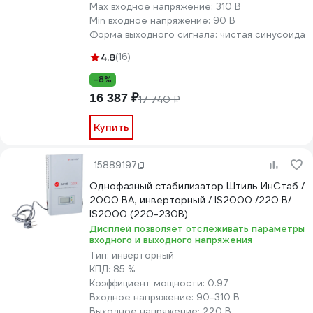
Max входное напряжение:
310 В
Min входное напряжение:
90 В
Форма выходного сигнала:
чистая синусоида
4.8
(16)
-8%
16 387 ₽
17 740 ₽
Купить
15889197
Однофазный стабилизатор Штиль ИнСтаб /
2000 ВА, инверторный / IS2000 /220 В/
IS2000 (220-230В)
Дисплей позволяет отслеживать параметры
входного и выходного напряжения
Тип:
инверторный
КПД:
85 %
Коэффициент мощности:
0.97
Входное напряжение:
90-310 В
Выходное напряжение:
220 В