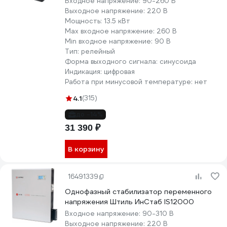
Входное напряжение:
90-260 В
Выходное напряжение:
220 В
Мощность:
13.5 кВт
Max входное напряжение:
260 В
Min входное напряжение:
90 В
Тип:
релейный
Форма выходного сигнала:
синусоида
Индикация:
цифровая
Работа при минусовой температуре:
нет
4.1
(315)
до -14%
31 390 ₽
В корзину
16491339
Однофазный стабилизатор переменного
напряжения Штиль ИнСтаб IS12000
Входное напряжение:
90-310 В
Выходное напряжение:
220 В