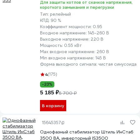
Для защиты котлов от скачков напряжения,
короткого замыкания и перегрузки
Тип:
релейный
КПД:
90 %
Коэффициент мощности:
0.95
Входное напряжение:
145-260 В
Выходное напряжение:
220 В
Мощность:
0.55 кВт
Max входное напряжение:
260 В
Min входное напряжение:
145 В
Форма выходного сигнала:
чистая синусоида
4
(175)
-23%
5 185 ₽
6 700 ₽
В корзину
15645357
Однофазный стабилизатор Штиль ИнСтаб
3500 ВА, инверторный IS3500