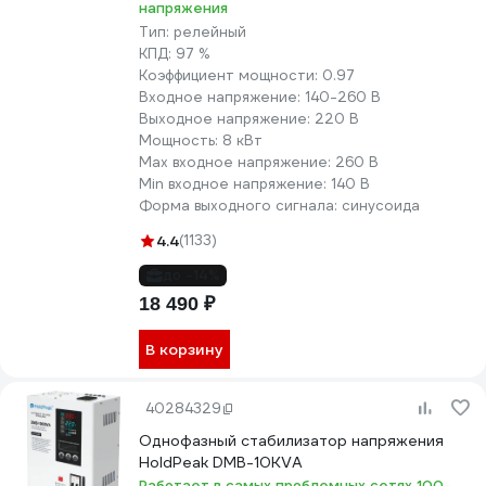
напряжения
Тип:
релейный
КПД:
97 %
Коэффициент мощности:
0.97
Входное напряжение:
140-260 В
Выходное напряжение:
220 В
Мощность:
8 кВт
Max входное напряжение:
260 В
Min входное напряжение:
140 В
Форма выходного сигнала:
синусоида
4.4
(1133)
до -14%
18 490 ₽
В корзину
40284329
Однофазный стабилизатор напряжения
HoldPeak DMB-10KVA
Работает в самых проблемных сетях 100-