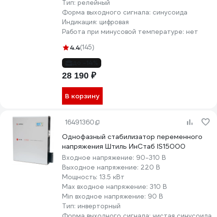
Тип:
релейный
Форма выходного сигнала:
синусоида
Индикация:
цифровая
Работа при минусовой температуре:
нет
4.4
(145)
до -14%
28 190 ₽
В корзину
16491360
Однофазный стабилизатор переменного
напряжения Штиль ИнСтаб IS15000
Входное напряжение:
90-310 В
Выходное напряжение:
220 В
Мощность:
13.5 кВт
Max входное напряжение:
310 В
Min входное напряжение:
90 В
Тип:
инверторный
Форма выходного сигнала:
чистая синусоида