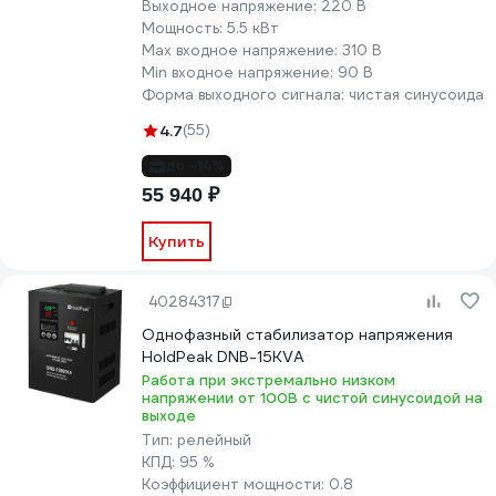
Выходное напряжение:
220 В
Мощность:
5.5 кВт
Max входное напряжение:
310 В
Min входное напряжение:
90 В
Форма выходного сигнала:
чистая синусоида
4.7
(55)
до -14%
55 940 ₽
Купить
40284317
Однофазный стабилизатор напряжения
HoldPeak DNB-15KVA
Работа при экстремально низком
напряжении от 100В с чистой синусоидой на
выходе
Тип:
релейный
КПД:
95 %
Коэффициент мощности:
0.8