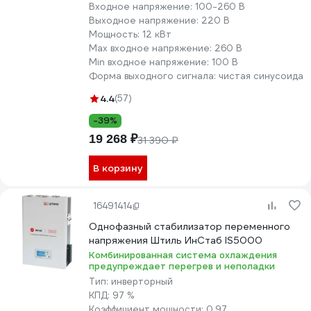
Входное напряжение:
100-260 В
Выходное напряжение:
220 В
Мощность:
12 кВт
Max входное напряжение:
260 В
Min входное напряжение:
100 В
Форма выходного сигнала:
чистая синусоида
4.4
(57)
-39%
19 268 ₽
31 390 ₽
В корзину
16491414
Однофазный стабилизатор переменного
напряжения Штиль ИнСтаб IS5000
Комбинированная система охлаждения
предупреждает перегрев и неполадки
Тип:
инверторный
КПД:
97 %
Коэффициент мощности:
0.97