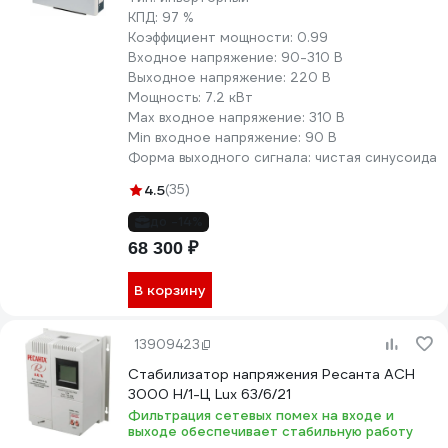
КПД:
97 %
Коэффициент мощности:
0.99
Входное напряжение:
90-310 В
Выходное напряжение:
220 В
Мощность:
7.2 кВт
Max входное напряжение:
310 В
Min входное напряжение:
90 В
Форма выходного сигнала:
чистая синусоида
4.5
(35)
до -14%
68 300 ₽
В корзину
13909423
Стабилизатор напряжения Ресанта АСН
3000 Н/1-Ц Lux 63/6/21
Фильтрация сетевых помех на входе и
выходе обеспечивает стабильную работу