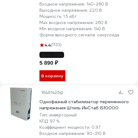
Входное напряжение:
140-260 В
Выходное напряжение:
220 В
Мощность:
1.5 кВт
Max входное напряжение:
260 В
Min входное напряжение:
140 В
Форма выходного сигнала:
синусоида
4.4
(1133)
до -13%
5 890 ₽
В корзину
16491426
Однофазный стабилизатор переменного
напряжения Штиль ИнСтаб IS10000
Тип:
инверторный
КПД:
97 %
Коэффициент мощности:
0.97
Входное напряжение:
90-310 В