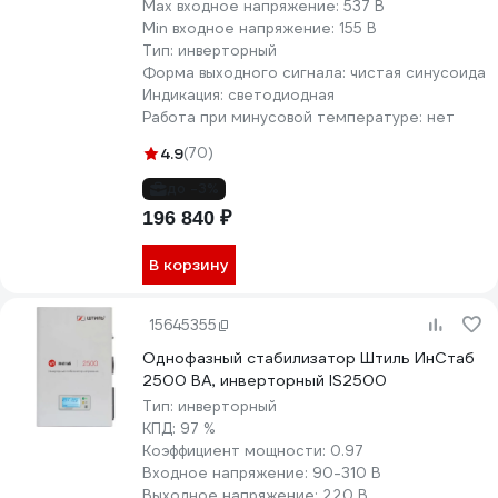
Max входное напряжение:
537 В
Min входное напряжение:
155 В
Тип:
инверторный
Форма выходного сигнала:
чистая синусоида
Индикация:
светодиодная
Работа при минусовой температуре:
нет
4.9
(70)
до -3%
196 840 ₽
В корзину
15645355
Однофазный стабилизатор Штиль ИнСтаб
2500 ВА, инверторный IS2500
Тип:
инверторный
КПД:
97 %
Коэффициент мощности:
0.97
Входное напряжение:
90-310 В
Выходное напряжение:
220 В