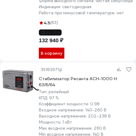
Форма выходного сигнала:
чистая синусоида
Индикация:
светодиодная
Работа при минусовой температуре:
нет
4.5
(83)
до -5%
132 940 ₽
В корзину
35183971
Стабилизатор Ресанта АСН-1000 Н
63/6/64
Тип:
релейный
КПД:
97 %
Коэффициент мощности:
0.98
Входное напряжение:
140-260 В
Выходное напряжение:
202–238 В
Мощность:
1 кВт
Max входное напряжение:
260 В
Min входное напряжение:
140 В