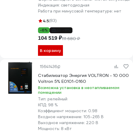
Индикация:
светодиодная
Работа при минусовой температуре:
нет
4.5
(83)
-6%
до -11%
104 519 ₽
111 680 ₽
В корзину
15641436
Стабилизатор Энергия VOLTRON - 10 000
Voltron 5% Е0101-0160
Возможна установка в неотапливаемом
помещении
Тип:
релейный
КПД:
98 %
Коэффициент мощности:
0.98
Входное напряжение:
105-265 В
Выходное напряжение:
220 В
Мощность:
8 кВт