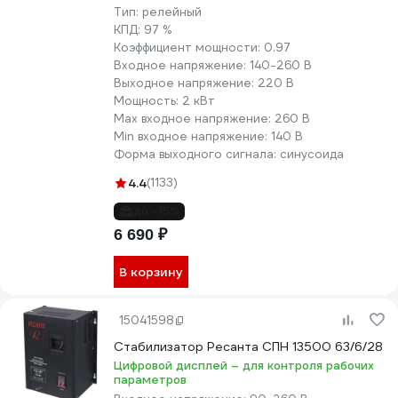
Тип:
релейный
КПД:
97 %
Коэффициент мощности:
0.97
Входное напряжение:
140-260 В
Выходное напряжение:
220 В
Мощность:
2 кВт
Max входное напряжение:
260 В
Min входное напряжение:
140 В
Форма выходного сигнала:
синусоида
4.4
(1133)
до -15%
6 690 ₽
В корзину
15041598
Стабилизатор Ресанта СПН 13500 63/6/28
Цифровой дисплей – для контроля рабочих
параметров