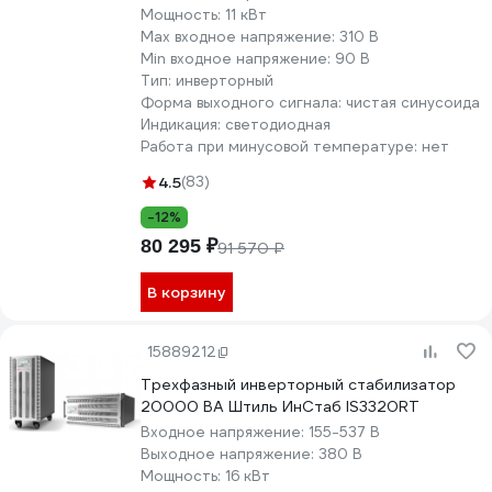
Мощность:
11 кВт
Max входное напряжение:
310 В
Min входное напряжение:
90 В
Тип:
инверторный
Форма выходного сигнала:
чистая синусоида
Индикация:
светодиодная
Работа при минусовой температуре:
нет
4.5
(83)
-12%
80 295 ₽
91 570 ₽
В корзину
15889212
Трехфазный инверторный стабилизатор
20000 ВА Штиль ИнСтаб IS3320RT
Входное напряжение:
155-537 В
Выходное напряжение:
380 В
Мощность:
16 кВт