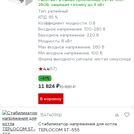
260В, защищая технику до 8 кВт
Тип:
релейный
КПД:
95 %
Коэффициент мощности:
0.8
Входное напряжение:
100-260 В
Выходное напряжение:
220 В
Мощность:
8 кВт
Max входное напряжение:
260 В
Min входное напряжение:
100 В
Форма выходного сигнала:
чистая синусоида
4.4
(57)
-41%
11 824 ₽
19 881 ₽
В корзину
15474091
Стабилизатор напряжения для котла
TEPLOCOM ST-555