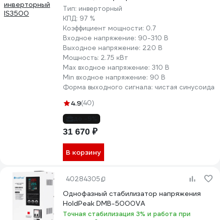
Тип:
инверторный
КПД:
97 %
Коэффициент мощности:
0.7
Входное напряжение:
90-310 В
Выходное напряжение:
220 В
Мощность:
2.75 кВт
Max входное напряжение:
310 В
Min входное напряжение:
90 В
Форма выходного сигнала:
чистая синусоида
4.9
(40)
до -9%
31 670 ₽
В корзину
40284305
Однофазный стабилизатор напряжения
HoldPeak DMB-5000VA
Точная стабилизация 3% и работа при