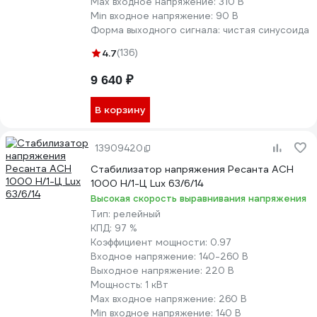
Max входное напряжение:
310 В
Min входное напряжение:
90 В
Форма выходного сигнала:
чистая синусоида
4.7
(136)
9 640 ₽
В корзину
13909420
Стабилизатор напряжения Ресанта АСН
1000 Н/1-Ц Lux 63/6/14
Высокая скорость выравнивания напряжения
Тип:
релейный
КПД:
97 %
Коэффициент мощности:
0.97
Входное напряжение:
140-260 В
Выходное напряжение:
220 В
Мощность:
1 кВт
Max входное напряжение:
260 В
Min входное напряжение:
140 В