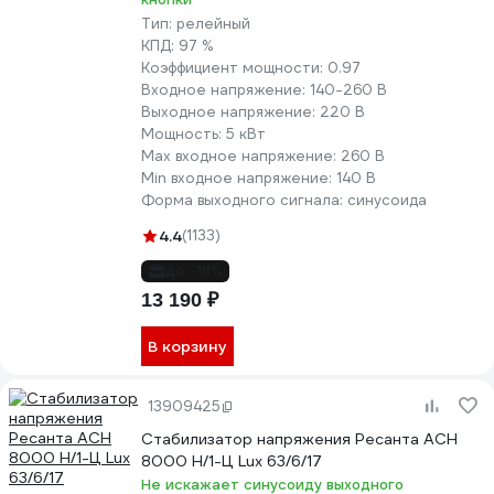
Тип:
релейный
КПД:
97 %
Коэффициент мощности:
0.97
Входное напряжение:
140-260 В
Выходное напряжение:
220 В
Мощность:
5 кВт
Max входное напряжение:
260 В
Min входное напряжение:
140 В
Форма выходного сигнала:
синусоида
4.4
(1133)
до -18%
13 190 ₽
В корзину
13909425
Стабилизатор напряжения Ресанта АСН
8000 Н/1-Ц Lux 63/6/17
Не искажает синусоиду выходного