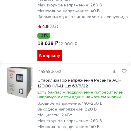
Max входное напряжение:
260 В
Min входное напряжение:
140 В
Форма выходного сигнала:
чистая синусоида
4.6
(332)
-21%
18 039 ₽
22 900 ₽
В корзину
14949646
Стабилизатор напряжения Ресанта АСН
12000 Н/1-Ц Lux 63/6/22
Есть байпас – подключение потребителей
напрямую к сети одним нажатием кнопки
Входное напряжение:
140-260 В
Выходное напряжение:
220 В
Мощность:
12 кВт
Max входное напряжение:
260 В
Min входное напряжение:
140 В