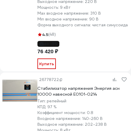
Выходное напряжение:
220 В
Мощность:
9 кВт
Max входное напряжение:
310 В
Min входное напряжение:
90 В
Форма выходного сигнала:
чистая синусоида
4.5
(48)
до -5%
76 420 ₽
Купить
26778722
Стабилизатор напряжения Энергия асн
10000 навесной Е0101-0214
Тип:
релейный
КПД:
97 %
Коэффициент мощности:
0.8
Входное напряжение:
140-260 В
Выходное напряжение:
202–238 В
Мощность:
8 кВт