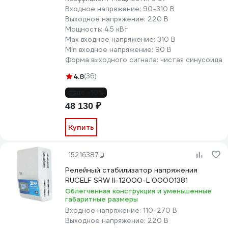
Входное напряжение:
90-310 В
Выходное напряжение:
220 В
Мощность:
4.5 кВт
Max входное напряжение:
310 В
Min входное напряжение:
90 В
Форма выходного сигнала:
чистая синусоида
4.8
(36)
до -10%
48 130 ₽
Купить
15216387
Релейный стабилизатор напряжения
RUCELF SRW II-12000-L 00001381
Облегченная конструкция и уменьшенные
габаритные размеры
Входное напряжение:
110-270 В
Выходное напряжение:
220 В