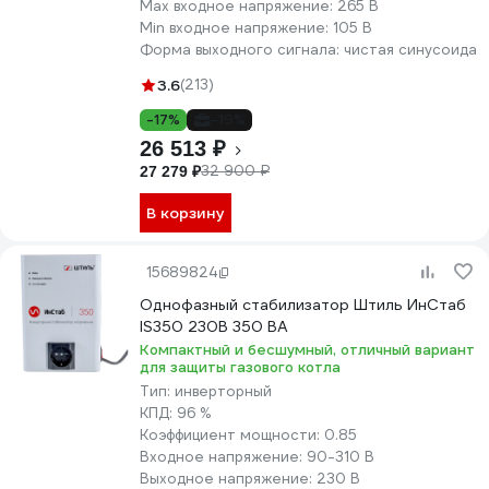
Max входное напряжение:
265 В
Min входное напряжение:
105 В
Форма выходного сигнала:
чистая синусоида
3.6
(213)
-17%
-19%
26 513 ₽
32 900 ₽
27 279 ₽
В корзину
15689824
Однофазный стабилизатор Штиль ИнСтаб
IS350 230В 350 ВА
Компактный и бесшумный, отличный вариант
для защиты газового котла
Тип:
инверторный
КПД:
96 %
Коэффициент мощности:
0.85
Входное напряжение:
90-310 В
Выходное напряжение:
230 В