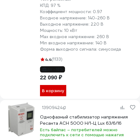
КПД:
97 %
Коэффициент мощности:
0.97
Входное напряжение:
140-260 В
Выходное напряжение:
220 В
Мощность:
10 кВт
Max входное напряжение:
260 В
Min входное напряжение:
140 В
Форма выходного сигнала:
синусоида
4.4
(1133)
до -18%
22 090 ₽
В корзину
13909424
Однофазный стабилизатор напряжения
Ресанта АСН 5000 Н/1-Ц Lux 63/6/16
Есть байпас – потребителей можно
подключить к сети с помощью нажатия
кнопки