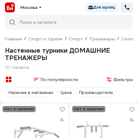
Москва
Для юрлиц
Поиск в каталоге
Главная
/
Спорт и туризм
/
Спорт
/
Тренажеры
/
Силовы
Настенные турники ДОМАШНИЕ
ТРЕНАЖЕРЫ
10 товаров
По популярности
Фильтры
Наличие в магазинах
Цена
Производители
Нет в наличии
Нет в наличии