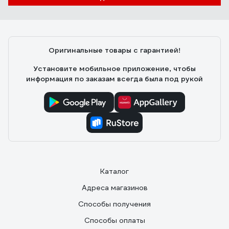
Достоинства: За такие деньги просто супер вещь.
Недостатки: Штатный крепёж не внушает доверия.
Можно было бы добавить в комплект какие-нибудь
клеющиейся мягкие проставки, т.к. некоторые места
Оригинальные товары с гарантией!
упора в стену могут помять обои. Это же можно
добавить на крючки, чтобы не царапать турник.
Установите мобильное приложение, чтобы
информация по заказам всегда была под рукой
Каталог
Адреса магазинов
Способы получения
Способы оплаты