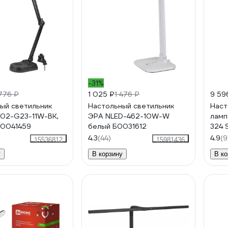
-31%
776 ₽
1 025 ₽
1 476 ₽
9 59
ый светильник
Настольный светильник
Наст
02-G23-11W-BK,
ЭРА NLED-462-10W-W
ламп
C0041459
белый Б0031612
324 
холо
4.3
(44)
4.9
(9
15536812
15981436
у
В корзину
В ко