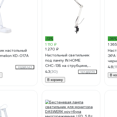
-13%
-36%
1 110 ₽
1 365
1 270 ₽
ик настольный
Наст
Настольный светильник
melion KD-017A
ЭРА 
под лампу IN HOME
черн
СНС-13Б на струбцине,
4.8
(11
15085167
60Вт, E27, БЕЛЫЙ, коробка
4.3
(30)
16146070
у
В ко
4690612012728
В корзину