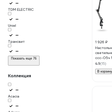
TDM ELECTRIC
Uniel
Трансвит
1 926 ₽
Настольн
светильн
ЭРА
ссc-05ч 
Показать еще 76
500лм, u
4.9
(15)
на струб
В корзин
4690612
Коллекция
Acacia