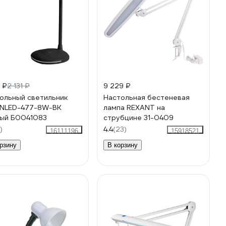
 ₽
2 131 ₽
9 229 ₽
ольный светильник
Настольная бестеневая
NLED-477-8W-BK
лампа REXANT на
ый Б0041083
струбцине 31-0409
)
4.4
(23)
16111196
15918521
рзину
В корзину