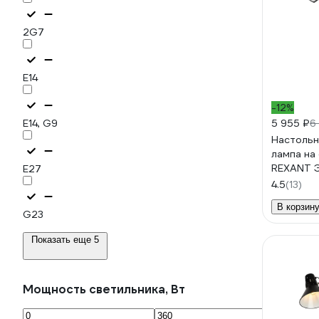
2G7
E14
-12%
E14, G9
5 955 ₽
6
Настольн
лампа на
REXANT 
E27
LED, сен
4.5
(13)
черная 31
В корзин
G23
Показать еще 5
Мощность светильника, Вт