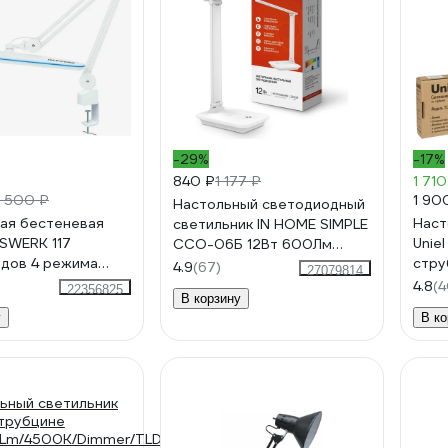
-29%
-17%
840 ₽
1 177 ₽
1 710
1 90
 500 ₽
Настольный светодиодный
ая бестеневая
Наст
светильник IN HOME SIMPLE
SWERK 117
Uniel
ССО-06Б 12Вт 600Лм
дов 4 режима
стру
сенсорный, с подставкой п/
4.9
(67)
27079814
237954
524 
тел, с адаптером БЕЛЫЙ
4.8
(4
22356825
В корзину
4690612036519
у
В ко