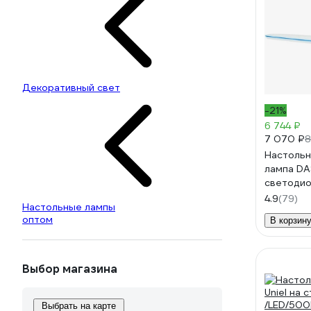
Декоративный свет
-21%
6 744 ₽
7 070 ₽
8
Настольн
лампа DA
светодио
яркости 
4.9
(79)
Настольные лампы
оптом
В корзин
Выбор магазина
Выбрать на карте