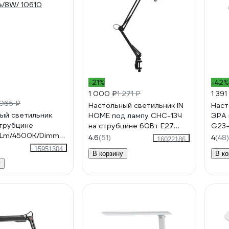
-21%
-42%
1 000 ₽
1 271 ₽
1 391
065 ₽
Настольный светильник IN
Наст
ый светильник
HOME под лампу СНС-13Ч
ЭРА 
струбцине
на струбцине 60Вт E27
G23-
0Lm/4500K/Dimmer/TLD-
ЧЕРНЫЙ коробка
C00
4.6
(51)
4
(48)
16022186
e/8W/ 10610
4690612012735
15951304
В корзину
В ко
у