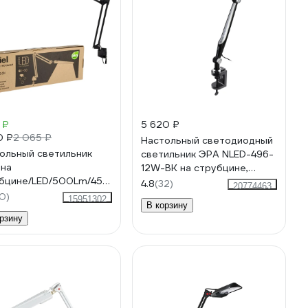
 ₽
5 620 ₽
0 ₽
2 065 ₽
Настольный светодиодный
ольный светильник
светильник ЭРА NLED-496-
 на
12W-BK на струбцине,
бцине/LED/500Lm/4500K/Dimmer/TLD-
черный Б0052767
4.8
(32)
20774463
Black/8W/ 10608
0)
15951302
В корзину
рзину