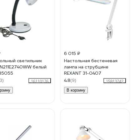
₽
6 015 ₽
ольный светильник
Настольная бестеневая
 N211E2740WW белый
лампа на струбцине
35055
REXANT 31-0407
3)
4.8
(9)
16110176
15913742
рзину
В корзину