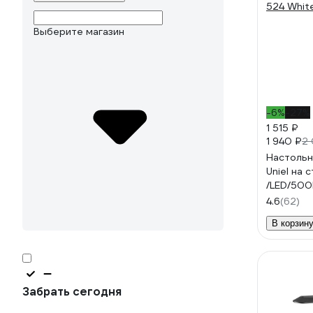
Выберите магазин
-6%
-27%
1 515 ₽
1 940 ₽
2 
Настольн
Uniel на 
/LED/50
524 Whit
4.6
(62)
В корзин
Забрать сегодня