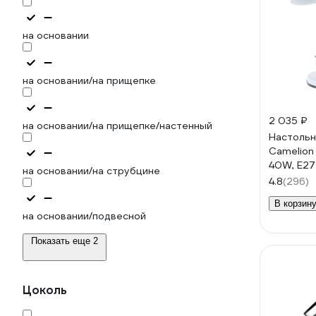
на основании
на основании/на прищепке
2 035 ₽
на основании/на прищепке/настенный
Настольн
Camelion
40W, E27
на основании/на струбцине
4.8
(296)
В корзин
на основании/подвесной
Показать еще 2
Цоколь