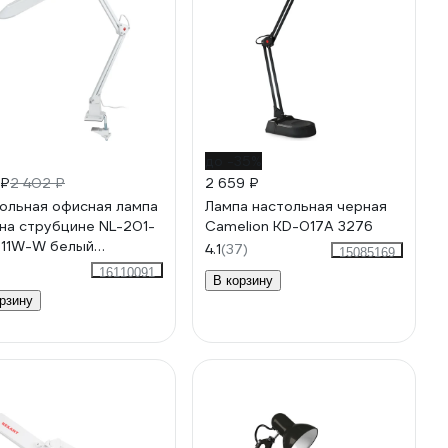
до -35%
 ₽
2 402 ₽
2 659 ₽
ольная офисная лампа
Лампа настольная черная
на струбцине NL-201-
Camelion KD-017A 3276
11W-W белый
4.1
(37)
15085169
41457
16110091
В корзину
рзину