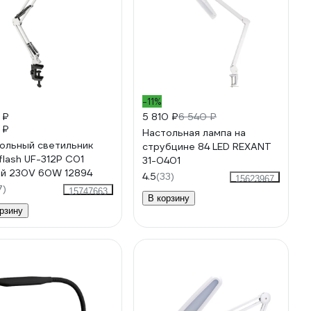
-11%
 ₽
5 810 ₽
6 540 ₽
 ₽
Настольная лампа на
ольный светильник
струбцине 84 LED REXANT
aflash UF-312P С01
31-0401
й 230V 60W 12894
4.5
(33)
15623967
7)
15747663
В корзину
рзину