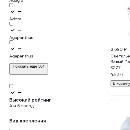
Adagio
Adore
Agapanthus
2 690 ₽
Agapanthus
Светильн
белый Ca
Показать еще 504
3277
4.1
(37)
В корзин
Высокий рейтинг
4 и 5 звезд
Вид крепления