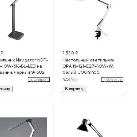
 ₽
1 530 ₽
ильник Navigator NDF-
Настольный светильник
-10W-6K-BL-LED на
ЭРА N-121-E27-40W-W,
вании, черный 94682
белый C0041455
)
4.5
(44)
16288695
15536463
рзину
В корзину