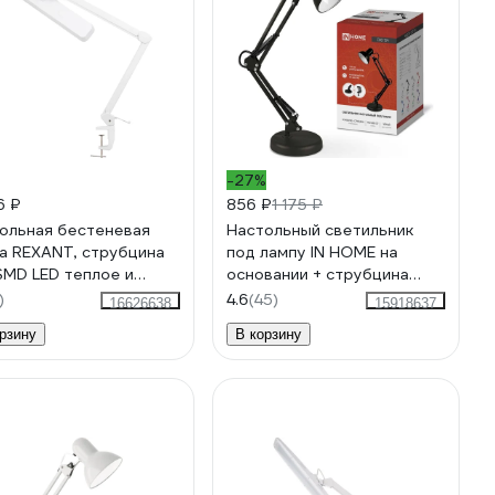
-27%
6 ₽
856 ₽
1 175 ₽
ольная бестеневая
Настольный светильник
а REXANT, струбцина
под лампу IN HOME на
SMD LED теплое и
основании + струбцина
дное свечение 31-0410
СНО-15Ч 60Вт E27 230В
)
4.6
(45)
16626638
15918637
ЧЕРНЫЙ 4690612012902
рзину
В корзину