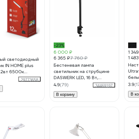
-23%
-9%
6 000 ₽
1 349
1 483
6 365 ₽
7 760 ₽
ый светодиодный
Наст
Бестеневая лампа
ик IN HOME plus
Ultr
светильник на струбцине
12вт 6500к
белы
DASWERK LED, 16 Вт,
sb, с адаптером,
29773658
черный, высота 70 см,
цине, черный
3.9
(1
4.9
(79)
34469197
у
238331
045320
В ко
В корзину