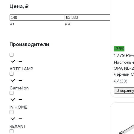
Цена, ₽
от
до
Производители
-36%
1 779 ₽
2 
Настольн
ЭРА NL-2
ARTE LAMP
черный 
4.4
(33)
Camelion
В корзин
IN HOME
REXANT