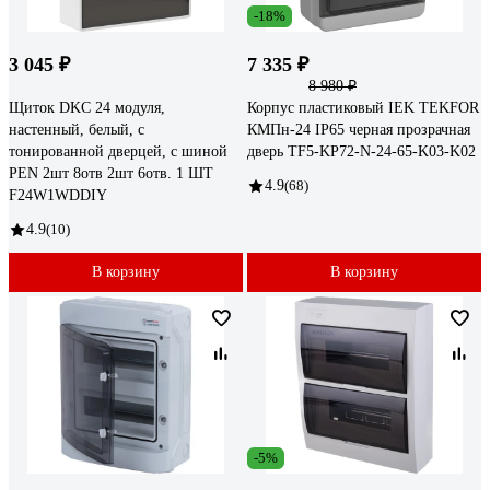
-18%
3 045 ₽
7 335 ₽
8 980 ₽
Щиток DKC 24 модуля,
Корпус пластиковый IEK TEKFOR
настенный, белый, с
КМПн-24 IP65 черная прозрачная
тонированной дверцей, с шиной
дверь TF5-KP72-N-24-65-K03-K02
PEN 2шт 8отв 2шт 6отв. 1 ШТ
4.9
(68)
F24W1WDDIY
4.9
(10)
В корзину
В корзину
-5%