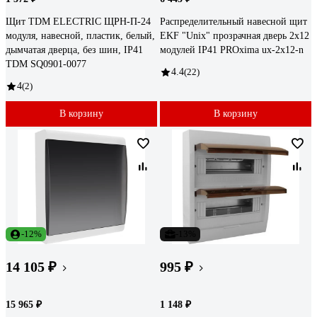
Щит TDM ELECTRIC ЩРН-П-24
Распределительный навесной щит
модуля, навесной, пластик, белый,
EKF "Unix" прозрачная дверь 2х12
дымчатая дверца, без шин, IP41
модулей IP41 PROxima ux-2x12-n
TDM SQ0901-0077
4.4
(22)
4
(2)
В корзину
В корзину
-12%
-13%
14 105 ₽
995 ₽
15 965 ₽
1 148 ₽