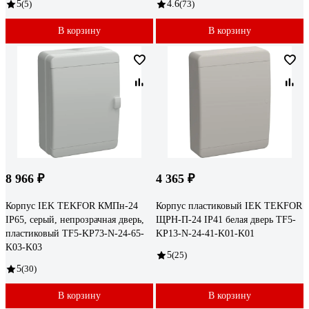
5
(5)
4.6
(73)
В корзину
В корзину
8 966 ₽
4 365 ₽
Корпус IEK TEKFOR КМПн-24
Корпус пластиковый IEK TEKFOR
IP65, серый, непрозрачная дверь,
ЩРН-П-24 IP41 белая дверь TF5-
пластиковый TF5-KP73-N-24-65-
KP13-N-24-41-K01-K01
K03-K03
5
(25)
5
(30)
В корзину
В корзину