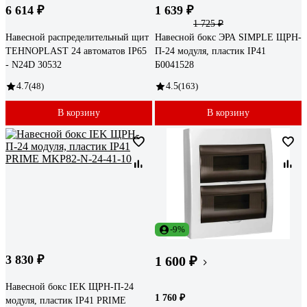
6 614 ₽
1 639 ₽
1 725 ₽
Навесной распределительный щит
Навесной бокс ЭРА SIMPLE ЩРН-
TEHNOPLAST 24 автоматов IP65
П-24 модуля, пластик IP41
- N24D 30532
Б0041528
4.7
(48)
4.5
(163)
В корзину
В корзину
-9%
3 830 ₽
1 600 ₽
Навесной бокс IEK ЩРН-П-24
1 760 ₽
модуля, пластик IP41 PRIME