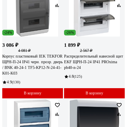
-24%
-26%
3 086 ₽
1 899 ₽
4 081 ₽
2 567 ₽
Корпус пластиковый IEK TEKFOR
Распределительный навесной щит
ЩРН-П-24 IP41 черн. прозр. дверь
EKF ЩРН-П-24 IP41 PROxima
/ BNK 40-24-1 TF5-KP12-N-24-41-
pb40-n-24
K01-K03
4.8
(125)
4.9
(130)
В корзину
В корзину