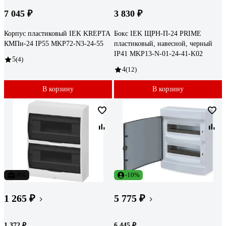
7 045 ₽
3 830 ₽
Корпус пластиковый IEK KREPTA
Бокс IEK ЩРН-П-24 PRIME
КМПн-24 IP55 MKP72-N3-24-55
пластиковый, навесной, черный
IP41 MKP13-N-01-24-41-K02
5
(4)
4
(12)
В корзину
В корзину
-8%
-10%
1 265 ₽
5 775 ₽
1 372 ₽
6 445 ₽