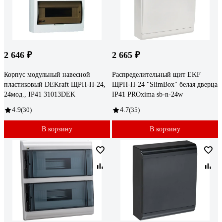
2 646 ₽
2 665 ₽
Корпус модульный навесной
Распределительный щит EKF
пластиковый DEKraft ЩРН-П-24,
ЩРН-П-24 "SlimBox" белая дверца
24мод., IP41 31013DEK
IP41 PROxima sb-n-24w
4.9
(30)
4.7
(35)
В корзину
В корзину