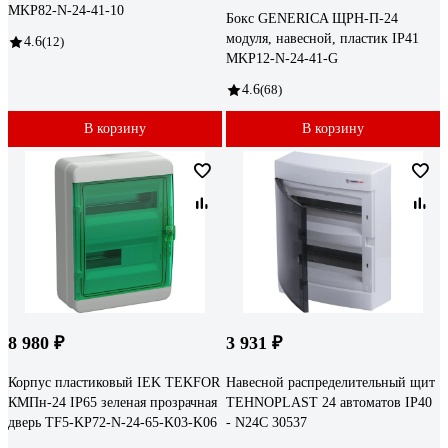
MKP82-N-24-41-10
Бокс GENERICA ЩРН-П-24
модуля, навесной, пластик IP41
4.6
(12)
MKP12-N-24-41-G
4.6
(68)
В корзину
В корзину
8 980 ₽
3 931 ₽
Корпус пластиковый IEK TEKFOR
Навесной распределительный щит
КМПн-24 IP65 зеленая прозрачная
TEHNOPLAST 24 автоматов IP40
дверь TF5-KP72-N-24-65-K03-K06
- N24C 30537