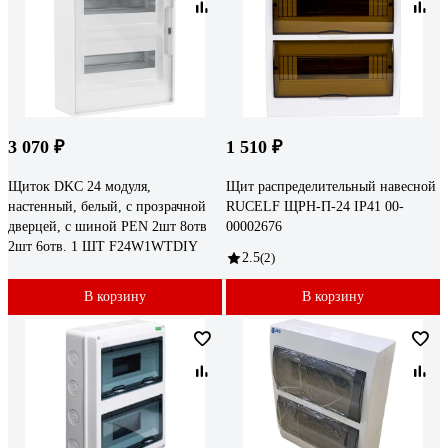
3 070 ₽
1 510 ₽
Щиток DKC 24 модуля,
Щит распределительный навесной
настенный, белый, с прозрачной
RUCELF ЩРН-П-24 IP41 00-
дверцей, с шиной PEN 2шт 8отв
00002676
2шт 6отв. 1 ШТ F24W1WTDIY
2.5
(2)
В корзину
В корзину