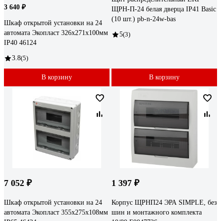
3 640 ₽
ЩРН-П-24 белая дверца IP41 Basic
(10 шт.) pb-n-24w-bas
Шкаф открытой установки на 24
автомата Экопласт 326х271х100мм
5
(3)
IP40 46124
3.8
(5)
В корзину
В корзину
7 052 ₽
1 397 ₽
Шкаф открытой установки на 24
Корпус ЩРНП24 ЭРА SIMPLE, без
автомата Экопласт 355х275х108мм
шин и монтажного комплекта