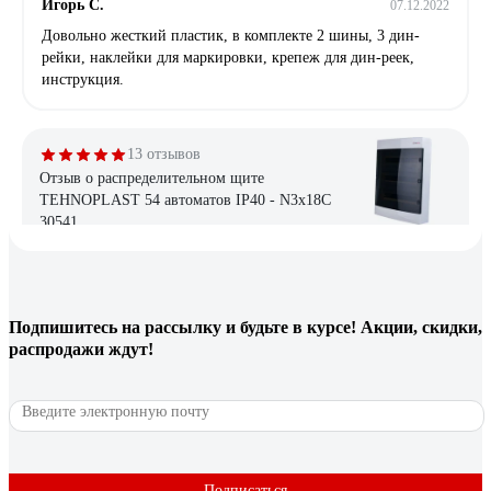
Игорь С.
07.12.2022
Довольно жесткий пластик, в комплекте 2 шины, 3 дин-
рейки, наклейки для маркировки, крепеж для дин-реек,
инструкция.
13 отзывов
Отзыв о распределительном щите
TEHNOPLAST 54 автоматов IP40 - N3x18C
30541
Андрей Т.
08.12.2021
За такую цену нормальный вариант
Подпишитесь
на рассылку
и будьте в курсе! Акции, скидки,
распродажи ждут!
15 отзывов
Отзыв о боксе Systeme Electric MINI PRAGMA
IP40 24м2р бел бел. двер MIP22212
Олеся М.
13.05.2021
Подписаться