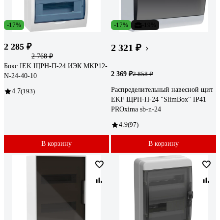
-17%
-17%
-19%
2 285 ₽
2 321 ₽
2 768 ₽
Бокс IEK ЩРН-П-24 ИЭК MKP12-
2 369 ₽
2 858 ₽
N-24-40-10
Распределительный навесной щит
4.7
(193)
EKF ЩРН-П-24 "SlimBox" IP41
PROxima sb-n-24
4.9
(97)
В корзину
В корзину