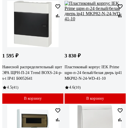
1 595 ₽
3 830 ₽
Навесной распределительный щит
Пластиковый корпус IEK Prime
ЭРА ЩРН-П-24 Trend BOXS-24-p-
щрн-п-24 белый/белая дверь ip41
s-t IP41 Б0052641
MKP82-N-24-WD-41-10
4.5
(41)
4.6
(10)
В корзину
В корзину