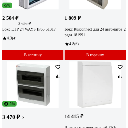
-5%
2 504 ₽
1 809 ₽
2 636 ₽
Бокс ETP 24 WAYS IP65 51317
Бокс Rusconnect для 24 автоматов 2
ряда 181991
4.3
(4)
4.8
(6)
В корзину
В корзину
-5%
14 415 ₽
3 470 ₽
Щит распределительный EKF