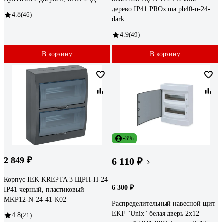
дерево IP41 PROxima pb40-n-24-
4.8
(46)
dark
4.9
(49)
В корзину
В корзину
-3%
2 849 ₽
6 110 ₽
Корпус IEK KREPTA 3 ЩРН-П-24
6 300 ₽
IP41 черный, пластиковый
MKP12-N-24-41-K02
Распределительный навесной щит
EKF "Unix" белая дверь 2х12
4.8
(21)