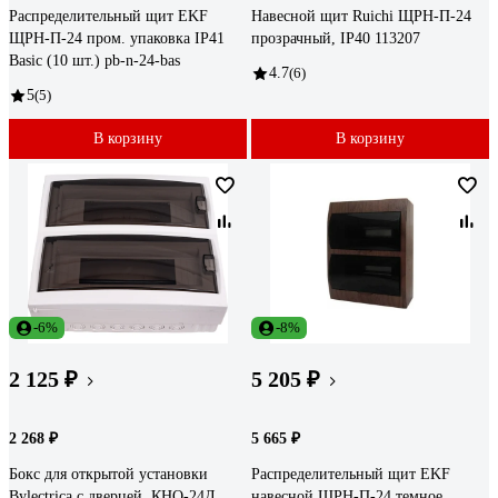
Распределительный щит EKF
Навесной щит Ruichi ЩРН-П-24
ЩРН-П-24 пром. упаковка IP41
прозрачный, IP40 113207
Basic (10 шт.) pb-n-24-bas
4.7
(6)
5
(5)
В корзину
В корзину
-6%
-8%
2 125 ₽
5 205 ₽
2 268 ₽
5 665 ₽
Бокс для открытой установки
Распределительный щит EKF
Bylectrica с дверцей, КНО-24Д
навесной ЩРН-П-24 темное