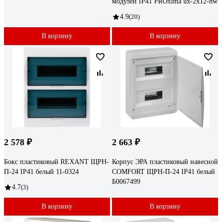
модулей IP41 PROxima ux-2x12-nw
4.9
(20)
В корзину
В корзину
2 578 ₽
2 663 ₽
Бокс пластиковый REXANT ЩРН-
Корпус ЭРА пластиковый навесной
П-24 IP41 белый 11-0324
COMFORT ЩРН-П-24 IP41 белый
Б0067499
4.7
(3)
В корзину
В корзину