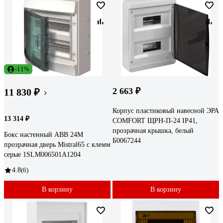
-11%
2 663 ₽
11 830 ₽
Корпус пластиковый навесной ЭРА
13 314 ₽
COMFORT ЩРН-П-24 IP41,
прозрачная крышка, белый
Бокс настенный ABB 24М
Б0067244
прозрачная дверь Mistral65 с клемм
серые 1SLM006501A1204
4.8
(6)
В корзину
В корзину