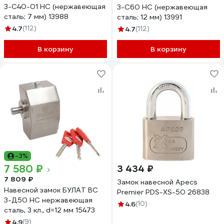
3-С40-01 НС (нержавеющая
3-С60 НС (нержавеющая
сталь; 7 мм) 13988
сталь; 12 мм) 13991
4.7
(112)
4.7
(112)
В корзину
В корзину
-3%
7 580 ₽
3 434 ₽
7 809 ₽
Замок навесной Apecs
Навесной замок БУЛАТ ВС
Premier PDS-XS-50 26838
3-Д50 НС нержавеющая
4.6
(10)
сталь, 3 кл., d=12 мм 15473
4.9
(9)