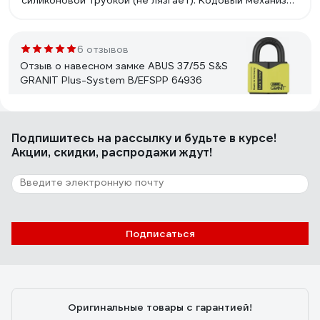
силиконовой трубкой (не лязгает). Кодовый механизм
мягкий, ролики довольно крупные, крутятся легко -
код набирать удобно. Цифры крупные, хорошо видны.
Есть автозащелкивание (сбоку кнопка для открытия) -
6 отзывов
можно закрывать и открывать замок одной рукой.
Отзыв о навесном замке ABUS 37/55 S&S
Красивый внешний вид.
GRANIT Plus-System B/EFSPP 64936
Сергей
05.10.2021
Подпишитесь
на рассылку
и будьте в курсе!
Очень надежный
Акции, скидки, распродажи ждут!
7 отзывов
Отзыв о навесном кодовом замке FIT
67185
Подписаться
гуренкова лилия
05.06.2019
удобно то что номерной
Оригинальные товары с гарантией!