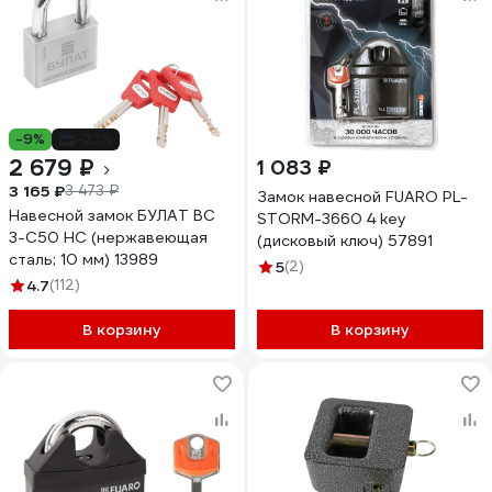
-9%
-23%
2 679 ₽
1 083 ₽
3 165 ₽
3 473 ₽
Замок навесной FUARO PL-
Навесной замок БУЛАТ ВС
STORM-3660 4 key
3-С50 НС (нержавеющая
(дисковый ключ) 57891
сталь; 10 мм) 13989
5
(2)
4.7
(112)
В корзину
В корзину