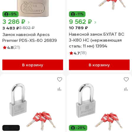
-9%
-11%
3 286 ₽
9 562 ₽
10 789 ₽
3 483 ₽
3 602 ₽
Навесной замок БУЛАТ ВС
Замок навесной Apecs
3-К80 НС (нержавеющая
Premier PDS-XS-60 26839
сталь; 11 мм) 13994
4.8
(21)
4.7
(18)
В корзину
В корзину
-21%
-28%