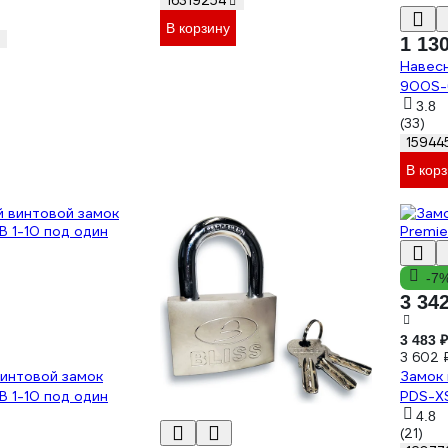
16319254
В корзину
1 13
Навесн
900S-
3.8
(33)
15944
В кор
-7
3 34
3 483 ₽
3 602 
интовой замок
Замок 
 1-10 под один
PDS-X
4.8
(21)