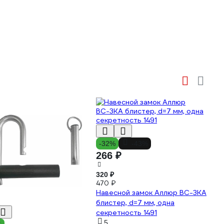
-32%
-43%
266 ₽
320 ₽
470 ₽
Навесной замок Аллюр ВС-3КА
блистер, d=7 мм, одна
секретность 1491
5