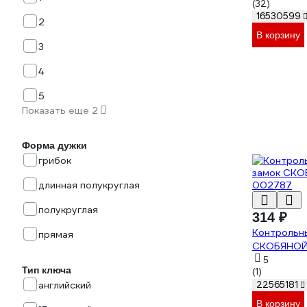
(32)
16530599
2
В корзину
3
4
5
Показать еще 2
Форма дужки
грибок
длинная полукруглая
полукруглая
314 ₽
Контрольн
прямая
СКОБЯНОЙ
5
Тип ключа
(1)
22565181
английский
В корзину