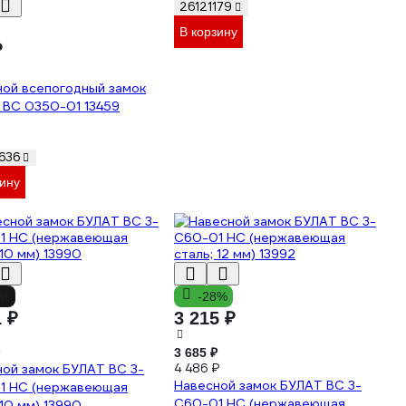
26121179
В корзину
₽
ной всепогодный замок
 ВС 0350-01 13459
636
зину
1%
-28%
1 ₽
3 215 ₽
3 685 ₽
ой замок БУЛАТ ВС 3-
4 486 ₽
Навесной замок БУЛАТ ВС 3-
1 НС (нержавеющая
С60-01 НС (нержавеющая
 10 мм) 13990