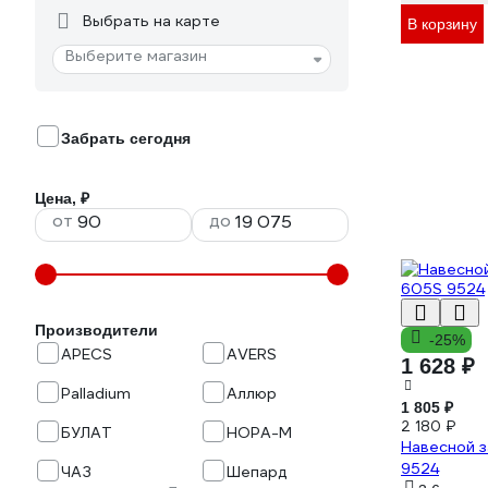
Выбрать на карте
В корзину
Выберите магазин
Забрать сегодня
Цена, ₽
от
до
Производители
-25%
APECS
AVERS
1 628 ₽
Palladium
Аллюр
1 805 ₽
2 180 ₽
БУЛАТ
НОРА-М
Навесной з
9524
ЧАЗ
Шепард