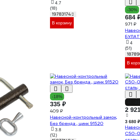
4.7
(18)
-30%
19783174
684 
В корзину
971 ₽
Навес
БУЛАТ
4
(51)
18789
В кор
-18%
-2
335 ₽
2 92
409 ₽
Навесной-контрольный замок,
3 680 ₽
Без бренда , цинк 91520
Навесн
3.8
С50-0
(12)
сталь;