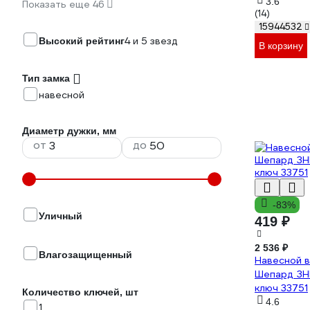
3.6
Показать еще 46
(14)
15944532
4 и 5 звезд
Высокий рейтинг
В корзину
Тип замка
навесной
Диаметр дужки, мм
от
до
-83%
Уличный
419 ₽
2 536 ₽
Влагозащищенный
Навесной в
Шепард ЗНВ
ключ 33751
Количество ключей, шт
4.6
1