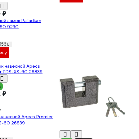
0 ₽
ой замок Palladium
60 9230
556
зину
%
2 ₽
₽
навесной Apecs Premier
S-60 26839