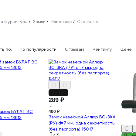
я фурнитура
Замки
Навесные
Стальные
/
/
/
ь по:
По популярности
Отзывам
Рейтингу
Цене
-28%
289 ₽
замок БУЛАТ ВС
400 ₽
Замок навесной Аллюр ВС-3КА
5 мм 13613
(РУ) d=7 мм, одна секретность
(без паспорта) 15017
4.5