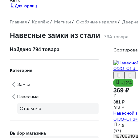
Авто
Для юрлиц
Главная
Крепёж
Метизы
Скобяные изделия
Дверна
/
/
/
/
Навесные замки из стали
794 товара
Найдено 794 товара
Сортироват
Категория
-12%
Замки
369 ₽
Навесные
381 ₽
418 ₽
Стальные
Навесной 
0130-01 d=
4.9
(57)
Выбор магазина
18788910