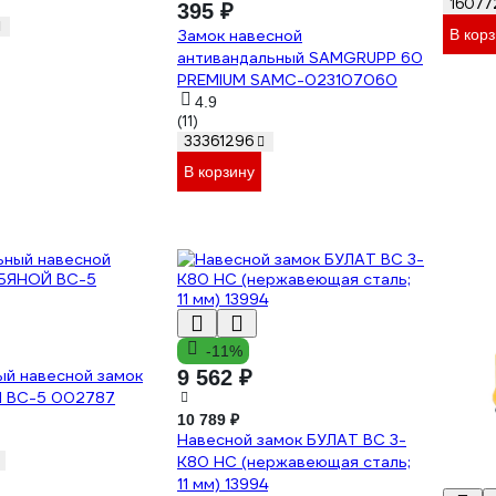
16077
395 ₽
Замок навесной
В кор
антивандальный SAMGRUPP 60
PREMIUM SAMC-023107060
4.9
(11)
33361296
В корзину
-11%
ый навесной замок
9 562 ₽
 ВС-5 002787
10 789 ₽
Навесной замок БУЛАТ ВС 3-
К80 НС (нержавеющая сталь;
11 мм) 13994