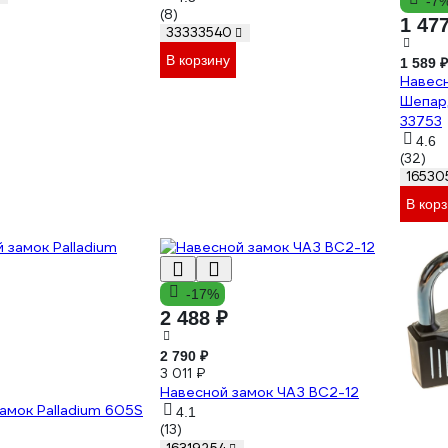
-7
(8)
1 47
33333540
В корзину
1 589 ₽
Навесн
Шепард
33753
4.6
(32)
16530
В кор
-17%
2 488 ₽
2 790 ₽
3 011 ₽
Навесной замок ЧАЗ ВС2-12
амок Palladium 605S
4.1
(13)