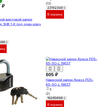
%
(13)
7 ₽
23192349
В корзину
ой винтовой замок
 ЗНВ 1-К под один ключ
566
зину
605 ₽
Навесной замок Apecs PDS-
65-50-L 19637
5
(2)
16265898
В корзину