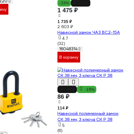
220
-33%
-43%
1 475 ₽
зину
1 735 ₽
2 603 ₽
Навесной замок ЧАЗ ВС2-15А
4.7
(32)
16048314
В корзину
-25%
-19%
86 ₽
114 ₽
Навесной полимерный замок
СК 38 мм, 3 ключа СК P 38
5
(6)