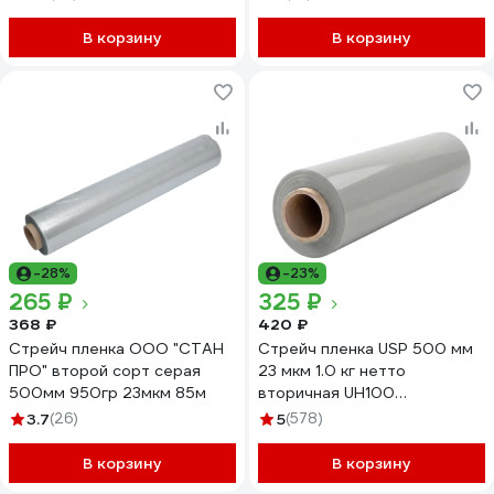
миниролл 141316
В корзину
В корзину
-28%
-23%
265 ₽
325 ₽
368 ₽
420 ₽
Стрейч пленка ООО "СТАН
Стрейч пленка USP 500 мм
ПРО" второй сорт серая
23 мкм 1.0 кг нетто
500мм 950гр 23мкм 85м
вторичная UH100
в50231000
3.7
(26)
5
(578)
В корзину
В корзину