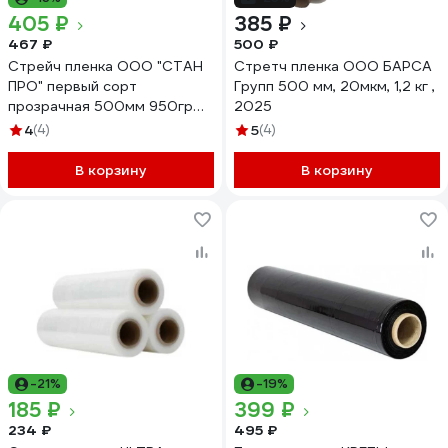
405 ₽
385 ₽
467 ₽
500 ₽
Стрейч пленка ООО "СТАН
Стретч пленка ООО БАРСА
ПРО" первый сорт
Групп 500 мм, 20мкм, 1,2 кг ,
прозрачная 500мм 950гр
2025
20мкм 85м
4
(4)
5
(4)
В корзину
В корзину
-21%
-19%
185 ₽
399 ₽
234 ₽
495 ₽