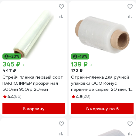
-23%
-19%
345 ₽
139 ₽
447 ₽
172 ₽
Стрейч пленка первый сорт
Стрейч-пленка для ручной
ПАКПОЛИМЕР прозрачная
упаковки ООО Комус
500мм 950гр 20мкм
первичное сырье, 20 мкм, 10
см, 125 м, 0,23 кг нетто,
4.4
(86)
4.8
(28)
миниролл 141315
В корзину
В корзину по 5