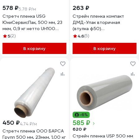
578 ₽
263 ₽
5.78 ₽/м
Стретч пленка USG
Стрейч пленка компакт
ЮниСервисПак, 500 мм, 23
ДМД-Упак вторичная
мкм, 0,9 кг нетто UH100
(втулка ф50)
5023900
250мм/25мкм/0,5кг
5
(2)
4.6
(5)
2017068
В корзину
В корзину
-6%
585 ₽
450 ₽
4.74 ₽/м
620 ₽
Стретч пленка ООО БАРСА
Стрейч пленка USP 500 мм
Групп 500 мм, 23мкм, 1,00 кг