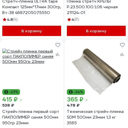
Стретч-пленка ULTRA tape
Пленка стретч КРЕПЫ
Компакт 125мм*17мкм 300гр,
Р.23.500.100.1,06 черная
Вт-38 4687205075550
211124-01
4.8
(4)
4
(8)
В корзину
В корзину
-23%
-24%
415 ₽
365 ₽
538 ₽
478 ₽
Стрейч пленка первый сорт
Техническая стрейч-пленка
ПАКПОЛИМЕР синяя 500мм
SDM 500мм 23мкм 1,3 кг
950гр 23мкм
3565