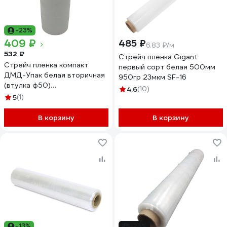
-23%
409 ₽
485 ₽
6.83 ₽/м
532 ₽
Стрейч пленка Gigant
Стрейч пленка компакт
первый сорт белая 500мм
ДМД-Упак белая вторичная
950гр 23мкм SF-16
(втулка ф50)
4.6
(10)
250мм/25мкм/1кг 2017023
5
(1)
В корзину
В корзину
-13%
-23%