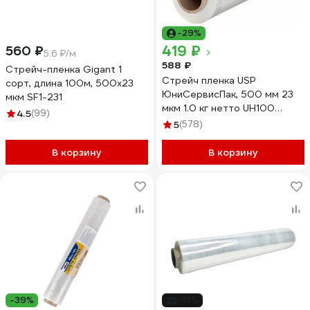
-29%
419 ₽
560 ₽
5.6 ₽/м
588 ₽
Стрейч-пленка Gigant 1
Стрейч пленка USP
сорт, длина 100м, 500х23
ЮниСервисПак, 500 мм 23
мкм SF1-231
мкм 1.0 кг нетто UH100
4.5
(99)
50231000
5
(578)
В корзину
В корзину
-39%
-18%