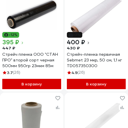
-12%
-7%
395 ₽
400 ₽
447 ₽
430 ₽
Стрейч пленка ООО "СТАН
Стрейч-пленка первичная
ПРО" второй сорт черная
Sebmet 23 мкр, 50 см, 1,1 кг
500мм 950гр 23мкм 85м
TD057350300
3.7
(26)
4.9
(26)
В корзину
В корзину