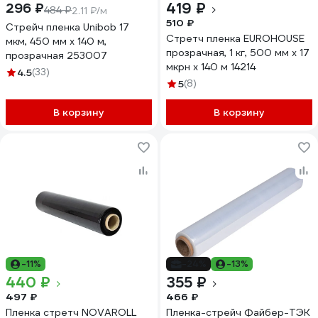
419 ₽
296 ₽
484 ₽
2.11 ₽/м
510 ₽
Стрейч пленка Unibob 17
Стретч пленка EUROHOUSE
мкм, 450 мм x 140 м,
прозрачная, 1 кг, 500 мм х 17
прозрачная 253007
мкрн х 140 м 14214
4.5
(33)
5
(8)
В корзину
В корзину
-11%
-24%
-13%
440 ₽
355 ₽
497 ₽
466 ₽
Пленка стретч NOVAROLL
Пленка-стрейч Файбер-ТЭК