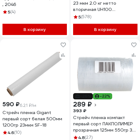
23 мкм 2.0 кг нетто
, 2046
вторичная UH100
5
(4)
в50232000
5
(578)
В корзину
В корзину
-26%
-22%
289 ₽
590 ₽
6.21 ₽/м
393 ₽
Стрейч пленка Gigant
Стрейч пленка компакт
первый сорт белая 500мм
первый сорт ПАКПОЛИМЕР
1200гр 23мкм SF-18
прозрачная 125мм 550гр 38
4.6
(10)
20мкм
4.8
(27)