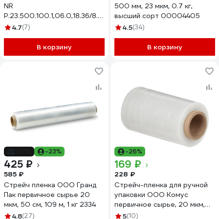
NR
500 мм, 23 мкм, 0.7 кг,
Р.23.500.100.1,06.0,18.36/8.Черная.
высший сорт 00004405
0367-001X
4.7
(7)
4.5
(34)
В корзину
В корзину
-27%
-23%
-26%
425 ₽
169 ₽
585 ₽
228 ₽
Стрейч пленка ООО Гранд
Стрейч-пленка для ручной
Пак первичное сырье 20
упаковки ООО Комус
мкм, 50 см, 109 м, 1 кг 2334
первичное сырье, 20 мкм,
12,5 см, 125 м, 0,29 кг нетто,
4.8
(27)
5
(10)