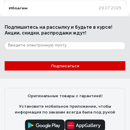
Ибрагим
29.07.2025
Брали оптом для нужд склада. Толщина
соответствует заявленной, прочная и клейкая. Ролик к
Подпишитесь
на рассылку
и будьте в курсе!
ролику, качество выдержанное. Будем брать еще
Акции, скидки, распродажи ждут!
85 отзывов
Отзыв о Стрейч пленка USP
ЮниСервисПак, 500 мм 23 мкм 1.0 кг
Подписаться
нетто UH100 50231000
Илья
28.08.2025
Отличный стрейч, первичка, к качеству претензий нет
Оригинальные товары с гарантией!
Установите мобильное приложение, чтобы
информация по заказам всегда была под рукой