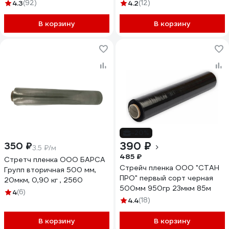
4.3
(92)
4.2
(12)
В корзину
В корзину
-20%
390 ₽
350 ₽
3.5 ₽/м
485 ₽
Стретч пленка ООО БАРСА
Стрейч пленка ООО "СТАН
Групп вторичная 500 мм,
ПРО" первый сорт черная
20мкм, 0,90 кг , 2560
500мм 950гр 23мкм 85м
4
(6)
4.4
(18)
В корзину
В корзину