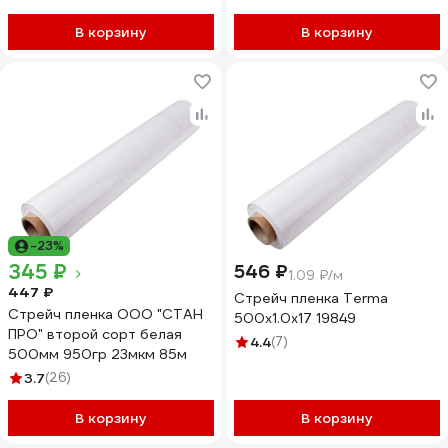
В корзину
В корзину
-23%
345 ₽
546 ₽
1.09 ₽/м
447 ₽
Стрейч пленка Terma
Стрейч пленка ООО "СТАН
500х1.0х17 19849
ПРО" второй сорт белая
4.4
(7)
500мм 950гр 23мкм 85м
3.7
(26)
В корзину
В корзину