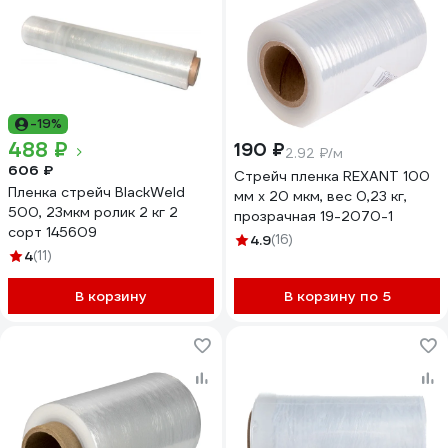
-19%
488 ₽
190 ₽
2.92 ₽/м
606 ₽
Стрейч пленка REXANT 100
Пленка стрейч BlackWeld
мм х 20 мкм, вес 0,23 кг,
500, 23мкм ролик 2 кг 2
прозрачная 19-2070-1
сорт 145609
4.9
(16)
4
(11)
В корзину
В корзину по 5