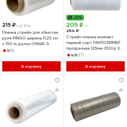
-22%
205 ₽
215 ₽
1.43 ₽/м
264 ₽
Пленка стрейч для обмотки
Стрейч пленка компакт
руля PINGO ширина 11,25 см
первый сорт ПАКПОЛИМЕР
х 150 м, рулон 09946-5
прозрачная 125мм 350гр 38
5
(6)
20мкм
4.8
(27)
В корзину
В корзину