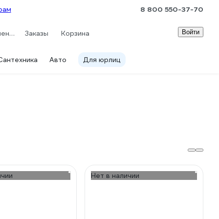
рам
8 800 550-37-70
Войти
Сравнение
Заказы
Корзина
Сантехника
Авто
Для юрлиц
ичии
Нет в наличии