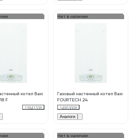
ичии
Нет в наличии
астенный котел Baxi
Газовый настенный котел Baxi
18 F
FOURTECH 24
13941338
14953008
Аналоги
ичии
Нет в наличии