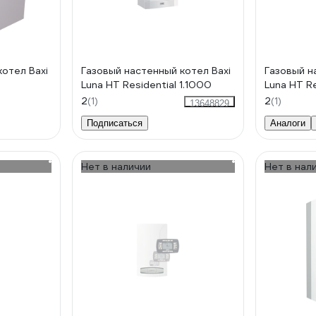
котел Baxi
Газовый настенный котел Baxi
Газовый н
Luna HT Residential 1.1000
Luna HT Re
2
(1)
2
(1)
13648829
Подписаться
Аналоги
Нет в наличии
Нет в нал