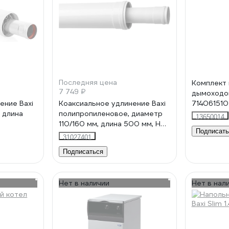
Последняя цена
Комплект 
7 749 ₽
дымоходов
ение Baxi
Коаксиальное удлинение Baxi
714061510
 длина
полипропиленовое, диаметр
13650014
110/160 мм, длина 500 мм, HT
Подписать
KUG71413371-
31027401
Подписаться
Нет в наличии
Нет в нал