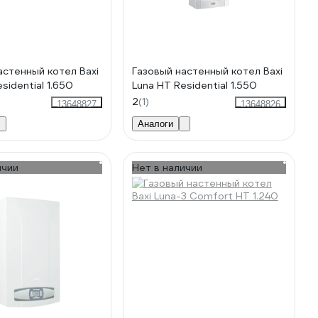
астенный котел Baxi
Газовый настенный котел Baxi
sidential 1.650
Luna HT Residential 1.550
2
(1)
13648827
13648826
Аналоги
ичии
Нет в наличии