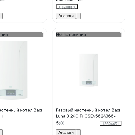
13648801
Аналоги
ичии
Нет в наличии
астенный котел Baxi
Газовый настенный котел Baxi
 i
Luna 3 240 Fi CSE45624366-
5
(8)
13694451
Аналоги