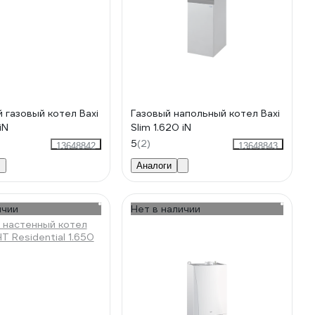
 газовый котел Baxi
Газовый напольный котел Baxi
iN
Slim 1.620 iN
5
(2)
13648842
13648843
Аналоги
ичии
Нет в наличии