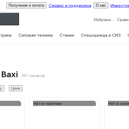
Сервис и поддержка
Инвесто
Получение и оплата
О нас
Избранное
трика
Силовая техника
Станки
Спецодежда и СИЗ
Baxi
56 товаров
гу
Цене
Нет в наличии
Нет в нал