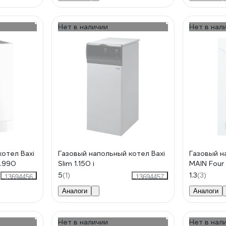
Нет в наличии
Нет в нал
котел Baxi
Газовый напольный котел Baxi
Газовый н
1.990
Slim 1.150 i
MAIN Four 
5
(1)
1.3
(3)
13694456
13694457
Аналоги
Аналоги
Нет в наличии
Нет в нал