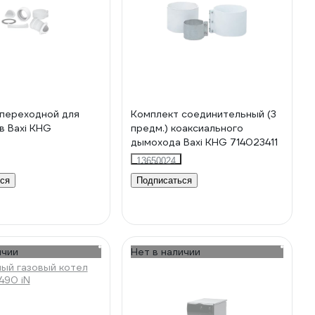
переходной для
Комплект соединительный (3
 Baxi KHG
предм.) коаксиального
дымохода Baxi KHG 714023411
13650024
ся
Подписаться
ичии
Нет в наличии