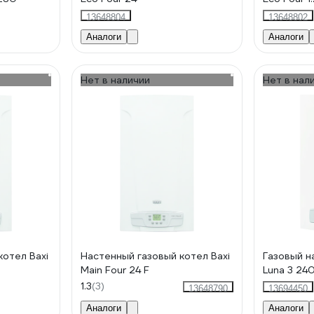
13648804
13648802
Аналоги
Аналоги
Нет в наличии
Нет в нал
котел Baxi
Настенный газовый котел Baxi
Газовый н
Main Four 24 F
Luna 3 240
1.3
(3)
13648790
13694450
Аналоги
Аналоги