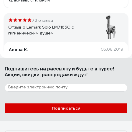
красивый, стильный
72 отзыва
Отзыв о Lemark Solo LM7165C с
гигиеническим душем
Алена К.
05.08.2019
Цена
Подпишитесь
на рассылку
и будьте в курсе!
Акции, скидки, распродажи ждут!
25 отзывов
Отзыв о Grohe Costa S
Eвгений С.
15.04.2011
Подписаться
Выполняет свои функции - смешивает холодную и
горячую воду и отлично с этим справляется.