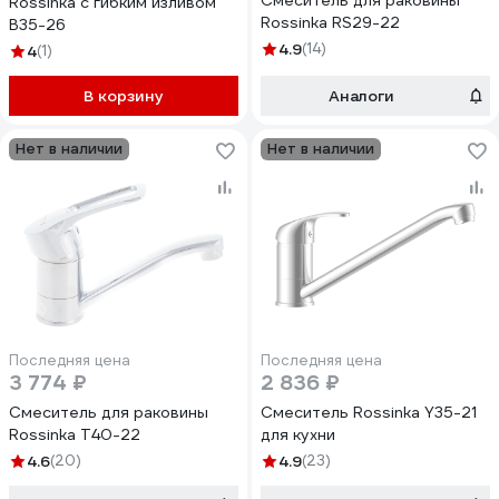
Смеситель для раковины
Rossinka с гибким изливом
Rossinka RS29-22
B35-26
4.9
(14)
4
(1)
В корзину
Аналоги
Нет в наличии
Нет в наличии
Последняя цена
Последняя цена
3 774 ₽
2 836 ₽
Смеситель для раковины
Смеситель Rossinka Y35-21
Rossinka T40-22
для кухни
4.6
(20)
4.9
(23)