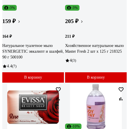
-3%
-3%
159 ₽
205 ₽
164 ₽
211 ₽
Натуральное туалетное мыло
Хозяйственное натуральное мыло
SYNERGETIC эвкалипт и шалфей,
Master Fresh 2 шт x 125 г 218325
90 г 500100
4
(3)
4.4
(7)
В корзину
В корзину
-10%