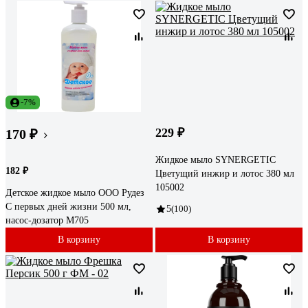
-7%
229 ₽
170 ₽
Жидкое мыло SYNERGETIC
182 ₽
Цветущий инжир и лотос 380 мл
105002
Детское жидкое мыло ООО Рудез
С первых дней жизни 500 мл,
5
(100)
насос-дозатор М705
В корзину
В корзину