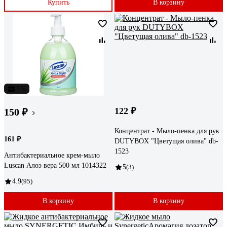
Купить
В корзину
-7%
122 ₽
150 ₽
Концентрат - Мыло-пенка для рук
161 ₽
DUTYBOX "Цветущая олива" db-
1523
Антибактериальное крем-мыло
Luscan Алоэ вера 500 мл 1014322
5
(3)
4.9
(95)
В корзину
В корзину