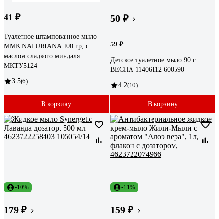
41 ₽
50 ₽
Туалетное штампованное мыло
59 ₽
ММК NATURIANA 100 гр, с
маслом сладкого миндаля
Детское туалетное мыло 90 г
МКТУ5124
ВЕСНА 11406112 600590
3.5
(6)
4.2
(10)
В корзину
В корзину
-10%
-11%
179 ₽
159 ₽