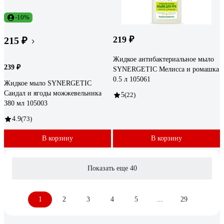
-10%
219 ₽
215 ₽
Жидкое антибактериальное мыло
239 ₽
SYNERGETIC Мелисса и ромашка
0.5 л 105061
Жидкое мыло SYNERGETIC
Сандал и ягоды можжевельника
5
(22)
380 мл 105003
4.9
(73)
В корзину
В корзину
Показать еще 40
1
2
3
4
5
...
29