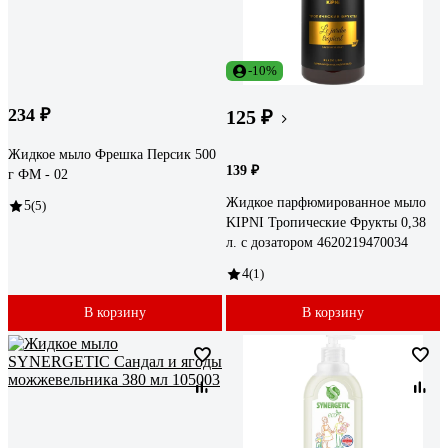
-10%
234 ₽
125 ₽
Жидкое мыло Фрешка Персик 500
139 ₽
г ФМ - 02
Жидкое парфюмированное мыло
5
(5)
KIPNI Тропические Фрукты 0,38
л. с дозатором 4620219470034
4
(1)
В корзину
В корзину