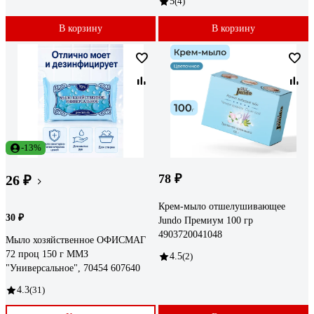
5
(4)
В корзину
В корзину
-13%
78 ₽
26 ₽
Крем-мыло отшелушивающее
30 ₽
Jundo Премиум 100 гр
4903720041048
Мыло хозяйственное ОФИСМАГ
72 проц 150 г ММЗ
4.5
(2)
"Универсальное", 70454 607640
4.3
(31)