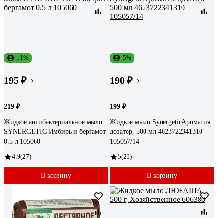
-11%
-5%
195 ₽
190 ₽
219 ₽
199 ₽
Жидкое антибактериальное мыло
Жидкое мыло SynergeticАромагия
SYNERGETIC Имбирь и бергамот
дозатор, 500 мл 4623722341310
0.5 л 105060
105057/14
4.9
(27)
5
(26)
В корзину
В корзину