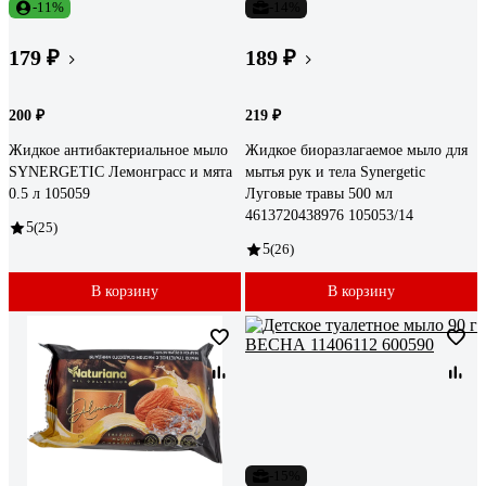
-11%
-14%
179 ₽
189 ₽
200 ₽
219 ₽
Жидкое антибактериальное мыло
Жидкое биоразлагаемое мыло для
SYNERGETIC Лемонграсс и мята
мытья рук и тела Synergetic
0.5 л 105059
Луговые травы 500 мл
4613720438976 105053/14
5
(25)
5
(26)
В корзину
В корзину
-15%