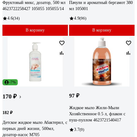
Фруктовый микс, дозатор, 500 мл
Пачули и ароматный бергамот 380
4623722258427 105055 105055/14
мл 105001
4.6
(34)
4.9
(96)
В корзину
В корзину
-7%
97 ₽
170 ₽
Жидкое мыло Жили-Мыли
182 ₽
Хозяйственное 0.5 л, флакон с
пуш-пуллом 4623721540417
Детское жидкое мыло Абактерил, с
первых дней жизни, 500мл,
3.7
(9)
дозатор-насос М705