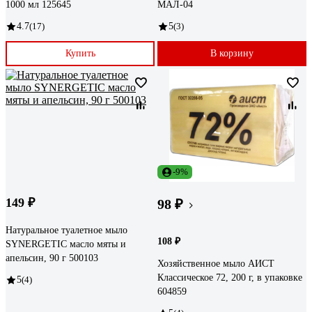
1000 мл 125645
МАЛ-04
4.7
(17)
5
(3)
Купить
В корзину
-9%
149 ₽
98 ₽
Натуральное туалетное мыло
108 ₽
SYNERGETIC масло мяты и
апельсин, 90 г 500103
Хозяйственное мыло АИСТ
Классическое 72, 200 г, в упаковке
5
(4)
604859