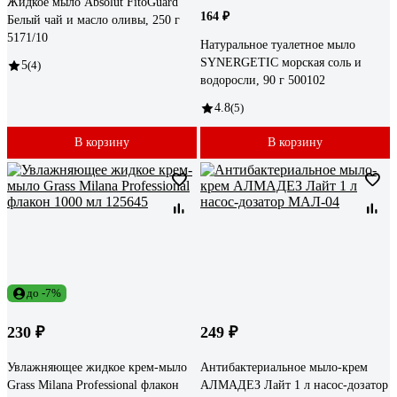
Жидкое мыло Absolut FitoGuard
164 ₽
Белый чай и масло оливы, 250 г
5171/10
Натуральное туалетное мыло
SYNERGETIC морская соль и
5
(4)
водоросли, 90 г 500102
4.8
(5)
В корзину
В корзину
до -7%
230 ₽
249 ₽
Увлажняющее жидкое крем-мыло
Антибактериальное мыло-крем
Grass Milana Professional флакон
АЛМАДЕЗ Лайт 1 л насос-дозатор