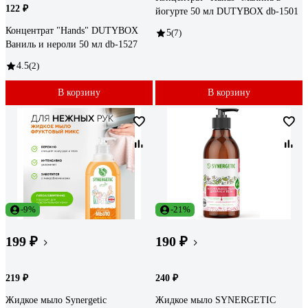
122 ₽
йогурте 50 мл DUTYBOX db-1501
Концентрат "Hands" DUTYBOX
5
(7)
Ваниль и нероли 50 мл db-1527
4.5
(2)
В корзину
В корзину
-9%
-21%
199 ₽
190 ₽
219 ₽
240 ₽
Жидкое мыло Synergetic
Жидкое мыло SYNERGETIC