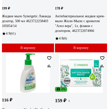
199 ₽
178 ₽
Жидкое мыло Synergetic Лаванда
Антибактериальное жидкое крем-
дозатор, 500 мл 4623722258403
мыло Жили-Мыли с ароматом
105054/14
"Алоэ вера", 1л, флакон с
дозатором, 4623722074966
4.9
(61)
4.8
(8)
В корзину
В корзину
-3%
116 ₽
159 ₽