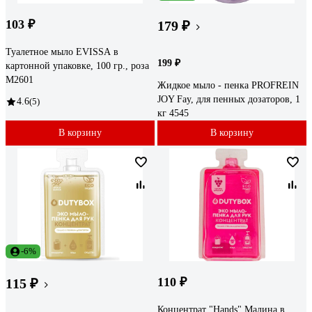
103 ₽
179 ₽
Туалетное мыло EVISSА в
199 ₽
картонной упаковке, 100 гр., роза
М2601
Жидкое мыло - пенка PROFREIN
JOY Fay, для пенных дозаторов, 1
4.6
(5)
кг 4545
В корзину
В корзину
-6%
110 ₽
115 ₽
Концентрат "Hands" Малина в