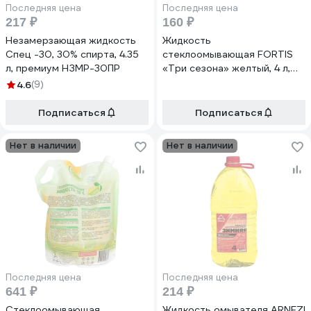
Последняя цена
Последняя цена
217 ₽
160 ₽
Незамерзающая жидкость
Жидкость
Спец -30, 30% спирта, 4.35
стеклоомывающая FORTIS
л, премиум НЗМР-30ПР
«Три сезона» желтый, 4 л,
4,0 кг 17С25
4.6
(9)
Подписаться
Подписаться
Нет в наличии
Нет в наличии
Последняя цена
Последняя цена
641 ₽
214 ₽
Стеклоомывающая
Жидкость омывателя ARNEZI