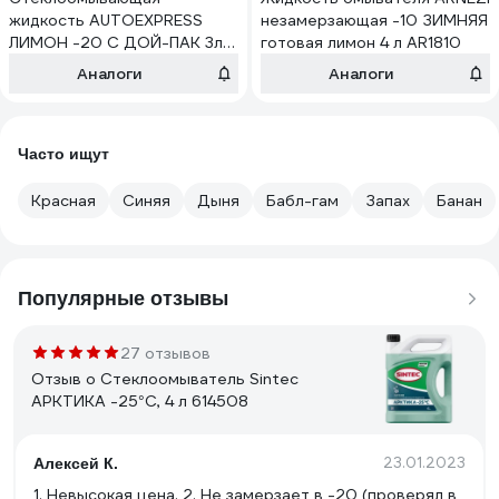
жидкость AUTOEXPRESS
незамерзающая -10 ЗИМНЯЯ
ЛИМОН -20 С ДОЙ-ПАК 3л
готовая лимон 4 л AR1810
AE1021
Аналоги
Аналоги
Часто ищут
Красная
Синяя
Дыня
Бабл-гам
Запах
Банан
Популярные отзывы
27 отзывов
Отзыв о Стеклоомыватель Sintec
АРКТИКА -25°С, 4 л 614508
23.01.2023
Алексей К.
1. Невысокая цена. 2. Не замерзает в -20 (проверял в