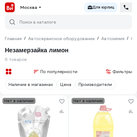
Москва
Для юрлиц
Поиск в каталоге
Главная
/
Автосервисное оборудование
/
Автохимия
/
Оч
Незамерзайка лимон
6 товаров
По популярности
Фильтры
Наличие в магазинах
Цена
Производители
Нет в наличии
Нет в наличии