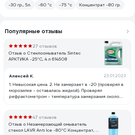
-30 гр., 5л.
-60 °с
-75 °с
Концентрат -80 гр.
Популярные отзывы
27 отзывов
Отзыв о Стеклоомыватель Sintec
АРКТИКА -25°С, 4 л 614508
Алексей К.
23.01.2023
1. Невысокая цена. 2. Не замерзает в -20 (проверял в
морозилке - оставалась жидкой). Проверял
рефрактометром - температура замерзания около
-37. Но тут надо понимать, что изопропил густеет при
понижении температуры. Т.е. при определенной
температуре он будет жидкий, но до стекла уже не
47 отзывов
добьет распылитель. 3. Более безопасна по
Отзыв о Незамерзающий омыватель
сравнении с незамерзайками на основе метанола.
стекол LAVR Anti Ice -80°С Концентрат, 1