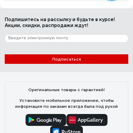
л Ln1324
Сергей Я.
15.06.2023
Подпишитесь
на рассылку
и будьте в курсе!
Не пахнет
Акции, скидки, распродажи ждут!
51 отзыв
Отзыв о Стеклоомывающая жидкость
Sintec "Чисто Плюс" -20 С 4л ПЭТ 806358
Подписаться
Владимир Х.
04.01.2022
Заводское изготовление - доверие к продукту по его
заявленным характеристикам
Оригинальные товары с гарантией!
Установите мобильное приложение, чтобы
информация по заказам всегда была под рукой