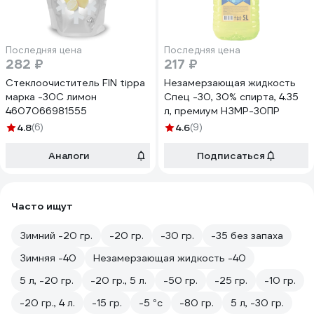
Последняя цена
Последняя цена
282 ₽
217 ₽
Стеклоочиститель FIN tippa
Незамерзающая жидкость
марка -30С лимон
Спец -30, 30% спирта, 4.35
4607066981555
л, премиум НЗМР-30ПР
4.8
(6)
4.6
(9)
Аналоги
Подписаться
Часто ищут
Зимний -20 гр.
-20 гр.
-30 гр.
-35 без запаха
Зимняя -40
Незамерзающая жидкость -40
5 л, -20 гр.
-20 гр., 5 л.
-50 гр.
-25 гр.
-10 гр.
-20 гр., 4 л.
-15 гр.
-5 °с
-80 гр.
5 л, -30 гр.