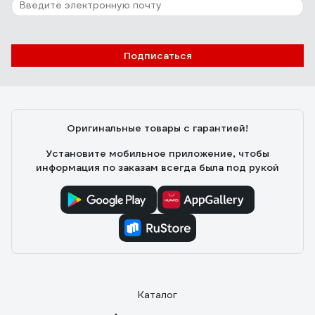
51 отзыв
Отзыв о Стеклоомывающая жидкость
Sintec "Чисто Плюс" -20 С 4л ПЭТ 806358
Подписаться
Владимир Х.
04.01.2022
Заводское изготовление - доверие к продукту по его
заявленным характеристикам
Оригинальные товары с гарантией!
Установите мобильное приложение, чтобы
информация по заказам всегда была под рукой
Каталог