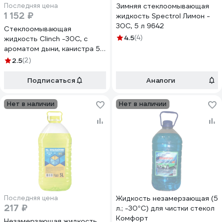
Последняя цена
Зимняя стеклоомывающая
1 152 ₽
жидкость Spectrol Лимон -
30С, 5 л 9642
Стеклоомывающая
4.5
(4)
жидкость Clinch -30С, с
ароматом дыни, канистра 5 л
31537
2.5
(2)
Подписаться
Аналоги
Нет в наличии
Нет в наличии
Последняя цена
Жидкость незамерзающая (5
217 ₽
л.; -30°C) для чистки стекол
Комфорт
Незамерзающая жидкость