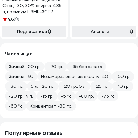
Спец -30, 30% спирта, 4.35
л, премиум НЗМР-30ПР
4.6
(9)
Подписаться
Аналоги
Часто ищут
Зимний -20 гр.
-20 гр.
-35 без запаха
Зимняя -40
Незамерзающая жидкость -40
-50 гр.
-30 гр.
5 л, -20 гр.
-20 гр., 5 л.
-25 гр.
-10 гр.
-20 гр., 4 л.
-15 гр.
-5 °с
-80 гр.
-75 °с
-60 °с
Концентрат -80 гр.
Популярные отзывы