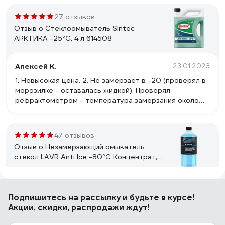
27 отзывов
Отзыв о Стеклоомыватель Sintec
АРКТИКА -25°С, 4 л 614508
Алексей К.
23.01.2023
1. Невысокая цена. 2. Не замерзает в -20 (проверял в
морозилке - оставалась жидкой). Проверял
рефрактометром - температура замерзания около
-37. Но тут надо понимать, что изопропил густеет при
понижении температуры. Т.е. при определенной
температуре он будет жидкий, но до стекла уже не
47 отзывов
добьет распылитель. 3. Более безопасна по
Отзыв о Незамерзающий омыватель
сравнении с незамерзайками на основе метанола.
стекол LAVR Anti Ice -80°С Концентрат, 1
л Ln1324
Сергей Я.
15.06.2023
Подпишитесь
на рассылку
и будьте в курсе!
Не пахнет
Акции, скидки, распродажи ждут!