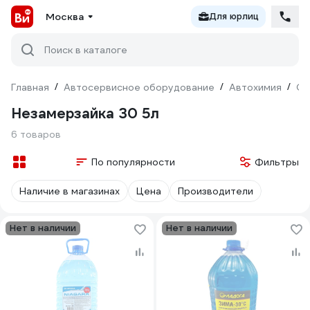
Москва
Для юрлиц
Поиск в каталоге
Главная
/
Автосервисное оборудование
/
Автохимия
/
Оч
Незамерзайка 30 5л
6 товаров
По популярности
Фильтры
Наличие в магазинах
Цена
Производители
Нет в наличии
Нет в наличии