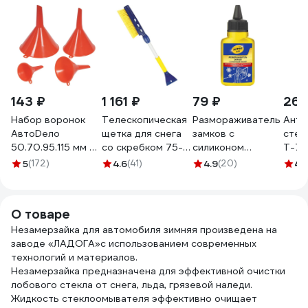
143 ₽
1 161 ₽
79 ₽
268
Набор воронок
Телескопическая
Размораживатель
Анти
АвтоDело
щетка для снега
замков с
стек
50.70.95.115 мм 4
со скребком 75-
силиконом
Т-70
шт. 42104 15165
94 см Goodyear
Astrohim 40мл
403
5
(172)
4.6
(41)
4.9
(20)
4.
WB-06
AC-104
GY000206
О товаре
Незамерзайка для автомобиля зимняя произведена на
заводе «ЛАДОГА»с использованием современных
технологий и материалов.
Незамерзайка предназначена для эффективной очистки
лобового стекла от снега, льда, грязевой наледи.
Жидкость стеклоомывателя эффективно очищает