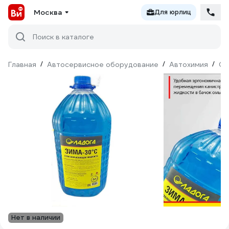
Москва
Для юрлиц
Поиск в каталоге
Главная
/
Автосервисное оборудование
/
Автохимия
/
Оч
Нет в наличии