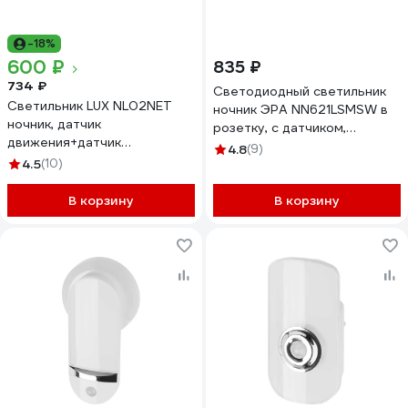
-18%
600 ₽
835 ₽
734 ₽
Светодиодный светильник
Светильник LUX NL02NET
ночник ЭРА NN621LSMSW в
ночник, датчик
розетку, с датчиком,
движения+датчик
освещенности и датчиком
4.8
(9)
освещенности garin 18787
4.5
(10)
движения Б0057212
В корзину
В корзину