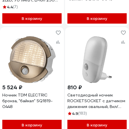
2LED, 70 лм/Вт, Li-Ion 250
мАч, датчик освещения и
4.4
(7)
движения. SQ0357-0026
В корзину
В корзину
5 524 ₽
810 ₽
Ночник TDM ELECTRIC
Светодиодный ночник
бронза, "байкал" SQ1819-
ROCKETSOCKET с датчиком
0448
движения овальный, Вкл/
Выкл/Авто, 3 режима
4.9
(183)
яркости, теплый белый свет,
0.5Вт, Белый RS-791A
В корзину
В корзину