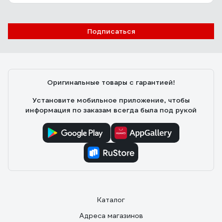
46 отзывов
Отзыв о светильнике ЭРА NLED4911WW
Подписаться
белый Б0043093
Алексей Жаркеев
14.06.2021
Достоинства: Не знаю как оценить лампочку. Честно.
Оригинальные товары с гарантией!
Горит. Малому нравится. Заряжаю раз в три дня если
горит ночами. Годно
Установите мобильное приложение, чтобы
информация по заказам всегда была под рукой
Каталог
Адреса магазинов