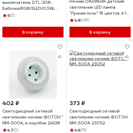
Ночник DASWERK детский
выключателя, DTL-308-
светильник LED лампа
Бабочка/RGB/3LED/0,5W,
"Лунная ночь" 16 цветов d 15
10318
5
(5)
см с пультом 237952
4.8
(138)
В корзину
В корзину
402 ₽
373 ₽
Светодиодный сетевой
Светодиодный сетевой
светильник-ночник ФОТОН "
светильник-ночник ФОТОН
NM-500A, в коробке 24338
NM-500A 23052
4.7
(3)
4.6
(16)