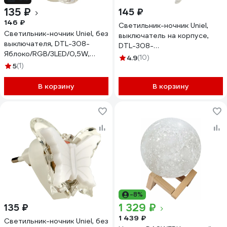
135 ₽
145 ₽
146 ₽
Светильник-ночник Uniel,
Светильник-ночник Uniel, без
выключатель на корпусе,
выключателя, DTL-308-
DTL-308-
Яблоко/RGB/3LED/0,5W,
Подсолнух/RGB/4LED/0,5W,
4.9
(10)
10319
5
(1)
10322
В корзину
В корзину
-8%
1 329 ₽
135 ₽
1 439 ₽
Светильник-ночник Uniel, без