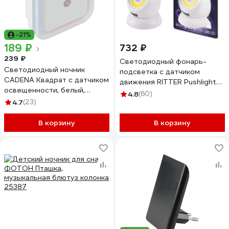
-21%
189 ₽
732 ₽
239 ₽
Светодиодный фонарь-
Светодиодный ночник
подсветка с датчиком
CADENA Квадрат с датчиком
движения RITTER Pushlight
освещенности, белый,
Globe MySense 29108 4
4.8
(60)
Ledsquare
4.7
(23)
В корзину
В корзину