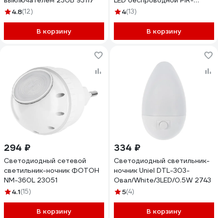
выключателем 230В 93117
LED беспроводной PIR-
датчик магнитное крепление
4.8
(12)
4
(13)
литиевый аккум. зарядка USB
5037649
В корзину
В корзину
294 ₽
334 ₽
Светодиодный сетевой
Светодиодный светильник-
светильник-ночник ФОТОН
ночник Uniel DTL-303-
NM-360L 23051
Овал/White/3LED/0.5W 2743
4.1
(15)
5
(4)
В корзину
В корзину