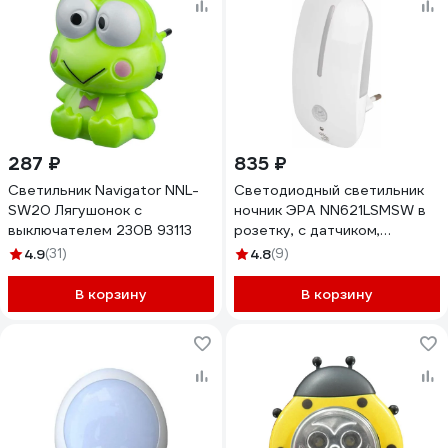
287 ₽
835 ₽
Светильник Navigator NNL-
Светодиодный светильник
SW20 Лягушонок с
ночник ЭРА NN621LSMSW в
выключателем 230В 93113
розетку, с датчиком,
освещенности и датчиком
4.9
(31)
4.8
(9)
движения Б0057212
В корзину
В корзину