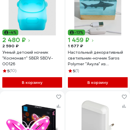
-4%
-13%
2 480 ₽
1 459 ₽
2 590 ₽
1 677 ₽
Умный детский ночник
Настольный декоративный
"Космонавт" SBER SBDV-
светильник-ночник Saros
00126
Polymer "Акула" из
эпоксидной смолы, 6000К,
5
(10)
5
(1)
5V, 1ВТ, (V1) 500002
В корзину
В корзину