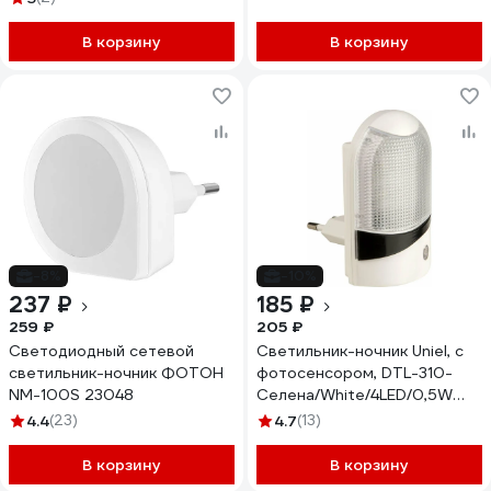
25342
В корзину
В корзину
-8%
-10%
237 ₽
185 ₽
259 ₽
205 ₽
Светодиодный сетевой
Светильник-ночник Uniel, с
светильник-ночник ФОТОН
фотосенсором, DTL-310-
NM-100S 23048
Селена/White/4LED/0,5W
10327
4.4
(23)
4.7
(13)
В корзину
В корзину