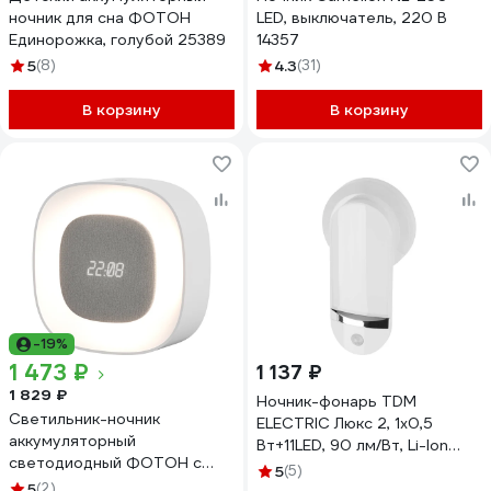
ночник для сна ФОТОН
LED, выключатель, 220 В
Единорожка, голубой 25389
14357
5
(8)
4.3
(31)
В корзину
В корзину
-19%
1 473 ₽
1 137 ₽
1 829 ₽
Ночник-фонарь TDM
Cветильник-ночник
ELECTRIC Люкс 2, 1х0,5
аккумуляторный
Вт+11LED, 90 лм/Вт, Li-Ion
светодиодный ФОТОН с
500 мАч, датчик освещения
5
(5)
будильником NLA-1200CL
5
(2)
и движения, SQ0357-0025