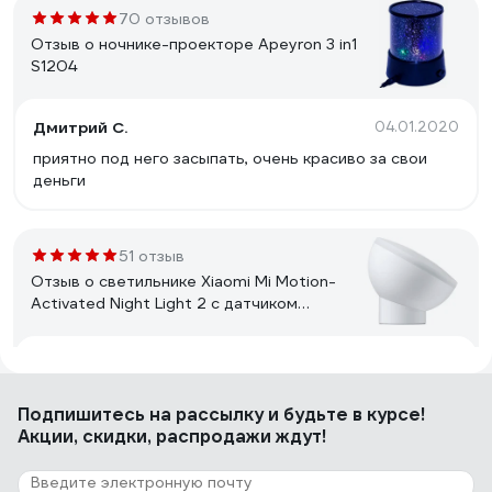
70 отзывов
Отзыв о ночнике-проекторе Apeyron 3 in1
S1204
Дмитрий С.
04.01.2020
приятно под него засыпать, очень красиво за свои
деньги
51 отзыв
Отзыв о светильнике Xiaomi Mi Motion-
Activated Night Light 2 с датчиком
движения MUE4115GL
Вика Ларкина
18.11.2021
Прекрасно справляется со своей функцией "слегка
Подпишитесь
на рассылку
и будьте в курсе!
осветить дорогу в спальне с целью не вляпаться в
Акции, скидки, распродажи ждут!
мины, разложенные моим мелким щенком". Надёжно
крепится к дверке шкафа. Смотрит сверху на срущую
в неположенном месте собаку с укоризной.