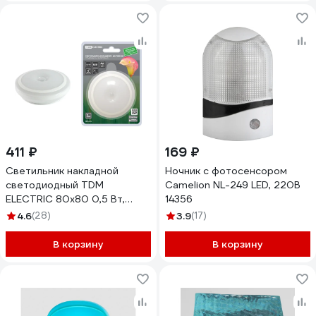
411 ₽
169 ₽
Светильник накладной
Ночник с фотосенсором
светодиодный TDM
Camelion NL-249 LED, 220В
ELECTRIC 80х80 0,5 Вт,
14356
3хААА, датчиком движения и
4.6
(28)
3.9
(17)
освещения SQ0329-3614
В корзину
В корзину