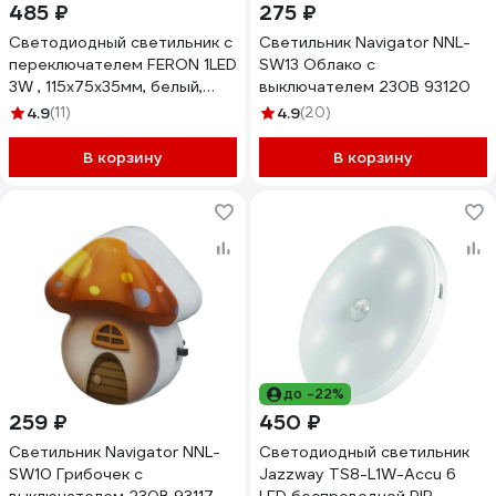
485 ₽
275 ₽
Светодиодный светильник с
Светильник Navigator NNL-
переключателем FERON 1LED
SW13 Облако с
3W , 115х75х35мм, белый,
выключателем 230В 93120
FN1208 23379
4.9
(11)
4.9
(20)
В корзину
В корзину
до -22%
259 ₽
450 ₽
Светильник Navigator NNL-
Светодиодный светильник
SW10 Грибочек с
Jazzway TS8-L1W-Accu 6