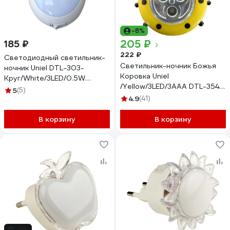
-8%
205 ₽
185 ₽
222 ₽
Светодиодный светильник-
Светильник-ночник Божья
ночник Uniel DTL-303-
Коровка Uniel
Круг/White/3LED/0.5W
/Yellow/3LED/3AAA DTL-354
02742
5
(5)
7718
4.9
(41)
В корзину
В корзину
-8%