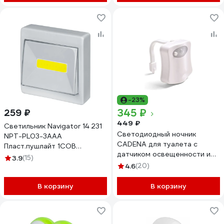
-23%
345 ₽
259 ₽
449 ₽
Светильник Navigator 14 231
Светодиодный ночник
NPT-PL03-3AAA
CADENA для туалета с
Пласт.пушлайт 1COB
датчиком освещенности и
LEDx3Вт,1реж. 14231
3.9
(15)
движения LedWC
4.6
(20)
В корзину
В корзину