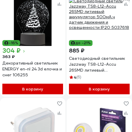
-16%
до -21%
304 ₽
885 ₽
363 ₽
Светодиодный светильник
Декоративный светильник
Jazzway TS8-L12-Accu
ENERGY en-nl 24 3d елочка и
26SMD литиевый
снег 106255
аккумулятор 500мА.ч
4
(6)
датчик движения и
освещенности IP20 5037618
В корзину
В корзину