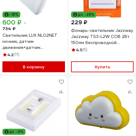
-18%
до -28%
600 ₽
229 ₽
734 ₽
Фонарь-светильник Jazzway
Светильник LUX NL02NET
Jаzzway TS3-L2W COB 2Вт
ночник, датчик
150лм беспроводной
движения+датчик
стилизованный под
4.5
(6)
освещенности garin 18787
4.2
(11)
клавишный выключатель
3хAAA (не в комплекте )
В корзину
белый 5023345
Купить
до -9%