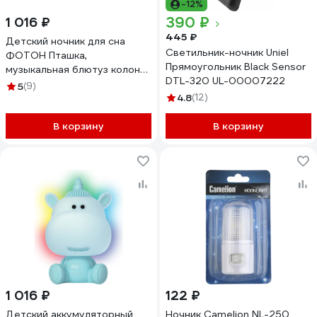
-12%
390 ₽
1 016 ₽
445 ₽
Детский ночник для сна
Светильник-ночник Uniel
ФОТОН Пташка,
Прямоугольник Black Sensor
музыкальная блютуз колонка
DTL-320 UL-00007222
25387
5
(9)
4.8
(12)
В корзину
В корзину
1 016 ₽
122 ₽
Детский аккумуляторный
Ночник Camelion NL-250