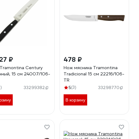
27 ₽
478 ₽
Tramontina Century
Нож мясника Tramontina
нный, 15 см 24007/106-
Tradicional 15 см 22216/106-
TR
7)
(3)
33299382
5
33298770
рзину
В корзину