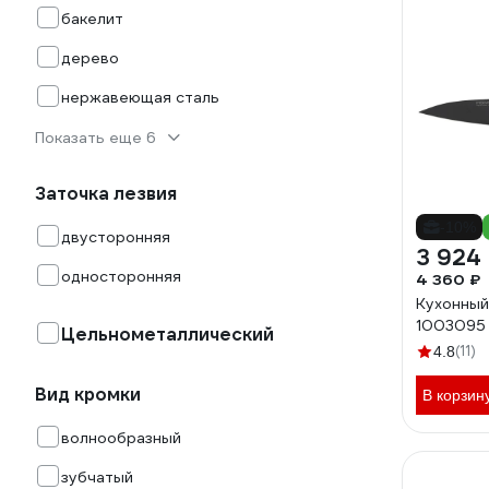
бакелит
дерево
нержавеющая сталь
Показать еще 6
Заточка лезвия
-10%
двусторонняя
3 924
односторонняя
4 360 ₽
Кухонный
1003095
Цельнометаллический
(11)
4.8
Вид кромки
В корзин
волнообразный
зубчатый