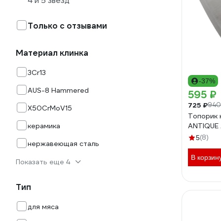
4 и 5 звезд
Только с отзывами
Материал клинка
3Cr13
-37%
AUS-8 Hammered
595 ₽
725 ₽
940
X50CrMoV15
Топорик 
керамика
ANTIQUE
(8)
5
нержавеющая сталь
В корзин
Показать еще 4
Тип
для мяса