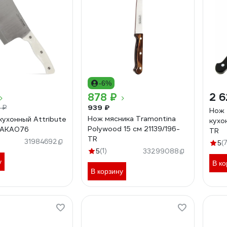
-6%
878 ₽
2 6
939 ₽
 ₽
Нож 
Нож мясника Tramontina
кухонный Attribute
кухо
Polywood 15 см 21139/196-
 AKA076
TR
TR
31984692
(
5
(1)
5
33299088
у
В ко
В корзину