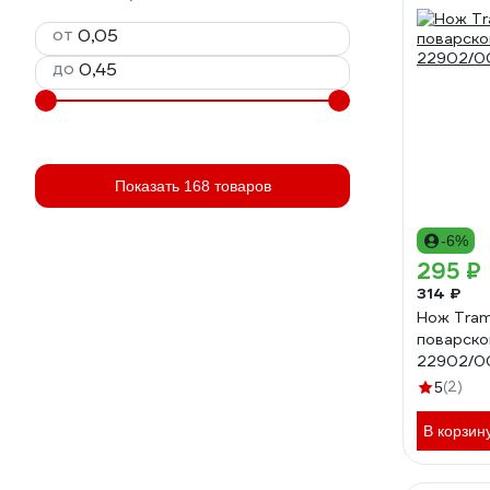
от
до
Показать 168 товаров
-6%
295 ₽
314 ₽
Нож Tramo
поварской
22902/0
(2)
5
В корзин