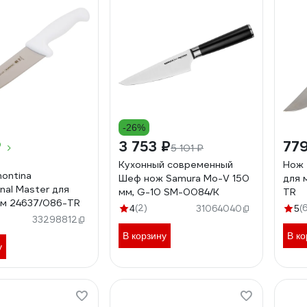
-26%
₽
3 753 ₽
779
5 101 ₽
Кухонный современный
Нож 
ontina
Шеф нож Samura Mo-V 150
для м
nal Master для
мм, G-10 SM-0084/K
TR
 см 24637/086-TR
(2)
(
4
31064040
5
33298812
В корзину
В ко
у