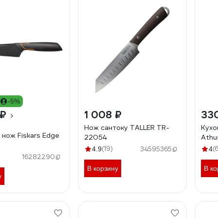
-5%
 ₽
1 008 ₽
33
Нож сантоку TALLER TR-
Кухо
 нож Fiskars Edge
22054
Athu
(19)
(
4.9
34595365
4
16282290
В корзину
В ко
у