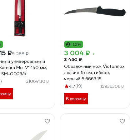
%
-13%
15 ₽
3 004 ₽
5 268 ₽
3 450 ₽
нный универсальный
Обвалочный нож Victorinox
Samura Mo-V" 150 мм,
лезвие 15 см, гибкое,
 SM-0023/K
черный 5.6663.15
3)
31064130
(19)
4.7
15936306
рзину
В корзину