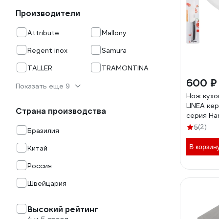
Производители
Attribute
Mallony
Regent inox
Samura
TALLER
TRAMONTINA
600 ₽
Показать еще 9
Нож кух
LINEA кер
Страна производства
серия Han
005600
(2)
5
Бразилия
В корзин
Китай
Россия
Швейцария
Высокий рейтинг