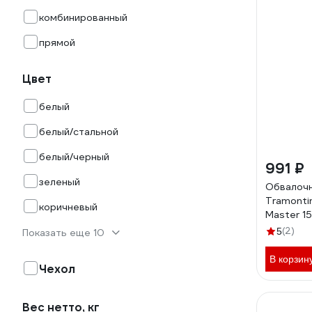
комбинированный
прямой
Цвет
белый
белый/стальной
белый/черный
991 ₽
зеленый
Обвалоч
Tramontin
коричневый
Master 1
(2)
5
Показать еще 10
В корзин
Чехол
Вес нетто, кг