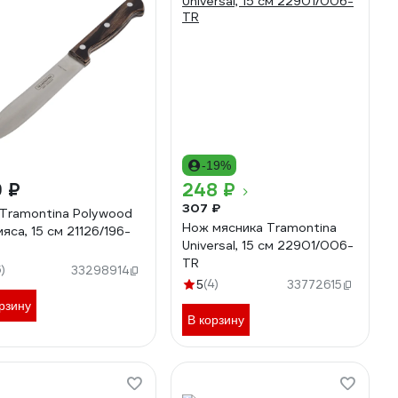
-19%
 ₽
248 ₽
307 ₽
Tramontina Polywood
Нож мясника Tramontina
яса, 15 см 21126/196-
Universal, 15 см 22901/006-
TR
6)
33298914
(4)
5
33772615
рзину
В корзину