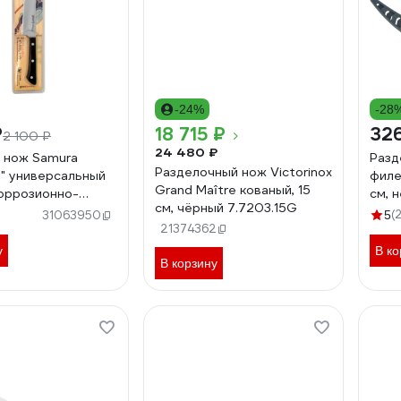
-24%
-28
₽
18 715 ₽
32
2 100 ₽
24 480 ₽
 нож Samura
Разд
Разделочный нож Victorinox
I" универсальный
филе
Grand Maître кованый, 15
коррозионно-
см, 
см, чёрный 7.7203.15G
сталь, ABS пластик
плас
(
31063950
5
3B/K
21374362
у
В ко
В корзину