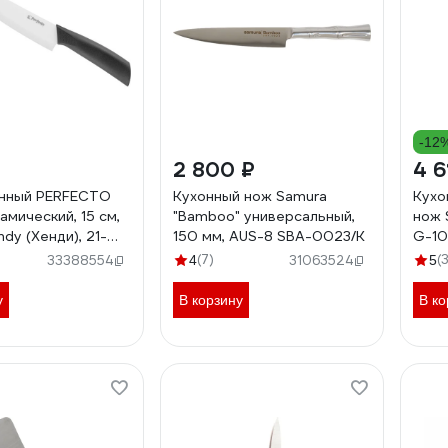
-12
2 800 ₽
4 6
онный PERFECTO
Кухонный нож Samura
Кухо
амический, 15 см,
"Bamboo" универсальный,
нож 
dy (Хенди), 21-
150 мм, AUS-8 SBA-0023/K
G-10
(7)
(
33388554
4
31063524
5
у
В корзину
В ко