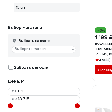
15 см
Выбор магазина
-43%
1 199 
Выбрать на карте
Кухонный
Выберите магазин
"HARAKIR
150 мм, 
стойкая 
(44)
4.9
SHR-002
Забрать сегодня
В корзин
Цена, ₽
от
до