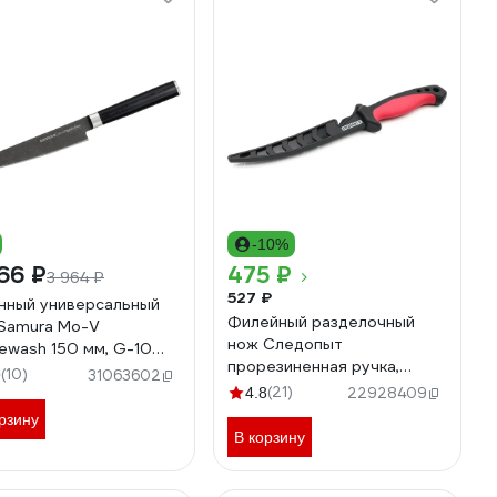
-10%
66 ₽
475 ₽
3 964 ₽
527 ₽
нный универсальный
Филейный разделочный
Samura Mo-V
нож Следопыт
ewash 150 мм, G-10
прорезиненная ручка,
0023B/K
(10)
9
31063602
клинок 150 мм, черный, в
(21)
4.8
22928409
чехле PF-PK-22
рзину
В корзину