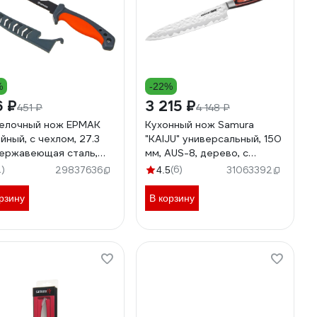
%
-22%
6 ₽
3 215 ₽
451 ₽
4 148 ₽
елочный нож ЕРМАК
Кухонный нож Samura
йный, с чехлом, 27.3
"KAIJU" универсальный, 150
нержавеющая сталь,
мм, AUS-8, дерево, с
тик, ПВХ 070-005
больстером SKJ-0023B/K
2)
(6)
29837636
4.5
31063392
рзину
В корзину