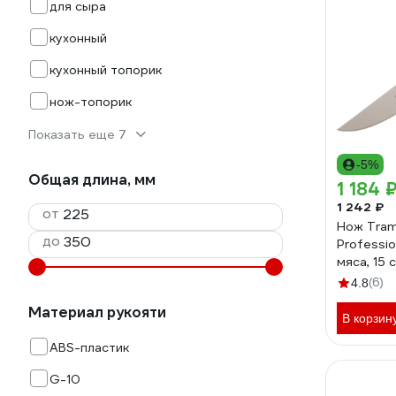
для сыра
кухонный
кухонный топорик
нож-топорик
Показать еще 7
-5%
Общая длина, мм
1 184 
1 242 ₽
от
Нож Tram
до
Professio
мяса, 15
(6)
4.8
Материал рукояти
В корзин
ABS-пластик
G-10