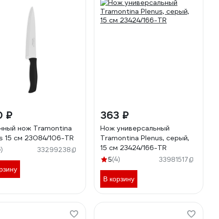
0 ₽
363 ₽
нный нож Tramontina
Нож универсальный
s 15 см 23084/106-TR
Tramontina Plenus, серый,
15 см 23424/166-TR
6)
33299238
(4)
5
33981517
рзину
В корзину