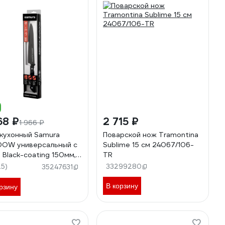
68 ₽
2 715 ₽
1 966 ₽
кухонный Samura
Поварской нож Tramontina
OW универсальный с
Sublime 15 см 24067/106-
. Black-coating 150мм,
TR
8, ABS пластик SH-
25)
33299280
35247631
3/K
В корзину
рзину