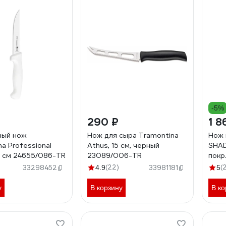
-5%
290 ₽
1 8
ный нож
Нож для сыра Tramontina
Нож 
a Professional
Athus, 15 см, черный
SHAD
5 см 24655/086-TR
23089/006-TR
покр
AUS-
(22)
(
33298452
4.9
33981181
5
002
у
В корзину
В ко