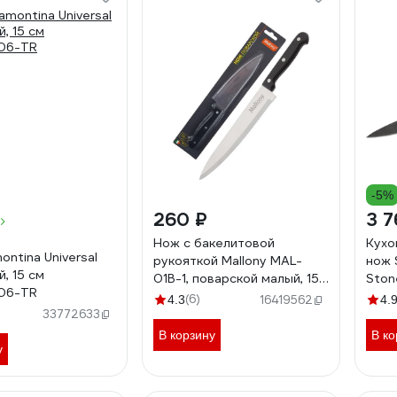
-5%
260 ₽
3 7
Нож с бакелитовой
Кухо
ntina Universal
рукояткой Mallony MAL-
нож 
, 15 см
01B-1, поварской малый, 15
Ston
06-TR
см 985310
SM-
(6)
4.3
16419562
4.
33772633
В корзину
В ко
у