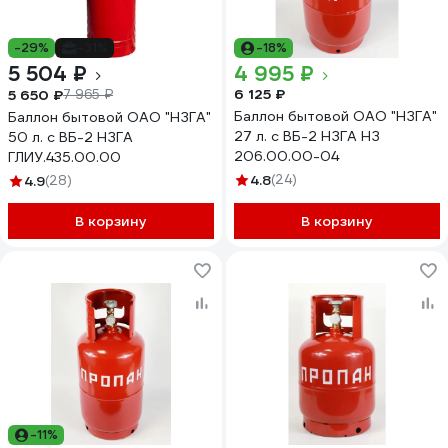
-29%
-31%
-18%
5 504 ₽
4 995 ₽
6 125 ₽
5 650 ₽
7 965 ₽
Баллон бытовой ОАО "НЗГА"
Баллон бытовой ОАО "НЗГА"
27 л. с ВБ-2 НЗГА НЗ
50 л. с ВБ-2 НЗГА
206.00.00-04
ГЛИУ.435.00.00
4.8
(24)
4.9
(28)
В корзину
В корзину
-11%