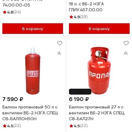
18 л. с ВБ-2 НЗГА
74.00.00-05
ГЛИУ.457.00.00
4.8
(24)
4.9
(28)
В корзину
В корзину
до -6%
7 590 ₽
6 190 ₽
Баллон пропановый 50 л с
Баллон пропановый 27 л с
вентилем ВБ-2 НЗГА СПЕЦ
вентилем ВБ-2 НЗГА СПЕЦ
СВ-БАЛЛОН50Н
СВ-БАЛ27Н
4.5
(22)
4.5
(22)