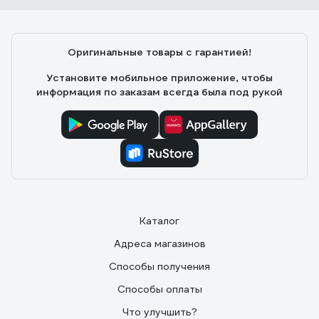
Универсальное сверло - удобная вещь для оазличныз
работ по дому; Хорошо сверлит, особенно бетон и
керамику; Не бьет, не скалывается, прекрасно
Оригинальные товары с гарантией!
отцентровано, сверлил ж/б плиту, всё идёт как по
маслу.
Установите мобильное приложение, чтобы
информация по заказам всегда была под рукой
Каталог
Адреса магазинов
Способы получения
Способы оплаты
Что улучшить?