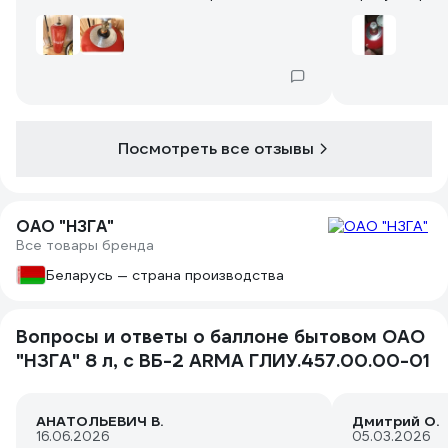
менее, непрокрасов нет. Дата
изготовдения на воротнике: май 2026
г, цена конкурентая на момент
приобретения. Приобретен для дачи,
для запаса на «всякий возможный
случай» смеси пропан-бутана для
газовой плиты. Пока не заправлен.
Посмотреть все отзывы
ОАО "НЗГА"
Все товары бренда
Беларусь — страна производства
Вопросы и ответы о баллоне бытовом ОАО
"НЗГА" 8 л, с ВБ-2 ARMA ГЛИУ.457.00.00-01
АНАТОЛЬЕВИЧ В.
Дмитрий О.
16.06.2026
05.03.2026