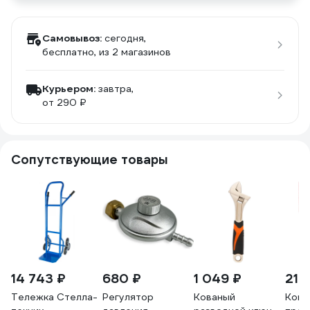
Самовывоз:
сегодня,
бесплатно
, из 2 магазинов
Курьером:
завтра,
от 290 ₽
Сопутствующие товары
14 743 ₽
680 ₽
1 049 ₽
214
Тележка Стелла-
Регулятор
Кованый
Комп