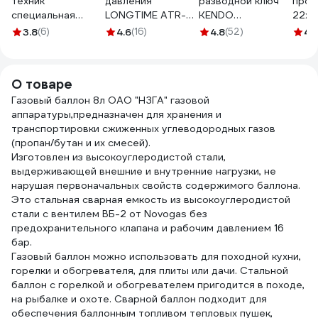
техник
давления
разводной ключ
прок
специальная
LONGTIME ATR-
KENDO
22х11
лестничная,
920 ARMA 001-117
углеродистая
нейло
3.8
(6)
4.6
(16)
4.8
(52)
4.
КС-150
сталь, 250 мм, 10"
(под
15103
KRAS
О товаре
Газовый баллон 8л ОАО "НЗГА" газовой
аппаратуры,предназначен для хранения и
транспортировки сжиженных углеводородных газов
(пропан/бутан и их смесей).
Изготовлен из высокоуглеродистой стали,
выдерживающей внешние и внутренние нагрузки, не
нарушая первоначальных свойств содержимого баллона.
Это стальная сварная емкость из высокоуглеродистой
стали с вентилем ВБ-2 от Novogas без
предохранительного клапана и рабочим давлением 16
бар.
Газовый баллон можно использовать для походной кухни,
горелки и обогревателя, для плиты или дачи. Стальной
баллон с горелкой и обогревателем пригодится в походе,
на рыбалке и охоте. Сварной баллон подходит для
обеспечения баллонным топливом тепловых пушек,