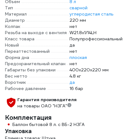
Объем
8 л
Тип
сварной
Материал
углеродистая сталь
Диаметр
220 мм
Колпак
нет
Резьба на выходе с вентиля
W21.8х1/14LH
Класс товара
Полупрофессиональный
Новый
да
Переаттестованный
нет
Форма дна
плоская
Предохранительный клапан
нет
Габариты без упаковки
400x220x220 мм
Вес нетто
4.8 кг
Воротник
да
Рабочее давление
16 бар
Гарантия производителя
на товары ОАО "НЗГА"
Комплектация
Баллон бытовой 8 л. с ВБ-2 НЗГА
Упаковка
Единица товара: Штука