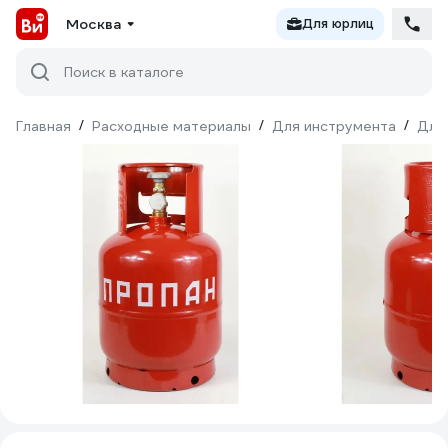
Москва
Для юрлиц
Поиск в каталоге
Главная
/
Расходные материалы
/
Для инструмента
/
Для