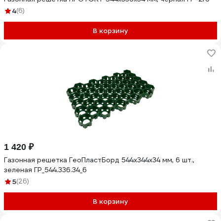
4
(6)
В корзину
1 420 ₽
Газонная решетка ГеоПластБорд 544x344x34 мм, 6 шт.,
зеленая ГР_544.336.34_6
5
(26)
В корзину