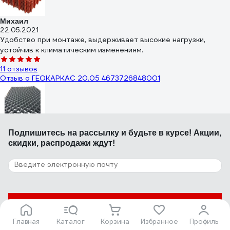
Михаил
22.05.2021
Удобство при монтаже, выдерживает высокие нагрузки,
устойчив к климатическим изменениям.
11 отзывов
Отзыв о ГЕОКАРКАС 20.05 4673726848001
Игорь З.
Подпишитесь
на рассылку
и будьте в курсе! Акции,
23.03.2024
скидки, распродажи ждут!
Соответствует описанию
12 отзывов
Отзыв о ГеоПластБорд ГР_544.336.34_6
Подписаться
Главная
Каталог
Корзина
Избранное
Профиль
Игорь Х.