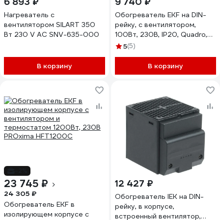
6 893 ₽
9 740 ₽
Нагреватель с
Обогреватель EKF на DIN-
вентилятором SILART 350
рейку, с вентилятором,
Вт 230 V AC SNV-635-000
100Вт, 230В, IP20, Quadro,
PROxima heater-vent-q-100-
5
(5)
20
В корзину
В корзину
-2%
23 745 ₽
12 427 ₽
24 305 ₽
Обогреватель IEK на DIN-
Обогреватель EKF в
рейку, в корпусе,
изолирующем корпусе с
встроенный вентилятор,