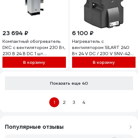
23 694 ₽
6 100 ₽
Компактный обогреватель
Нагреватель с
DKC с вентилятором 230 Вт,
вентилятором SILART 240
230 В 24 В DC 1 шт
Вт 24 V DC / 230 V SNV-424-
R5FMHT230
200
В корзину
В корзину
Показать еще 40
1
2
3
4
Популярные отзывы