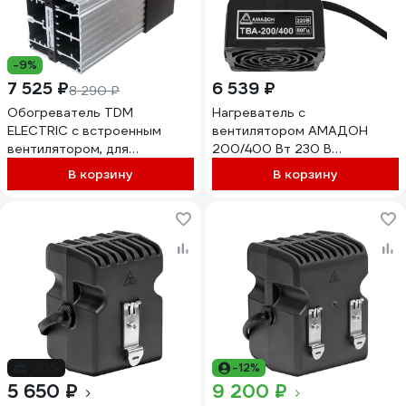
-9%
7 525 ₽
6 539 ₽
8 290 ₽
Обогреватель TDM
Нагреватель с
ELECTRIC с встроенным
вентилятором АМАДОН
вентилятором, для
200/400 Вт 230 В
установки на DIN-рейку,
ТВА-200/400
В корзину
В корзину
230В, 250Вт SQ 0832-0008
-20%
-12%
5 650 ₽
9 200 ₽