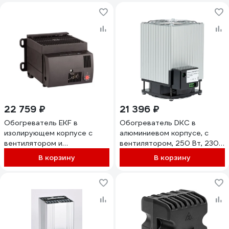
22 759 ₽
21 396 ₽
Обогреватель EKF в
Обогреватель DKC в
изолирующем корпусе с
алюминиевом корпусе, с
вентилятором и
вентилятором, 250 Вт, 230
термостатом 800Вт, 230В
В 1 шт R5FSHT250
В корзину
В корзину
PROxima HFT800C