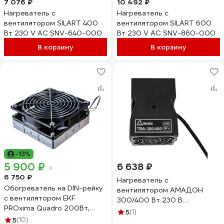
7 076 ₽
10 492 ₽
Нагреватель с
Нагреватель с
вентилятором SILART 400
вентилятором SILART 600
Вт 230 V AC SNV-640-000
Вт 230 V AC SNV-860-000
В корзину
В корзину
-13%
5 900 ₽
6 638 ₽
6 750 ₽
Нагреватель с
Обогреватель на DIN-рейку
вентилятором АМАДОН
с вентилятором EKF
300/400 Вт 230 В
PROxima Quadro 200Вт,
ТВА-300/400
5
(1)
230В, IP20 heater-vent-q-
5
(10)