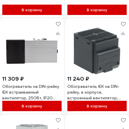
ELECTRIC ОШВт-1200 240В
1,2 кВт SQ0832-0025
В корзину
В корзину
11 309 ₽
11 240 ₽
Обогреватель на DIN-рейку
Обогреватель IEK на DIN-
IEK встраиваемый
рейку, в корпусе,
вентилятор, 250Вт, IP20
встроенный вентилятор,
YCE-HGL-250-20
250Вт, IP20 YCE-CSL-250-
В корзину
В корзину
20