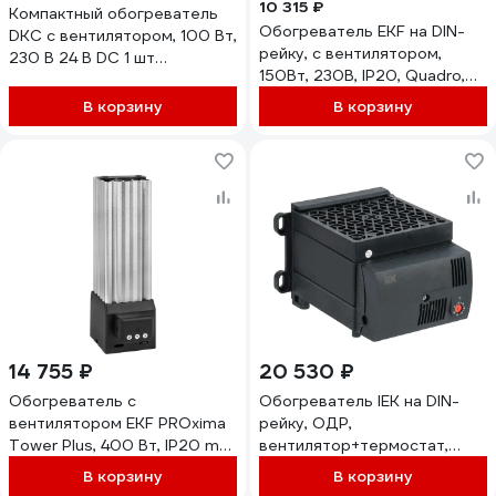
10 315 ₽
Компактный обогреватель
Обогреватель EKF на DIN-
DKC с вентилятором, 100 Вт,
рейку, с вентилятором,
230 В 24 В DC 1 шт
150Вт, 230В, IP20, Quadro,
R5FMHT100
PROxima heater-vent-q-150-
В корзину
В корзину
20
14 755 ₽
20 530 ₽
Обогреватель с
Обогреватель IEK на DIN-
вентилятором EKF PROxima
рейку, ОДР,
Tower Plus, 400 Вт, IP20 mk-
вентилятор+термостат,
heatfan-plus-400
1200Вт, IP20 YOB30-1200-
В корзину
В корзину
20