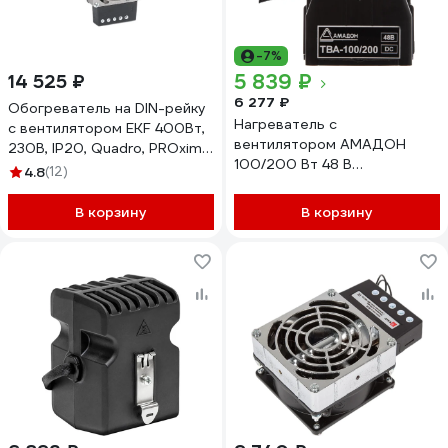
-7%
5 839 ₽
14 525 ₽
6 277 ₽
Обогреватель на DIN-рейку
Нагреватель с
с вентилятором EKF 400Вт,
вентилятором АМАДОН
230В, IP20, Quadro, PROxima
100/200 Вт 48 В
SQheater-vent-q-400-20
4.8
(12)
ТВА-100/200-48
В корзину
В корзину