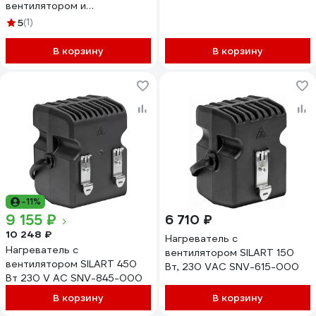
вентилятором и
400Вт, IP20 YCE-CSL-400-
термостатом 1200Вт, 230В
5
(1)
20
PROxima HFT1200C
В корзину
В корзину
-11%
9 155 ₽
6 710 ₽
10 248 ₽
Нагреватель с
Нагреватель с
вентилятором SILART 150
вентилятором SILART 450
Вт, 230 VAC SNV-615-000
Вт 230 V AC SNV-845-000
В корзину
В корзину