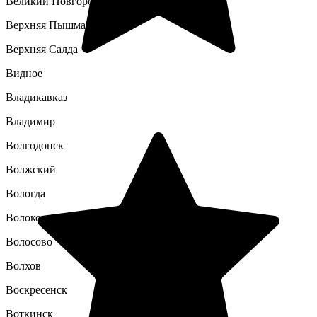
Великий Новгород
Верхняя Пышма
Верхняя Салда
Видное
Владикавказ
Владимир
Волгодонск
Волжский
Вологда
Волоколамск
Волосово
Волхов
Воскресенск
Воткинск