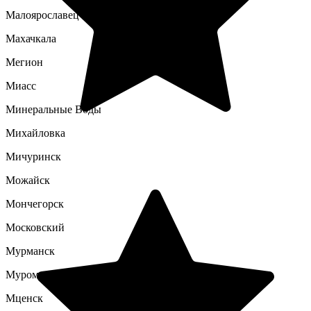
Малоярославец
Махачкала
Мегион
Миасс
Минеральные Воды
Михайловка
Мичуринск
Можайск
Мончегорск
Московский
Мурманск
Муром
Мценск