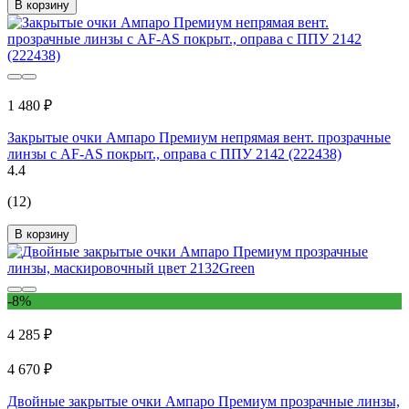
В корзину
1 480 ₽
Закрытые очки Ампаро Премиум непрямая вент. прозрачные
линзы с AF-AS покрыт., оправа с ППУ 2142 (222438)
4.4
(12)
В корзину
-8%
4 285 ₽
4 670 ₽
Двойные закрытые очки Ампаро Премиум прозрачные линзы,