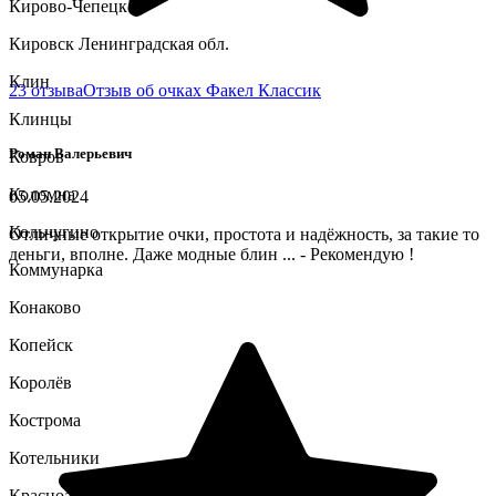
Кирово-Чепецк
Кировск Ленинградская обл.
Клин
23 отзыва
Отзыв об очках Факел Классик
Клинцы
Роман Валерьевич
Ковров
Коломна
05.05.2024
Кольчугино
Отличные открытие очки, простота и надёжность, за такие то
деньги, вполне. Даже модные блин ... - Рекомендую !
Коммунарка
Конаково
Копейск
Королёв
Кострома
Котельники
Красноармейск