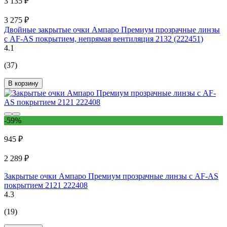
3 135 ₽
3 275 ₽
Двойные закрытые очки Ампаро Премиум прозрачные линзы
с AF-AS покрытием, непрямая вентиляция 2132 (222451)
4.1
(37)
В корзину
-59%
945 ₽
2 289 ₽
Закрытые очки Ампаро Премиум прозрачные линзы с AF-AS
покрытием 2121 222408
4.3
(19)