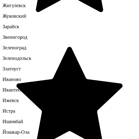
Жигулевск
Жуковский
Зарайск
Звенигород
Зеленоград
Зеленодольск
Златоуст
Иваново
Ивантеевка
Ижевск
Истра
Ишимбай
Йошкар-Ола