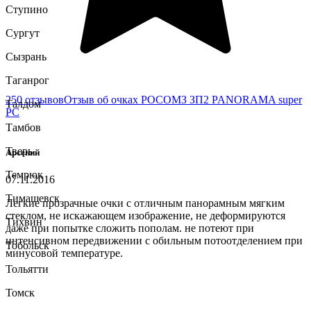
Ступино
Сургут
Сызрань
Таганрог
250 отзывов
Отзыв об очках РОСОМЗ ЗП2 PANORAMA super
Талдом
PC
Тамбов
Тверь
Арсений
Темрюк
07.11.2016
Тимашевск
Легкие прозрачные очки с отличным панорамным мягким
стеклом, не искажающем изображение, не деформируются
Тихвин
даже при попытке сложить пополам. не потеют при
интенсивном передвижении с обильным потоотделением при
Тобольск
минусовой температуре.
Тольятти
Томск