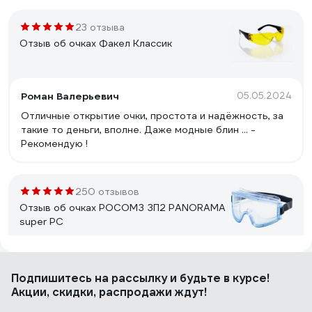
23 отзыва
Отзыв об очках Факел Классик
Роман Валерьевич
05.05.2024
Отличные открытие очки, простота и надёжность, за
такие то деньги, вполне. Даже модные блин ... -
Рекомендую !
250 отзывов
Отзыв об очках РОСОМЗ ЗП2 PANORAMA
super PC
Арсений
07.11.2016
Подпишитесь
на рассылку
и будьте в курсе!
Легкие прозрачные очки с отличным панорамным
Акции, скидки, распродажи ждут!
мягким стеклом, не искажающем изображение, не
деформируются даже при попытке сложить пополам.