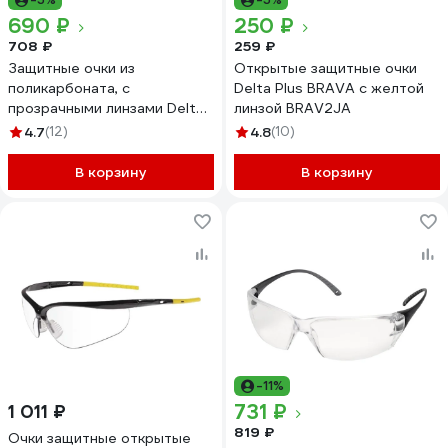
690 ₽
250 ₽
708 ₽
259 ₽
Защитные очки из
Открытые защитные очки
поликарбоната, с
Delta Plus BRAVA с желтой
прозрачными линзами Delta
линзой BRAV2JA
Plus MEIA MEIAIN
4.7
(12)
4.8
(10)
В корзину
В корзину
-11%
731 ₽
1 011 ₽
819 ₽
Очки защитные открытые