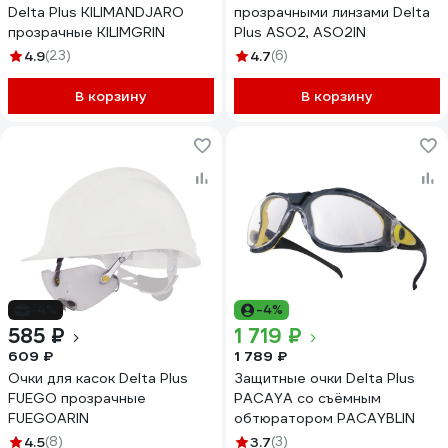
Delta Plus KILIMANDJARO
прозрачными линзами Delta
прозрачные KILIMGRIN
Plus ASO2, ASO2IN
4.9
(23)
4.7
(6)
В корзину
В корзину
-4%
-4%
585 ₽
1 719 ₽
609 ₽
1 789 ₽
Очки для касок Delta Plus
Защитные очки Delta Plus
FUEGO прозрачные
PACAYA со съёмным
FUEGOARIN
обтюратором PACAYBLIN
4.5
(8)
3.7
(3)