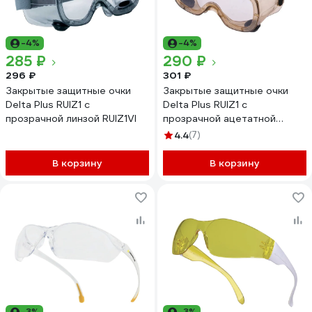
-4%
-4%
285 ₽
290 ₽
296 ₽
301 ₽
Закрытые защитные очки
Закрытые защитные очки
Delta Plus RUIZ1 с
Delta Plus RUIZ1 с
прозрачной линзой RUIZ1VI
прозрачной ацетатной
линзой RUIZ1VIAC
4.4
(7)
В корзину
В корзину
-3%
-3%