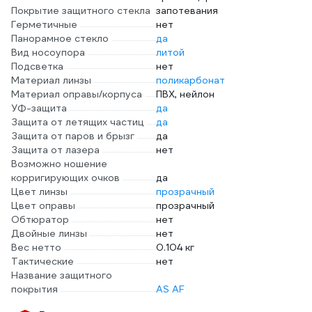
Покрытие защитного стекла
запотевания
Герметичные
нет
Панорамное стекло
да
Вид носоупора
литой
Подсветка
нет
Материал линзы
поликарбонат
Материал оправы/корпуса
ПВХ, нейлон
УФ-защита
да
Защита от летящих частиц
да
Защита от паров и брызг
да
Защита от лазера
нет
Возможно ношение
корригирующих очков
да
Цвет линзы
прозрачный
Цвет оправы
прозрачный
Обтюратор
нет
Двойные линзы
нет
Вес нетто
0.104 кг
Тактические
нет
Название защитного
покрытия
AS AF