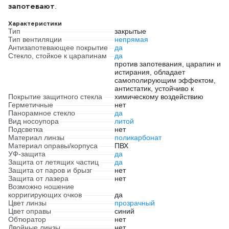
запотевают
.
Характеристики
Тип
закрытые
Тип вентиляции
непрямая
Антизапотевающее покрытие
да
Стекло, стойкое к царапинам
да
против запотевания, царапин и
истирания, обладает
самополирующим эффектом,
антистатик, устойчиво к
Покрытие защитного стекла
химическому воздействию
Герметичные
нет
Панорамное стекло
да
Вид носоупора
литой
Подсветка
нет
Материал линзы
поликарбонат
Материал оправы/корпуса
ПВХ
УФ-защита
да
Защита от летящих частиц
да
Защита от паров и брызг
нет
Защита от лазера
нет
Возможно ношение
корригирующих очков
да
Цвет линзы
прозрачный
Цвет оправы
синий
Обтюратор
нет
Двойные линзы
нет