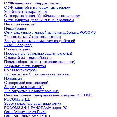
С УФ-защитой от твёрдых частиц
С УФ-защитой и панорамным стеклом
Устойчивые к царапинам
От твердых частиц Устойчивые к царапинам
С УФ-защитой, устойчивые к царапинам
Незапотевающие
Пластиковые
Очки защитные с линзой из поликарбоната РОСОМЗ
Тип закрытые От твердых частиц
Защищают от механических воздействий
Литой носоупор
С вентиляцией
Прозрачные (закрытые защитные очки)
С линзой из поликарбоната
Поликарбонат (закрытые защитные очки)
Закрытые с УФ-защитой
Со светофильтром
Тип закрытые С панорамным стеклом
Непрямая
С непрямой вентиляцией
Super (очки защитные)
Тип закрытые Незапотевающие
Очки защитные с непрямой вентиляцией РОСОМЗ
РОСОМЗ ЗН11
Super (закрытые защитные очки)
РОСОМЗ ЗН11 PANORAMA super PC
Очки Защитные от Пыли
Очки защитные от пыльцы