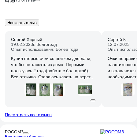
4.8
73 отзыва
Написать отзыв
Сергей Хирный
Сергей К.
19.02.2023
г. Волгоград
12.07.2023
Опыт использования: Более года
Опыт использ
Купил вторые очки со щитком для дачи,
Очки понравил
что бы не таскать из дома. Первыми
пластиковое с
пользуюсь 2 года(работа с болгаркой).
и вставляется
Все отлично. Стараюсь класть на верстак
необходимост
аккуратно, но не всегда получается. Очки
главное - не 
без царапин. Картинку не искажают. На
фото они зеленые. Очень большой плюс,
что в них можно работать с
коррекционными очками. Не потеют.
Посмотреть все отзывы
РОСОМЗ
Все товары бренда