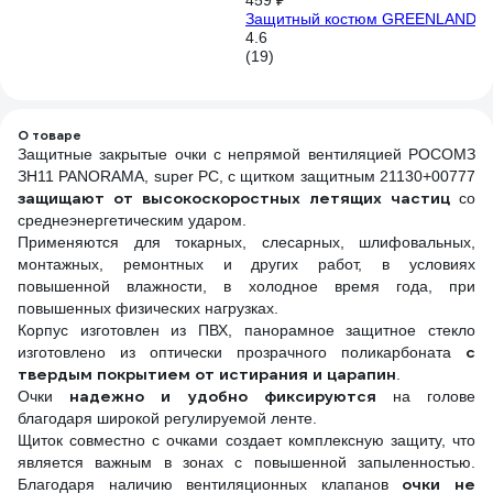
459 ₽
Защитный костюм GREENLAND 
4.6
(19)
О товаре
Защитные закрытые очки с непрямой вентиляцией РОСОМЗ
ЗН11 PANORAMA, super PC, с щитком защитным 21130+00777
защищают от высокоскоростных летящих частиц
со
среднеэнергетическим ударом.
Применяются для токарных, слесарных, шлифовальных,
монтажных, ремонтных и других работ, в условиях
повышенной влажности, в холодное время года, при
повышенных физических нагрузках.
Корпус изготовлен из ПВХ, панорамное защитное стекло
с
изготовлено из оптически прозрачного поликарбоната
твердым покрытием от истирания и царапин
.
надежно и удобно фиксируются
Очки
на голове
благодаря широкой регулируемой ленте.
Щиток совместно с очками создает комплексную защиту, что
является важным в зонах с повышенной запыленностью.
очки не
Благодаря наличию вентиляционных клапанов