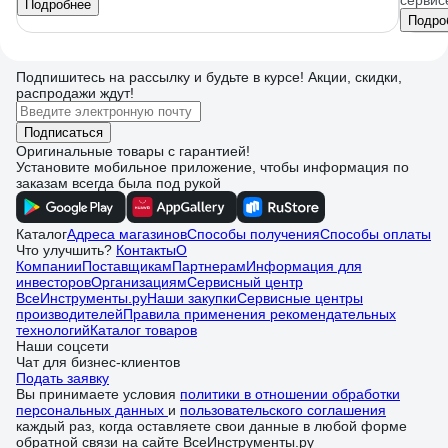
сервис
Подробнее
Подро
Подпишитесь
на рассылку
и будьте в курсе! Акции, скидки,
распродажи ждут!
Подписаться
Оригинальные товары с гарантией!
Установите мобильное приложение, чтобы информация по
заказам всегда была под рукой
Каталог
Адреса магазинов
Способы получения
Способы оплаты
Что улучшить?
Контакты
О
Компании
Поставщикам
Партнерам
Информация для
инвесторов
Организациям
Сервисный центр
ВсеИнструменты.ру
Наши закупки
Сервисные центры
производителей
Правила применения рекомендательных
технологий
Каталог товаров
Наши соцсети
Чат для бизнес-клиентов
Подать заявку
Вы принимаете условия
политики в отношении обработки
персональных данных
и
пользовательского соглашения
каждый раз, когда оставляете свои данные в любой форме
обратной связи на сайте ВсеИнструменты.ру