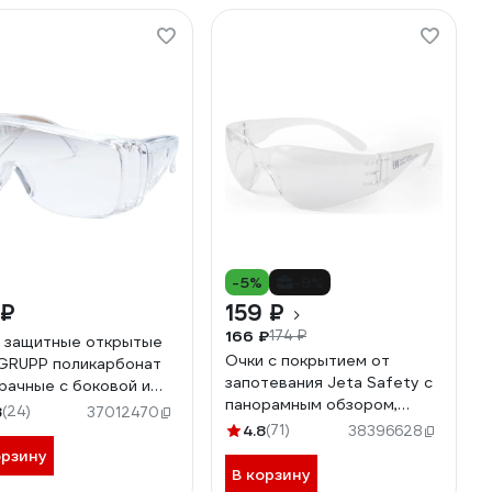
-5%
-9%
 ₽
159 ₽
166 ₽
174 ₽
 защитные открытые
Очки с покрытием от
RUPP поликарбонат
запотевания Jeta Safety с
рачные с боковой и
панорамным обзором,
ней защитой, с
8
(24)
37012470
открытые JSG-8711
иляцией SAMC-
4.8
(71)
38396628
004001
орзину
В корзину