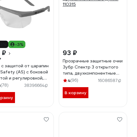
13%
-3%
 ₽
93 ₽
₽
Прозрачные защитные очки
 с защитой от царапин
Зубр Спектр 3 открытого
 Safety (AS) с боковой
типа, двухкомпонентные
той и регулировкой,
дужки 110315
4
(96)
16086587
ытые JSG-9901
6
(78)
38396664
В корзину
орзину