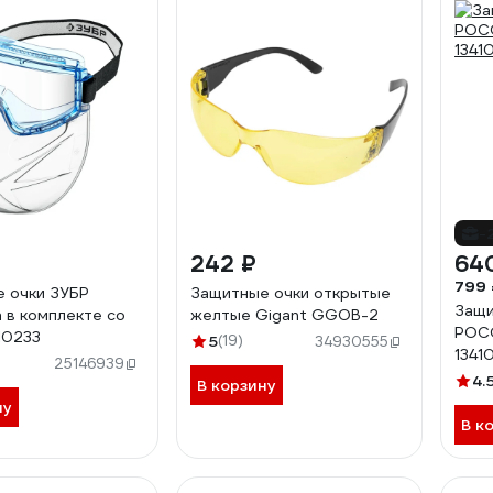
-
242 ₽
64
799 
 очки ЗУБР
Защитные очки открытые
Защи
 в комплекте со
желтые Gigant GGOB-2
РОС
10233
5
(19)
34930555
1341
25146939
4.
В корзину
ну
В к