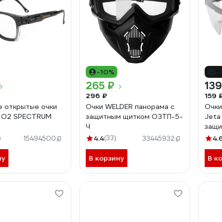
-10%
-
265 ₽
139
296 ₽
159 
 открытые очки
Очки WELDER панорама с
Очки
О2 SPECTRUM
защитным щитком ОЗТП-5-
Jeta
Ч
защи
откр
)
4.4
(33)
4.
15494500
33445932
ну
В корзину
В к