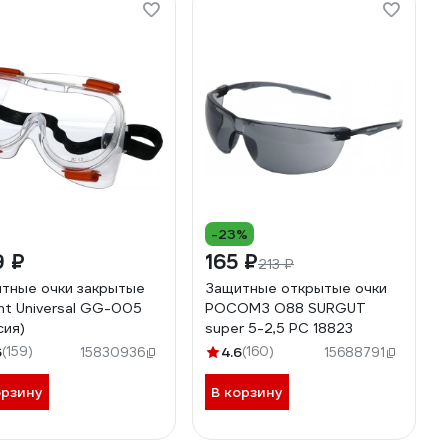
-23%
9 ₽
165 ₽
213 ₽
тные очки закрытые
Защитные открытые очки
nt Universal GG-005
РОСОМЗ O88 SURGUT
сия)
super 5-2,5 PC 18823
6
(159)
4.6
(160)
15830936
15688791
орзину
В корзину