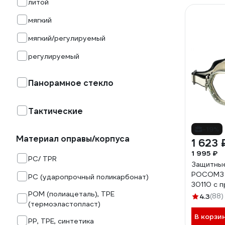
литой
мягкий
мягкий/регулируемый
ре­гу­ли­ру­е­мый
Панорамное стекло
Тактические
-19%
Материал оправы/корпуса
1 623 
1 995 ₽
PC/ TPR
Защитные
РОСОМЗ 
PC (ударопрочный поликарбонат)
30110 с 
POM (полиацеталь), TPE
вентиляц
4.3
(88)
(термоэластопласт)
В корзи
PP, TPE, синтетика