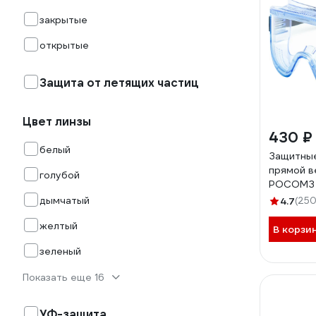
закрытые
открытые
Защита от летящих частиц
Цвет линзы
430 ₽
белый
Защитные
прямой в
голубой
РОСОМЗ
super PC
дымчатый
4.7
(250
желтый
В корзи
зеленый
Показать еще 16
УФ-защита