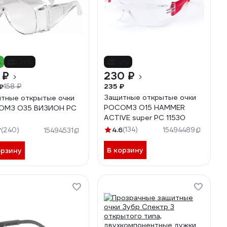
%
-21%
-2%
 ₽
230 ₽
235 ₽
₽
158 ₽
Защитные открытые очки
тные открытые очки
РОСОМЗ О15 HAMMER
ОМЗ О35 ВИЗИОН PC
ACTIVE super PC 11530
4.6
(134)
7
(240)
15494489
15494531
В корзину
орзину