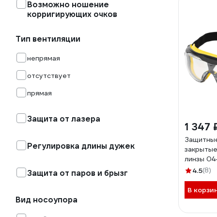
Возможно ношение
корригирующих очков
Тип вентиляции
непрямая
отсутствует
прямая
Защита от лазера
1 347 
Защитные
Регулировка длины дужек
закрытые
линзы 04
4.5
(8)
Защита от паров и брызг
В корзи
Вид носоупора