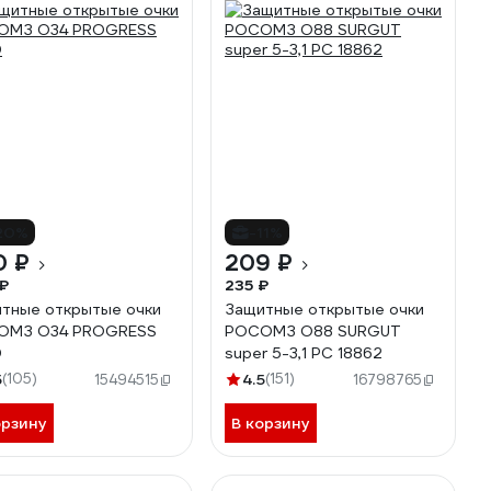
20%
-11%
0 ₽
209 ₽
₽
235 ₽
тные открытые очки
Защитные открытые очки
ОМЗ О34 PROGRESS
РОСОМЗ О88 SURGUT
0
super 5-3,1 РС 18862
5
(105)
4.5
(151)
15494515
16798765
орзину
В корзину