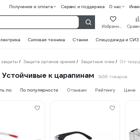
Получение и оплата
Сервис и поддержка
О нас
Инве
Избранное
лектрика
Силовая техника
Станки
Спецодежда и СИЗ
 защиты
Защита органов зрения
Защитные очки
От тверд
/
/
/
 Устойчивые к царапинам
1456 товаров
ь по:
По популярности
Отзывам
Рейтингу
Цене