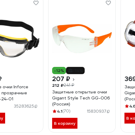
-12%
-14%
₽
207 ₽
36
212 ₽
241 ₽
 очки Inforce
Защи
Защитные открытые очки
 прозрачные
Giga
Gigant Style Tech GG-006
-24-01
(Рос
(Россия)
4.
35283625
4.1
(70)
15830937
ну
В к
В корзину