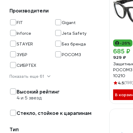
Производители
FIT
Gigant
Inforce
Jeta Safety
-26%
STAYER
Без бренда
685 ₽
ЗУБР
РОСОМЗ
929 ₽
Защитные
СИБРТЕХ
РОСОМЗ 
10210
Показать еще 61
4.5
(198
Высокий рейтинг
В корзи
4 и 5 звезд
Стекло, стойкое к царапинам
Тип