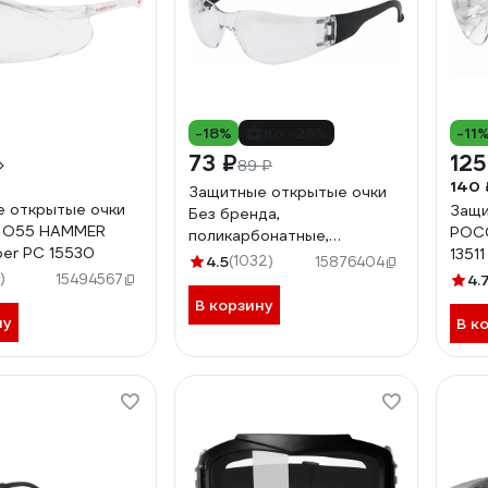
-18%
до -26%
-11
73 ₽
125
89 ₽
140 
Защитные открытые очки
 открытые очки
Защи
Без бренда,
 О55 HAMMER
РОС
поликарбонатные,
per PC 15530
13511
прозрачные ОЧК201 0-
4.5
(1032)
15876404
)
13021 89171
15494567
4.
В корзину
ну
В к