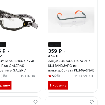
15%
-4%
6 ₽
359 ₽
₽
374 ₽
ытые защитные очки
Защитные очки Delta Plus
a Plus GALERAS
KILIMANDJARO из
рачные GALERVI
поликарбоната KILIMGRINAB
3
(118)
5
(25)
15831781
15907207
орзину
В корзину