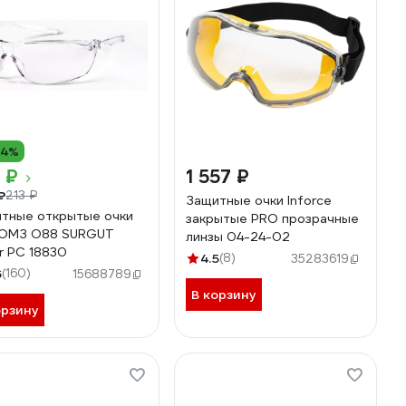
14%
 ₽
1 557 ₽
₽
213 ₽
Защитные очки Inforce
тные открытые очки
закрытые PRO прозрачные
ОМЗ O88 SURGUT
линзы 04-24-02
r PC 18830
4.5
(8)
35283619
6
(160)
15688789
В корзину
орзину