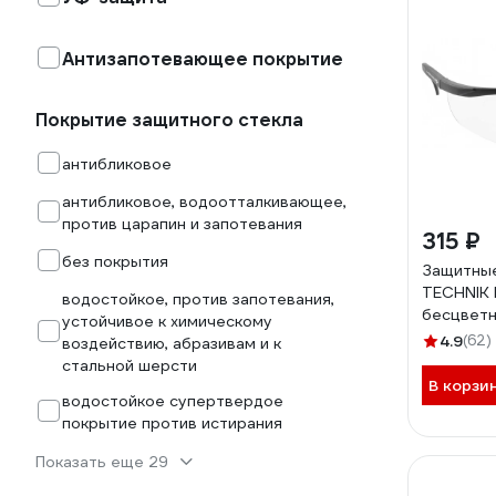
Антизапотевающее покрытие
Покрытие защитного стекла
антибликовое
антибликовое, водоотталкивающее,
против царапин и запотевания
315 ₽
без покрытия
Защитны
TECHNIK
водостойкое, против запотевания,
бесцветн
устойчивое к химическому
универса
4.9
(62)
воздействию, абразивам и к
HT5K00
стальной шерсти
В корзи
водостойкое супертвердое
покрытие против истирания
Показать еще 29