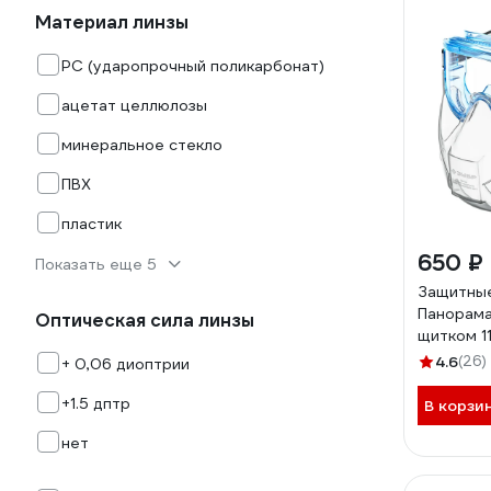
Материал линзы
PC (ударопрочный поликарбонат)
ацетат целлюлозы
минеральное стекло
ПВХ
пластик
650 ₽
Показать еще 5
Защитные
Панорама
Оптическая сила линзы
щитком 1
4.6
(26)
+ 0,06 диоптрии
+1.5 дптр
В корзи
нет