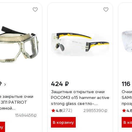
₽
424 ₽
116
Защитные открытые очки
Очки
 закрытые очки
РОСОМЗ о15 hammer active
SAMG
ЗП1 PATRIOT
strong glass светло-
проз
прямой
желтые с мягким
верх
4.8
(272)
4.
29855390
ией
носоупором 11560-5
вент
15494456
073
В корзину
В к
ну