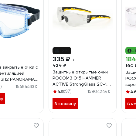
-21%
-
335 ₽
184
424 ₽
190 
 закрытые очки с
Защитные открытые очки
Защи
ентиляцией
РОСОМЗ О15 HAMMER
РОС
 ЗП2 PANORAMA
ACTIVE StrongGlass 2C-1,2
supe
 30130
)
15494463
PC с мягким носоупором
4.8
(97)
15904244
4.
11537-5
ну
В корзину
В к