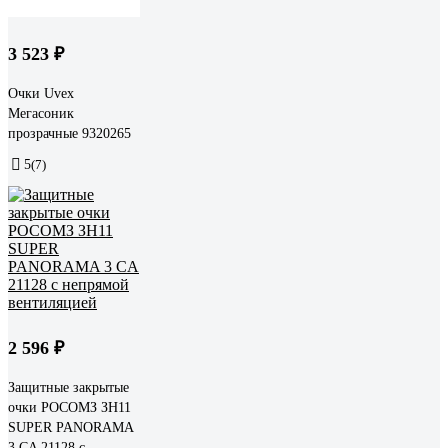
3 523 ₽
Очки Uvex
Мегасоник
прозрачные 9320265
5
(7)
2 596 ₽
Защитные закрытые
очки РОСОМЗ ЗН11
SUPER PANORAMA
3 CA 21128 с