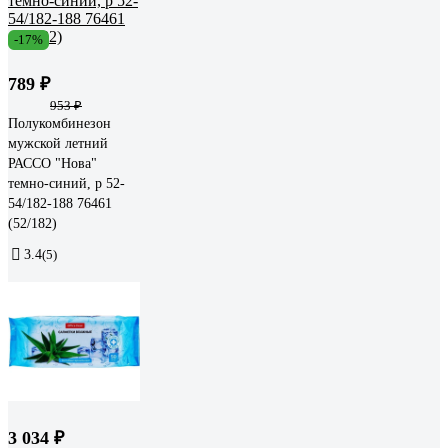
-17%
789 ₽
953 ₽
Полукомбинезон
мужской летний
РАССО "Нова"
темно-синий, р 52-
54/182-188 76461
(52/182)
3.4
(5)
3 034 ₽