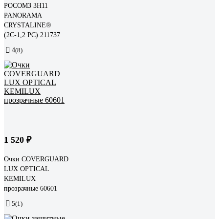
РОСОМЗ ЗН11
PANORAMA
CRYSTALINE®
(2С-1,2 РС) 211737
4
(8)
1 520 ₽
Очки COVERGUARD
LUX OPTICAL
KEMILUX
прозрачные 60601
5
(1)