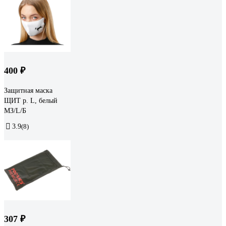
400 ₽
Защитная маска
ЩИТ р. L, белый
МЗ/L/Б
3.9
(8)
307 ₽