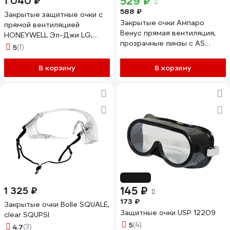
529 ₽
1 040 ₽
588 ₽
Закрытые защитные очки с
Закрытые очки Ампаро
прямой вентиляцией
Венус прямая вентиляция,
HONEYWELL Эл-Джи LG,
прозрачные линзы c AS
прозрачные, 1005504
5
(1)
покрытием 2101 (221309)
В корзину
В корзину
-16%
145 ₽
1 325 ₽
173 ₽
Закрытые очки Bolle SQUALE,
Защитные очки USP 12209
clear SQUPSI
5
(4)
4.7
(3)