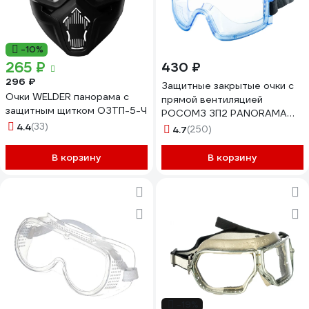
-10%
265 ₽
430 ₽
296 ₽
Защитные закрытые очки с
Очки WELDER панорама с
прямой вентиляцией
защитным щитком ОЗТП-5-Ч
РОСОМЗ ЗП2 PANORAMA
4.4
(33)
super PC 30130
4.7
(250)
В корзину
В корзину
-19%