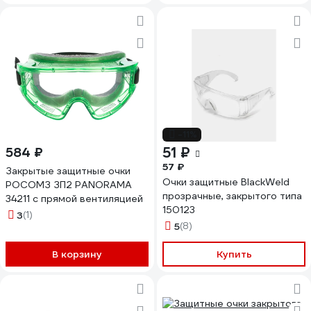
-11%
51 ₽
584 ₽
57 ₽
Закрытые защитные очки
Очки защитные BlackWeld
РОСОМЗ ЗП2 PANORAMA
прозрачные, закрытого типа
34211 с прямой вентиляцией
150123
3
(1)
5
(8)
В корзину
Купить