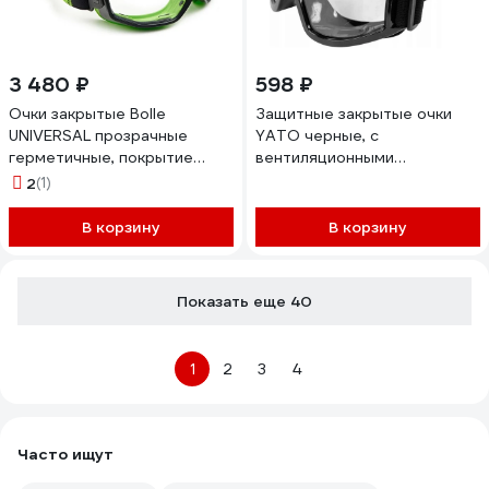
3 480 ₽
598 ₽
Очки закрытые Bolle
Защитные закрытые очки
UNIVERSAL прозрачные
YATO черные, с
герметичные, покрытие
вентиляционными
PLATINUM UNIVGN11W
отверстиями YT-73832
2
(1)
В корзину
В корзину
Показать еще 40
1
2
3
4
Часто ищут