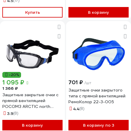
4.5
(17)
Купить
В корзину
-20%
1 095 ₽
701 ₽
/шт
1 366 ₽
Защитные очки закрытого
Защитные закрытые очки с
типа с прямой вентиляцией
прямой вентиляцией
РемоКолор 22-3-005
РОСОМЗ ARCTIC north
4.4
(8)
(2С-1,2) 38630
3.9
(8)
В корзину
В корзину по 3