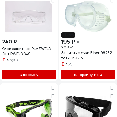
-6%
195 ₽
240 ₽
208 ₽
Очки защитные PLAZWELD
Защитные очки Biber 96232
2шт PWE-004S
тов-069145
4.6
(10)
4
(2)
В корзину
В корзину по 3