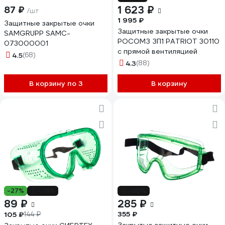
1 623 ₽
87 ₽
/шт
1 995 ₽
Защитные закрытые очки
Защитные закрытые очки
SAMGRUPP SAMC-
РОСОМЗ ЗП1 PATRIOT 30110
073000001
с прямой вентиляцией
4.5
(68)
4.3
(88)
В корзину по 3
В корзину
-27%
-38%
-20%
89 ₽
285 ₽
355 ₽
105 ₽
144 ₽