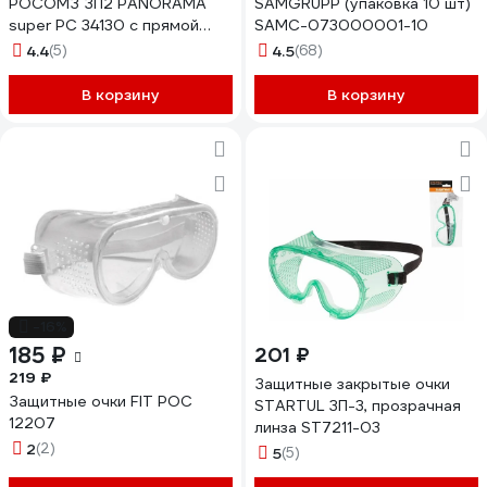
РОСОМЗ ЗП2 PANORAMA
SAMGRUPP (упаковка 10 шт)
super PC 34130 с прямой
SAMC-073000001-10
вентиляцией
4.4
(5)
4.5
(68)
В корзину
В корзину
-16%
185 ₽
201 ₽
219 ₽
Защитные закрытые очки
Защитные очки FIT РОС
STARTUL ЗП-3, прозрачная
12207
линза ST7211-03
2
(2)
5
(5)