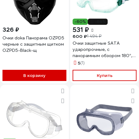
-60%
-64%
531 ₽
326 ₽
600 ₽
1 494 ₽
Очки doka Панорама OZPD5
Очки защитные SATA
черные с защитным щитком
ударопрочные, с
OZPD5-Black-щ
панорамным обзором 180°,
YF0203
5
(1)
В корзину
Купить