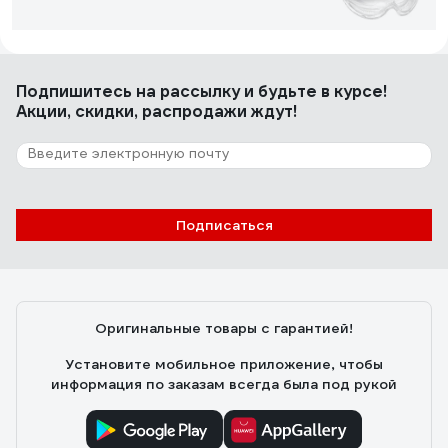
Емельянов Антон
21.06.2017
Подпишитесь
на рассылку
и будьте в курсе!
Очень хорошо прилегают. Широкое стекло, в том
Акции, скидки, распродажи ждут!
плане, что его внешний край практически не виден.
Т.е. при работе видишь довольно широкий спектр
перед собой. Хорошо защищают от пыли. В глаза
ничего не летит.
20 отзывов
Подписаться
Отзыв об очках Jeta Safety JSG1011-C
Андрей
18.01.2022
Оригинальные товары с гарантией!
Лёгкие, удобные, не запотевает, недорогие
Установите мобильное приложение, чтобы
информация по заказам всегда была под рукой