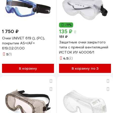
-11%
135 ₽
1 750 ₽
151 ₽
Очки UNIVET 619 (), (PC),
Защитные очки закрытого
покрытие AS+/AF+
типа с прямой вентиляцией
619.02.01.00
ИСТОК ИУ 40006/1
5
(1)
4.5
(2)
В корзину
В корзину по 3