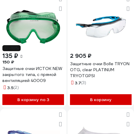
-10%
135 ₽
2 905 ₽
150 ₽
Защитные очки Bolle TRYON
Защитные очки ИСТОК NEW
OTG, clear PLATINUM
закрытого типа, с прямой
TRYOTGPSI
вентиляцией 40009
3.7
(3)
3.5
(2)
В корзину по 3
В корзину