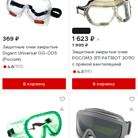
-19%
1 623 ₽
369 ₽
1 995 ₽
Защитные очки закрытые
Защитные закрытые очки
Gigant Universal GG-005
РОСОМЗ ЗП1 PATRIOT 30110
(Россия)
с прямой вентиляцией
4.6
(159)
4.3
(88)
В корзину
В корзину