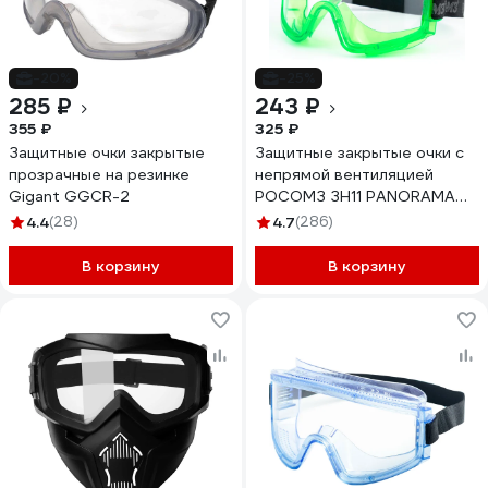
-20%
-25%
285 ₽
243 ₽
355 ₽
325 ₽
Защитные очки закрытые
Защитные закрытые очки с
прозрачные на резинке
непрямой вентиляцией
Gigant GGСR-2
РОСОМЗ ЗН11 PANORAMA
21111
4.4
(28)
4.7
(286)
В корзину
В корзину