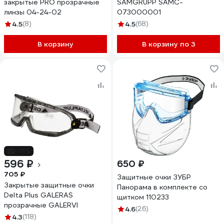
закрытые PRO прозрачные
SAMGRUPP SAMC-
линзы 04-24-02
073000001
4.5
(8)
4.5
(68)
В корзину
В корзину по 3
-15%
596 ₽
650 ₽
705 ₽
Защитные очки ЗУБР
Закрытые защитные очки
Панорама в комплекте со
Delta Plus GALERAS
щитком 110233
прозрачные GALERVI
4.6
(26)
4.3
(118)