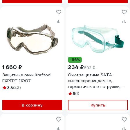
-66%
1 660 ₽
234 ₽
693 ₽
Защитные очки Kraftool
Очки защитные SATA
EXPERT 11007
пыленепроницаемые,
герметичные от стружки,
3.3
(22)
ударопрочные YF0201
5
(1)
В корзину
Купить