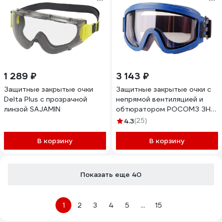
1 289 ₽
3 143 ₽
Защитные закрытые очки
Защитные закрытые очки с
Delta Plus с прозрачной
непрямой вентиляцией и
линзой SAJAMIN
обтюратором РОСОМЗ ЗН11
PANORAMA Арктика 2С-1,2
4.3
(25)
РС, бесцветные 241837
В корзину
В корзину
Показать еще 40
1
2
3
4
5
...
15