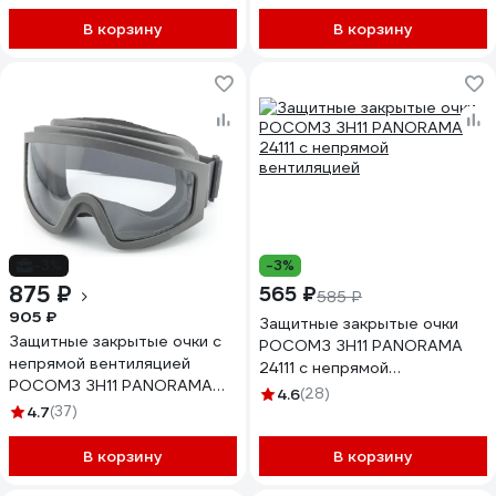
В корзину
В корзину
-3%
-3%
875 ₽
565 ₽
585 ₽
905 ₽
Защитные закрытые очки
Защитные закрытые очки с
РОСОМЗ ЗН11 PANORAMA
непрямой вентиляцией
24111 с непрямой
РОСОМЗ ЗН11 PANORAMA
вентиляцией
4.6
(28)
StrongGlassтм PC 24137
4.7
(37)
В корзину
В корзину