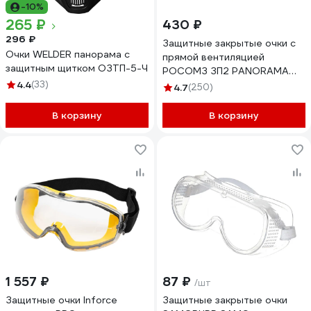
-10%
265 ₽
430 ₽
296 ₽
Защитные закрытые очки с
Очки WELDER панорама с
прямой вентиляцией
защитным щитком ОЗТП-5-Ч
РОСОМЗ ЗП2 PANORAMA
4.4
(33)
super PC 30130
4.7
(250)
В корзину
В корзину
1 557 ₽
87 ₽
/шт
Защитные очки Inforce
Защитные закрытые очки