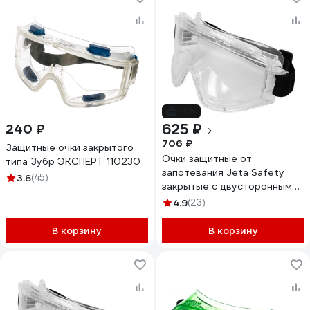
-11%
625 ₽
240 ₽
706 ₽
Защитные очки закрытого
Очки защитные от
типа Зубр ЭКСПЕРТ 110230
запотевания Jeta Safety
3.6
(45)
закрытые с двусторонным
незапотевающим
4.9
(23)
покрытием, прозрачные
линзы, JSG-2291
В корзину
В корзину