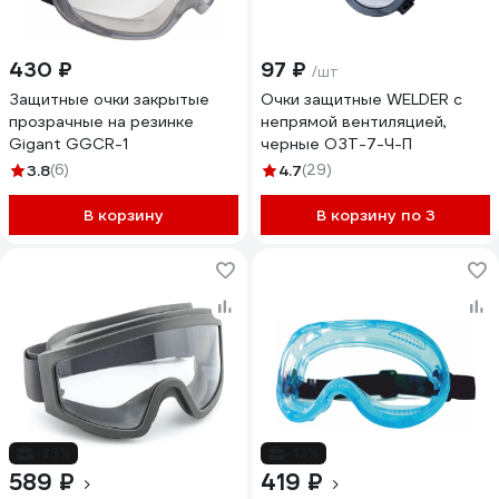
430 ₽
97 ₽
/шт
Защитные очки закрытые
Очки защитные WELDER с
прозрачные на резинке
непрямой вентиляцией,
Gigant GGСR-1
черные ОЗТ-7-Ч-П
3.8
(6)
4.7
(29)
В корзину
В корзину по 3
-23%
-12%
589 ₽
419 ₽