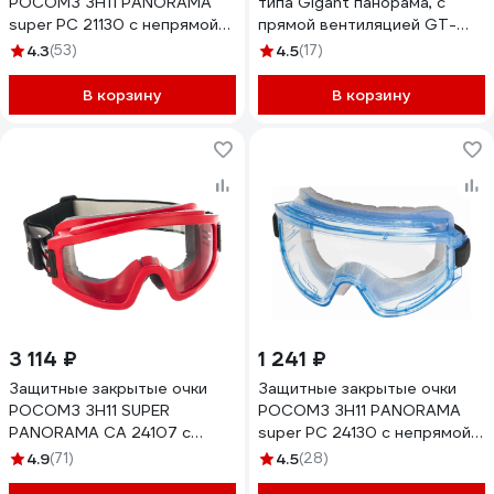
РОСОМЗ ЗН11 PANORAMA
типа Gigant панорама, с
super PC 21130 с непрямой
прямой вентиляцией GT-
вентиляцией
21111
4.3
(53)
4.5
(17)
В корзину
В корзину
3 114 ₽
1 241 ₽
Защитные закрытые очки
Защитные закрытые очки
РОСОМЗ ЗН11 SUPER
РОСОМЗ ЗН11 PANORAMA
PANORAMA CA 24107 с
super PC 24130 с непрямой
непрямой вентиляцией
вентиляцией
4.9
(71)
4.5
(28)