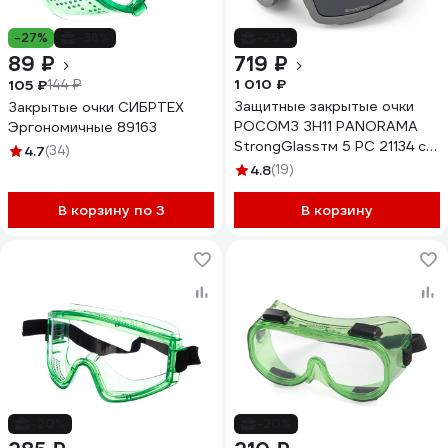
-27%
-38%
-29%
89 ₽
719 ₽
1 010 ₽
105 ₽
144 ₽
Защитные закрытые очки
Закрытые очки СИБРТЕХ
РОСОМЗ ЗН11 PANORAMA
Эргономичные 89163
StrongGlassтм 5 PC 21134 с
4.7
(34)
непрямой вентиляцией
4.8
(19)
В корзину по 3
В корзину
-20%
-20%