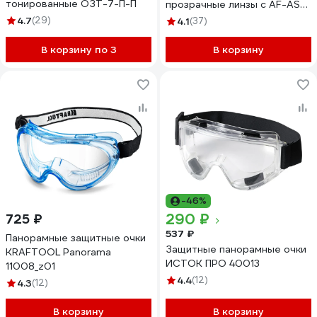
тонированные ОЗТ-7-П-П
прозрачные линзы с AF-AS
покрытием, непрямая
4.7
(29)
4.1
(37)
вентиляция 2132 (222451)
В корзину по 3
В корзину
-46%
290 ₽
725 ₽
537 ₽
Панорамные защитные очки
Защитные панорамные очки
KRAFTOOL Panorama
ИСТОК ПРО 40013
11008_z01
4.4
(12)
4.3
(12)
В корзину
В корзину