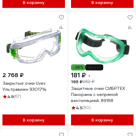
В корзину
В корзину
-26%
-31%
181 ₽
2 768 ₽
195 ₽
262 ₽
Закрытые очки Uvex
Защитные очки СИБРТЕХ
Ультравижн 9301714
Панорама с непрямой
4.9
(67)
вентиляцией, 89168
4.5
(90)
В корзину
В корзину