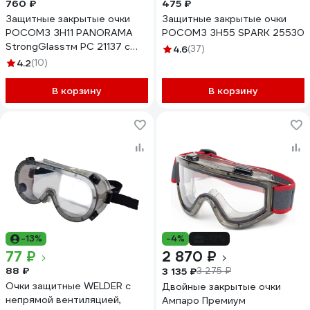
760 ₽
475 ₽
Защитные закрытые очки
Защитные закрытые очки
РОСОМЗ ЗН11 PANORAMA
РОСОМЗ ЗН55 SPARK 25530
StrongGlassтм PC 21137 с
4.6
(37)
непрямой вентиляцией
4.2
(10)
В корзину
В корзину
-13%
-4%
-12%
77 ₽
2 870 ₽
88 ₽
3 135 ₽
3 275 ₽
Очки защитные WELDER с
Двойные закрытые очки
непрямой вентиляцией,
Ампаро Премиум