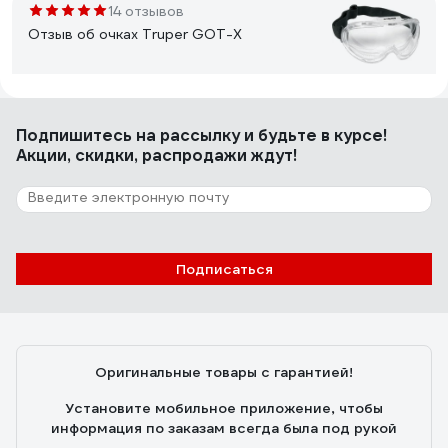
температуре.
14 отзывов
Отзыв об очках Truper GOT-X
Емельянов Антон
21.06.2017
Подпишитесь
на рассылку
и будьте в курсе!
Очень хорошо прилегают. Широкое стекло, в том
Акции, скидки, распродажи ждут!
плане, что его внешний край практически не виден.
Т.е. при работе видишь довольно широкий спектр
перед собой. Хорошо защищают от пыли. В глаза
ничего не летит.
20 отзывов
Подписаться
Отзыв об очках Jeta Safety JSG1011-C
Андрей
18.01.2022
Оригинальные товары с гарантией!
Лёгкие, удобные, не запотевает, недорогие
Установите мобильное приложение, чтобы
информация по заказам всегда была под рукой