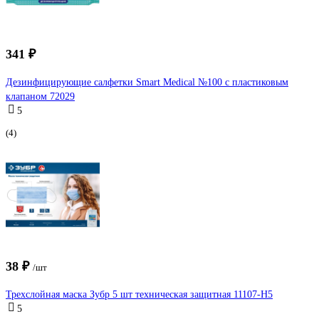
341 ₽
Дезинфицирующие салфетки Smart Medical №100 с пластиковым
клапаном 72029
5
(4)
38 ₽
/шт
Трехслойная маска Зубр 5 шт техническая защитная 11107-H5
5