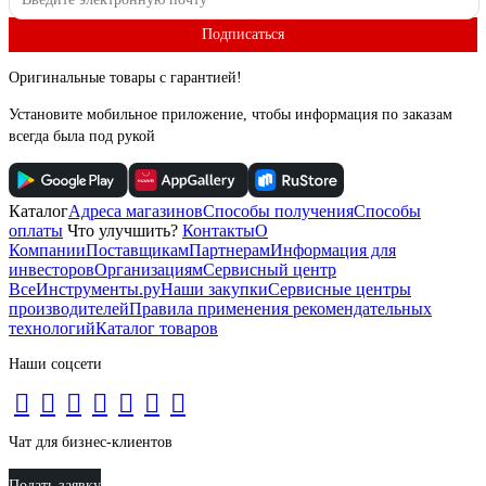
Подписаться
Оригинальные товары с гарантией!
Установите мобильное приложение, чтобы информация по заказам
всегда была под рукой
Каталог
Адреса магазинов
Способы получения
Способы
оплаты
Что улучшить?
Контакты
О
Компании
Поставщикам
Партнерам
Информация для
инвесторов
Организациям
Сервисный центр
ВсеИнструменты.ру
Наши закупки
Сервисные центры
производителей
Правила применения рекомендательных
технологий
Каталог товаров
Наши соцсети
Чат для бизнес-клиентов
Подать заявку