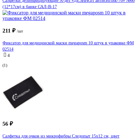
Салфетки дезинфицирующие А-дез «ДЕЗИНОЛ антисептик-70» №60
(12*17см) в банке САЛ-В-17
211 ₽
/шт
Фиксатор для медицинской маски megaposm 10 штук в упаковке ФМ
02514
4
(1)
56 ₽
Салфетка для очков из микрофибры Следопыт 15x12 см, цвет