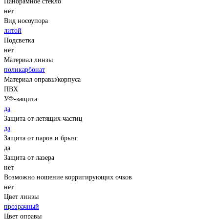
Панорамное стекло
нет
Вид носоупора
литой
Подсветка
нет
Материал линзы
поликарбонат
Материал оправы/корпуса
ПВХ
УФ-защита
да
Защита от летящих частиц
да
Защита от паров и брызг
да
Защита от лазера
нет
Возможно ношение корригирующих очков
нет
Цвет линзы
прозрачный
Цвет оправы