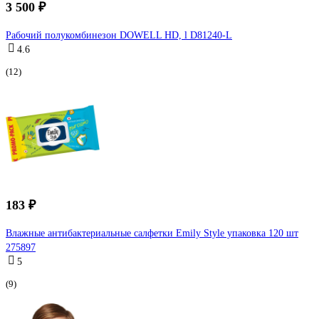
3 500 ₽
Рабочий полукомбинезон DOWELL HD, l D81240-L
4.6
(12)
183 ₽
Влажные антибактериальные салфетки Emily Style упаковка 120 шт
275897
5
(9)