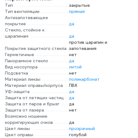
Тип
закрытые
Тип вентиляции
прямая
Антизапотевающее
покрытие
да
Стекло, стойкое к
царапинам
да
против царапин и
Покрытие защитного стекла
запотевания
Герметичные
нет
Панорамное стекло
да
Вид носоупора
литой
Подсветка
нет
Материал линзы
поликарбонат
Материал оправы/корпуса
ПВХ
УФ-защита
да
Защита от летящих частиц
да
Защита от паров и брызг
да
Защита от лазера
нет
Возможно ношение
корригирующих очков
да
Цвет линзы
прозрачный
Цвет оправы
голубой