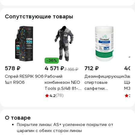
north (2С-1,2)
вентиляцией
JSG2
38630
Сопутствующие товары
-36%
578 ₽
4 571 ₽
712 ₽
400
7 166 ₽
Спрей RESPIK 906
Рабочий
Дезинфицирующие
Защи
1шт R906
комбинезон NEO
спиртовые
ЩИТ 
Tools p.S/48 81-
салфетки
МЗ/L
250-S
АЛМАДЕЗ
4.2
(78)
3.
-Экспресс №100
170-145 мм в
банке САЛ-В-62
О товаре
Покрытие линзы: AS+ усиленное покрытие от
царапин с обеих сторон линзы