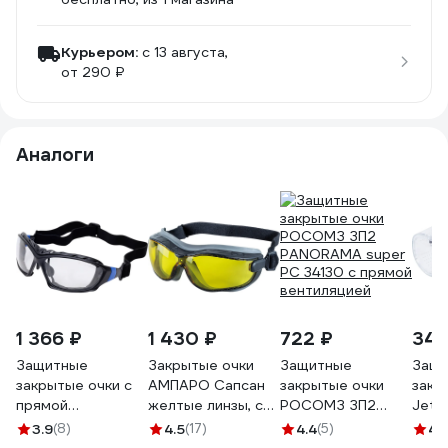
Курьером:
c 13 августа,
от 290 ₽
Аналоги
1 366 ₽
1 430 ₽
722 ₽
349
Защитные
Закрытые очки
Защитные
Защи
закрытые очки с
АМПАРО Сапсан
закрытые очки
закр
прямой
желтые линзы, с
РОСОМЗ ЗП2
Jeta
вентиляцией
AF-AS покрытием
PANORAMA super
проз
3.9
(8)
4.5
(17)
4.4
(5)
4.
РОСОМЗ ARCTIC
Ампаро 2415
PC 34130 с прямой
из п