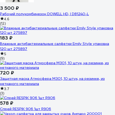
3 500 ₽
Рабочий полукомбинезон DOWELL HD, l D81240-L
4.6
(12)
183 ₽
Влажные антибактериальные салфетки Emily Style упаковка
120 шт 275897
5
(9)
720 ₽
Защитная маска Атмосфера МЗ01, 10 штук, на резинке, из
нетканого материала
3.7
(3)
578 ₽
Спрей RESPIK 906 1шт R906