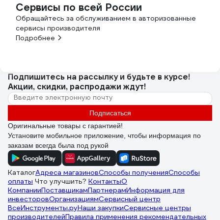
Сервисы по всей России
Обращайтесь за обслуживанием в авторизованные
сервисы производителя
Подробнее
Подпишитесь
на рассылку
и будьте в курсе!
Акции, скидки, распродажи ждут!
Подписаться
Оригинальные товары с гарантией!
Установите мобильное приложение, чтобы информация по
заказам всегда была под рукой
Каталог
Адреса магазинов
Способы получения
Способы
оплаты
Что улучшить?
Контакты
О
Компании
Поставщикам
Партнерам
Информация для
инвесторов
Организациям
Сервисный центр
ВсеИнструменты.ру
Наши закупки
Сервисные центры
производителей
Правила применения рекомендательных