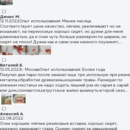
Денис М.
12.11.2022
Опыт использования: Менее месяца
Соответствует цена-качество, лёгкие, увеличивают но не
искажают, на переносице хорошо сидят, но дужки для меня
длинноватые, да и очки чуть больше размером по ширине, но
сидят не плохо! Дужки как и сами очки немного поужинят,
крепление на вид нормальное. Вообщем по цене все хорошо.
На счёт царапаются или затевают не скажу т.к. работал в
помещение и с гравером только.
Виталий Б.
13.05.2023
г. Москва
Опыт использования: Более года
Покупал две пары после заказал еще три ,использую при резке
металла,обработки древисины,кошении травы. Раскидал по
злачным местам,и не надо ходить лишний раз из сарая в сарай
или дом,сломаются,затрутся,не жалко выкинуть.второй сезон
+ изредка использую и зимой,пока все целы.
Алексей A.
22.08.2022
Очки хорошие: мягкие резиновые вставки, хорошо сидят,
надежно закрывают глаза. Оценку снизил за завышенный