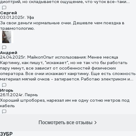
диоптрий, но складывается ощущение, что чуток все-таки
увеличивают. Это ни в коем образе не хочу записать в минус,
а только в плюс. Но вот царапаются очень быстро, хотя после
Сергей
03.01.2025
г. Уфа
каждого использования храню в заводской упаковке. Благо,
За свои деньги нормальные очки. Дешевле чем поездка в
что цена невысокая - исцарапались - выкинул, взял новые.
травмотологию.
Также применял при строгании досок электрорубанком. Свою
функцию выполняют нормально.
Андрей
24.04.2025
г. Майкоп
Опыт использования: Менее месяца
Картинку, как пишут, "искажает", но не так что бы работать
пару минут, все зависит от особенностей физических
оператора. Все очки искажают какртинку. Еще есть сложность
материал мягкий очков - затирается. Работаю электриком и
часто сыплется бетонная пыль с потолка, где приходится
часто протирать. Продержались около 3х недель. Так в целом
Игорь
26.11.2024
г. Пермь
доволен.
Хороший штроборез, нарезал им не одну сотню метров под
кабель
Посмотреть все отзывы
ЗУБР