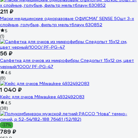
211 ₽
Маски медицинские одноразовые ОФИСМАГ SENSE 50шт 3-х
слойные, голубые, фильтр мельтблаун 630852
5
(1)
56 ₽
Салфетка для очков из микрофибры Следопыт 15x12 см, цвет
черный/1000/ PF-PG-47
4.6
(8)
1 040 ₽
Кейс для очков Milwaukee 4932492083
4.5
(38)
-17%
789 ₽