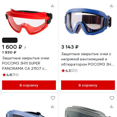
-17%
1 600 ₽
3 143 ₽
1 930 ₽
Защитные закрытые очки с
Защитные закрытые очки
непрямой вентиляцией и
РОСОМЗ ЗН11 SUPER
обтюратором РОСОМЗ ЗН11
PANORAMA CA 21107 с
PANORAMA Арктика 2С-1,2
4.3
(25)
непрямой вентиляцией
4.8
(94)
РС, бесцветные 241837
В корзину
В корзину