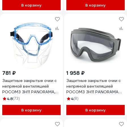
В корзину
В корзину
781 ₽
1 958 ₽
Защитные закрытые очки с
Защитные закрытые очки с
непрямой вентиляцией
непрямой вентиляцией
РОСОМЗ ЗН11 PANORAMA,
РОСОМЗ ЗН11 PANORAMA
super PC, с щитком
CRYSTALINE® (2С-1,2 РС)
4.8
(73)
4
(8)
защитным 21130+00777
211737
В корзину
В корзину