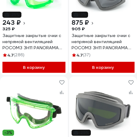
-25%
-3%
243 ₽
875 ₽
325 ₽
905 ₽
Защитные закрытые очки с
Защитные закрытые очки с
непрямой вентиляцией
непрямой вентиляцией
РОСОМЗ ЗН11 PANORAMA
РОСОМЗ ЗН11 PANORAMA
21111
StrongGlassтм PC 24137
4.7
(286)
4.7
(37)
В корзину
В корзину
-3%
-29%