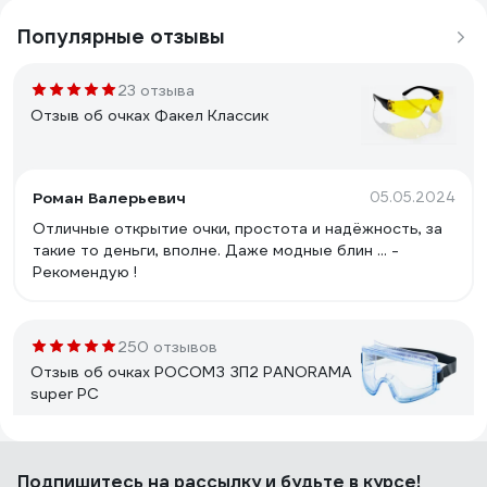
Популярные отзывы
23 отзыва
Отзыв об очках Факел Классик
Роман Валерьевич
05.05.2024
Отличные открытие очки, простота и надёжность, за
такие то деньги, вполне. Даже модные блин ... -
Рекомендую !
250 отзывов
Отзыв об очках РОСОМЗ ЗП2 PANORAMA
super PC
Арсений
07.11.2016
Подпишитесь
на рассылку
и будьте в курсе!
Легкие прозрачные очки с отличным панорамным