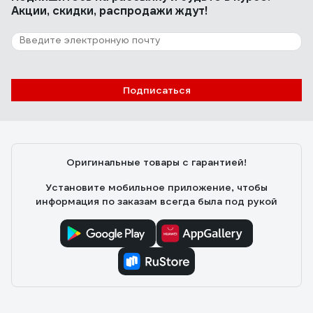
Акции, скидки, распродажи ждут!
мягким стеклом, не искажающем изображение, не
деформируются даже при попытке сложить пополам.
не потеют при интенсивном передвижении с
обильным потоотделением при минусовой
температуре.
Подписаться
Оригинальные товары с гарантией!
Установите мобильное приложение, чтобы
информация по заказам всегда была под рукой