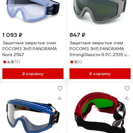
1 093 ₽
847 ₽
Защитные закрытые очки
Защитные закрытые очки
РОСОМЗ ЗН11 PANORAMA
РОСОМЗ ЗН11 PANORAMA
Nord 21147
StrongGlassтм 6 PC 21135 с
непрямой вентиляцией
4.9
(12)
5
(4)
В корзину
В корзину