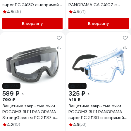
super PC 24130 с непрямой
PANORAMA CA 24107 с
вентиляцией
непрямой вентиляцией
4.5
(28)
4.9
(71)
В корзину
В корзину
-23%
-22%
589 ₽
325 ₽
760 ₽
419 ₽
Защитные закрытые очки
Защитные закрытые очки
РОСОМЗ ЗН11 PANORAMA
РОСОМЗ ЗН11 PANORAMA
StrongGlassтм PC 21137 с
super PC 21130 с непрямой
непрямой вентиляцией
вентиляцией
4.2
(10)
4.3
(53)