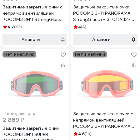
Защитные закрытые очки с
Защитные закрытые очки
непрямой вентиляцией
РОСОМЗ ЗН11 PANORAMA
РОСОМЗ ЗН11 StrongGlassтм
StrongGlassтм 3 PC 24127 с
2С-1,2 РС с щитком
непрямой вентиляцией
4.7
(37)
4
(4)
24137+00888
Аналоги
Аналоги
Нет в наличии
Нет в наличии
Последняя цена
Защитные закрытые очки с
2 869 ₽
непрямой вентиляцией
РОСОМЗ ЗН11 PANORAMA 2-
Защитные закрытые очки
2 PC 21112
4.8
(16)
РОСОМЗ ЗН11 SUPER