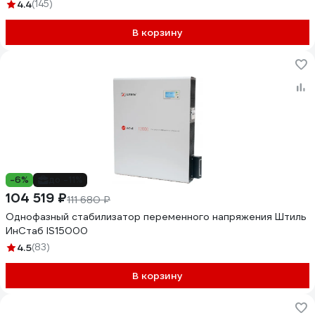
4.4
(145)
В корзину
-6%
до -11%
104 519 ₽
111 680 ₽
Однофазный стабилизатор переменного напряжения Штиль
ИнСтаб IS15000
4.5
(83)
В корзину