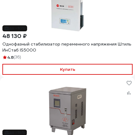
до -10%
48 130 ₽
Однофазный стабилизатор переменного напряжения Штиль
ИнСтаб IS5000
4.8
(36)
Купить
до -14%