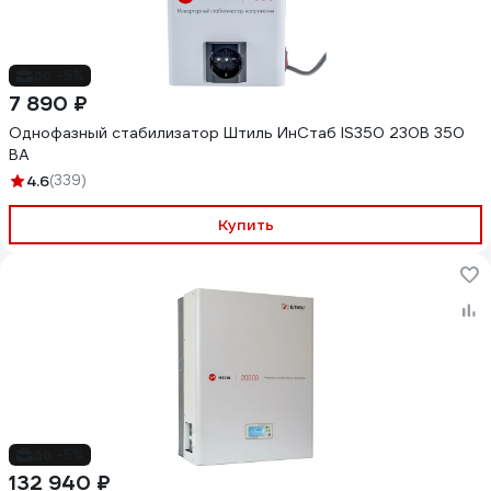
до -5%
7 890 ₽
Однофазный стабилизатор Штиль ИнСтаб IS350 230В 350
ВА
4.6
(339)
Купить
до -5%
132 940 ₽