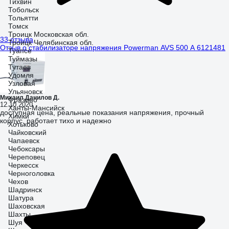
Тихвин
Тобольск
Тольятти
Томск
Троицк Московская обл.
33 отзыва
Троицк Челябинская обл.
Отзыв о стабилизаторе напряжения Powerman AVS 500 A 6121481
Туапсе
Туймазы
Тутаев
Удомля
Узловая
Ульяновск
Михаил Данилов Д.
Фрязино
12.10.2020
Ханты-Мансийск
доступная цена, реальные показания напряжения, прочный
Химки
корпус, работает тихо и надежно
Хотьково
Чайковский
Чапаевск
Чебоксары
Череповец
Черкесск
Черноголовка
Чехов
Шадринск
Шатура
Шаховская
Шахты
Шуя