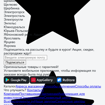
Щекино
Щелково
Щербинка
Электрогорск
Электросталь
Электроугли
Энгельс
Южноуральск
Юрьев-Польский
Яблоновский респ. Адыгея
Ярославль
Ярцево
Яхрома
Подпишитесь
на рассылку
и будьте в курсе! Акции, скидки,
распродажи ждут!
Подписаться
Оригинальные товары с гарантией!
Установите мобильное приложение, чтобы информация по
заказам всегда была под рукой
Каталог
Адреса магазинов
Способы получения
Способы оплаты
Что улучшить?
Контакты
О
Компании
Поставщикам
Партнерам
Информация для
инвесторов
Организациям
Сервисный центр
ВсеИнструменты.ру
Наши закупки
Сервисные центры