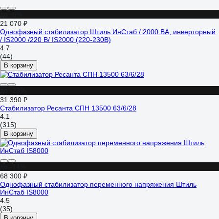
до -6%
21 070 ₽
Однофазный стабилизатор Штиль ИнСтаб / 2000 ВА, инверторный
/ IS2000 /220 В/ IS2000 (220-230В)
4.7
(44)
В корзину
до -23%
31 390 ₽
Стабилизатор Ресанта СПН 13500 63/6/28
4.1
(315)
В корзину
до -14%
68 300 ₽
Однофазный стабилизатор переменного напряжения Штиль
ИнСтаб IS8000
4.5
(35)
В корзину