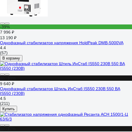
-39%
7 996 ₽
13 190 ₽
Однофазный стабилизатор напряжения HoldPeak DMB-5000VA
4.4
(57)
В корзину
до -10%
9 640 ₽
Однофазный cтабилизатор Штиль ИнСтаб IS550 230В 550 ВА
IS550 (230В)
4.5
(211)
Купить
до -17%