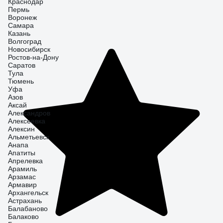
Краснодар
Пермь
Воронеж
Самара
Казань
Волгоград
Новосибирск
Ростов-на-Дону
Саратов
Тула
Тюмень
Уфа
Азов
Аксай
Александров
Алексеевка
Алексин
Альметьевск
Анапа
Апатиты
Апрелевка
Арамиль
Арзамас
Армавир
Архангельск
Астрахань
Балабаново
Балаково