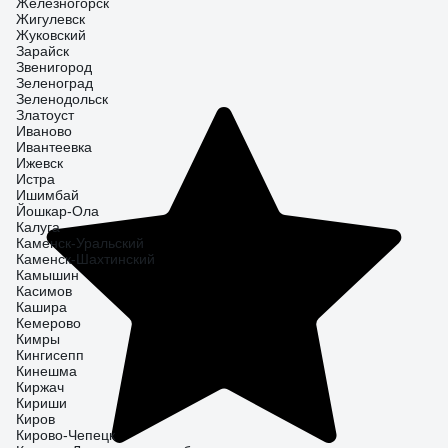
Железногорск
Жигулевск
Жуковский
Зарайск
Звенигород
Зеленоград
Зеленодольск
Златоуст
Иваново
Ивантеевка
Ижевск
Истра
Ишимбай
Йошкар-Ола
Калуга
Каменск-Уральский
Каменск-Шахтинский
Камышин
Касимов
Кашира
Кемерово
Кимры
Кингисепп
Кинешма
Киржач
Кириши
Киров
Кирово-Чепецк