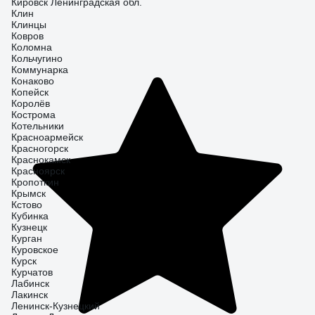
Кировск Ленинградская обл.
Клин
Клинцы
Ковров
Коломна
Кольчугино
Коммунарка
Конаково
Копейск
Королёв
Кострома
Котельники
Красноармейск
Красногорск
Краснокамск
Красноярск
Кропоткин
Крымск
Кстово
Кубинка
Кузнецк
Курган
Куровское
Курск
Курчатов
Лабинск
Лакинск
Ленинск-Кузнецкий