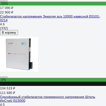
-25%
17 090 ₽
22 900 ₽
Стабилизатор напряжения Энергия асн 10000 навесной Е0101-
0214
4.6
(332)
В корзину
-6%
до -12%
104 519 ₽
111 680 ₽
Однофазный стабилизатор переменного напряжения Штиль
ИнСтаб IS15000
4.5