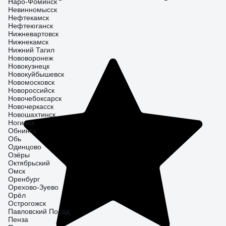
Наро-Фоминск
Невинномысск
Нефтекамск
Нефтеюганск
Нижневартовск
Нижнекамск
Нижний Тагил
Нововоронеж
Новокузнецк
Новокуйбышевск
Новомосковск
Новороссийск
Новочебоксарск
Новочеркасск
Новошахтинск
Ногинск
Обнинск
Обь
Одинцово
Озёры
Октябрьский
Омск
Оренбург
Орехово-Зуево
Орёл
Острогожск
Павловский Посад
Пенза