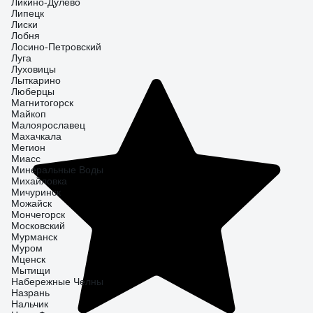
Ликино-Дулево
Липецк
Лиски
Лобня
Лосино-Петровский
Луга
Луховицы
Лыткарино
Люберцы
Магнитогорск
Майкоп
Малоярославец
Махачкала
Мегион
Миасс
Минеральные Воды
Михайловка
Мичуринск
Можайск
Мончегорск
Московский
Мурманск
Муром
Мценск
Мытищи
Набережные Челны
Назрань
Нальчик