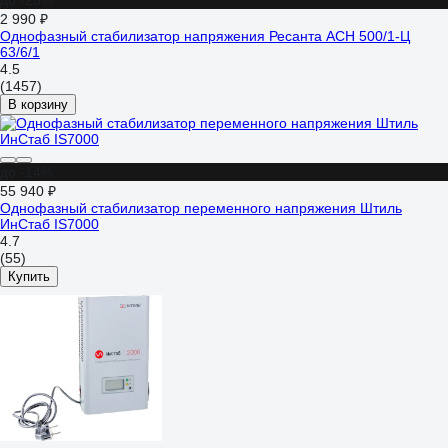
до -25%
2 990 ₽
Однофазный стабилизатор напряжения Ресанта АСН 500/1-Ц
63/6/1
4.5
(1457)
В корзину
до -14%
55 940 ₽
Однофазный стабилизатор переменного напряжения Штиль
ИнСтаб IS7000
4.7
(55)
Купить