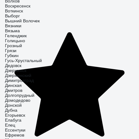
Волхов
Воскресенск
Воткинск
Выборг
Вышний Волочек
Вязники
Вязьма
Геленджик
Голицыно
Грозный
Грязи
Губкин
Гусь-Хрустальный
Дедовск
Дзержинск
Дзержинский
Димитровград
Динская
Дмитров
Долгопрудный
Домодедово
Донской
Дубна
Егорьевск
Елабуга
Елец
Ессентуки
Ефремов