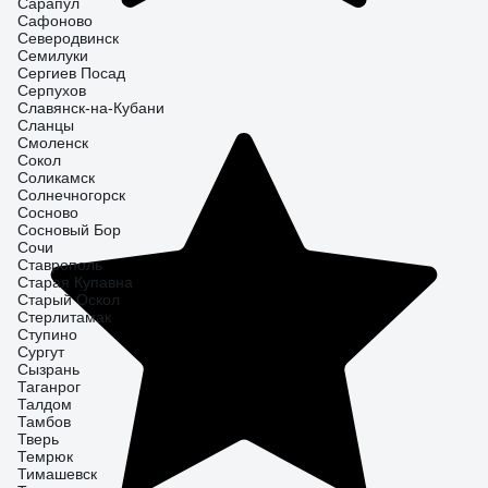
Сарапул
Сафоново
Северодвинск
Семилуки
Сергиев Посад
Серпухов
Славянск-на-Кубани
Сланцы
Смоленск
Сокол
Соликамск
Солнечногорск
Сосново
Сосновый Бор
Сочи
Ставрополь
Старая Купавна
Старый Оскол
Стерлитамак
Ступино
Сургут
Сызрань
Таганрог
Талдом
Тамбов
Тверь
Темрюк
Тимашевск