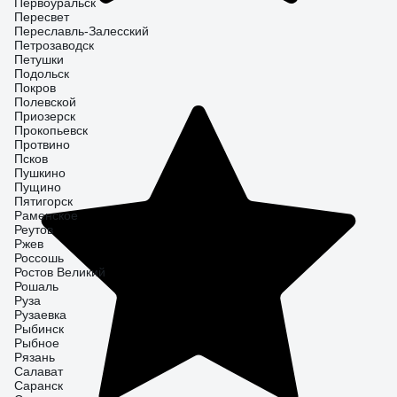
Первоуральск
Пересвет
Переславль-Залесский
Петрозаводск
Петушки
Подольск
Покров
Полевской
Приозерск
Прокопьевск
Протвино
Псков
Пушкино
Пущино
Пятигорск
Раменское
Реутов
Ржев
Россошь
Ростов Великий
Рошаль
Руза
Рузаевка
Рыбинск
Рыбное
Рязань
Салават
Саранск