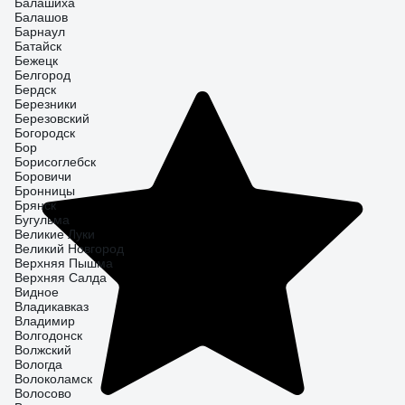
Балашиха
Балашов
Барнаул
Батайск
Бежецк
Белгород
Бердск
Березники
Березовский
Богородск
Бор
Борисоглебск
Боровичи
Бронницы
Брянск
Бугульма
Великие Луки
Великий Новгород
Верхняя Пышма
Верхняя Салда
Видное
Владикавказ
Владимир
Волгодонск
Волжский
Вологда
Волоколамск
Волосово