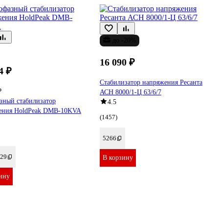
до -20%
16 090 ₽
4 ₽
Стабилизатор напряжения Ресанта
₽
АСН 8000/1-Ц 63/6/7
зный стабилизатор
4.5
ения HoldPeak DMB-10KVA
(1457)
5266
29
В корзину
ину