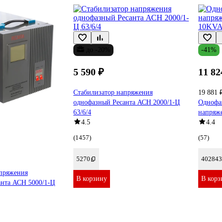
до -20%
-41%
5 590 ₽
11 82
Стабилизатор напряжения
19 881 
однофазный Ресанта АСН 2000/1-Ц
Однофа
63/6/4
напряж
4.5
4.4
(1457)
(57)
5270
402843
апряжения
В корзину
В корз
анта АСН 5000/1-Ц