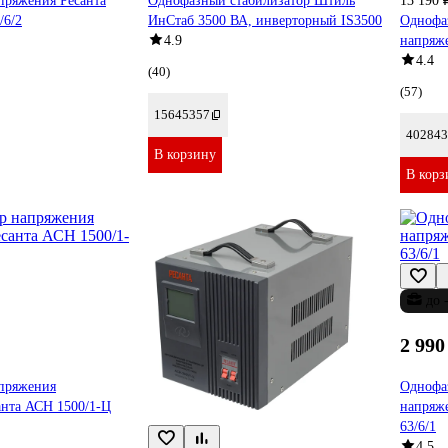
пряжения Ресанта
Однофазный стабилизатор Штиль
13 190 
/6/2
ИнСтаб 3500 ВА, инверторный IS3500
Однофа
4.9
напряж
4.4
(40)
(57)
15645357
402843
В корзину
В корз
до 
2 990
апряжения
Однофа
анта АСН 1500/1-Ц
напряж
63/6/1
4.5