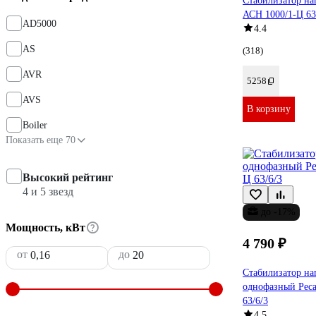
Стабилизатор на
АСН 1000/1-Ц 63
AD5000
4.4
AS
(318)
AVR
5258
AVS
В корзину
Boiler
Показать еще 70
Высокий рейтинг
4 и 5 звезд
до -17%
Мощность, кВт
4 790 ₽
от
до
Стабилизатор н
однофазный Рес
63/6/3
4.5