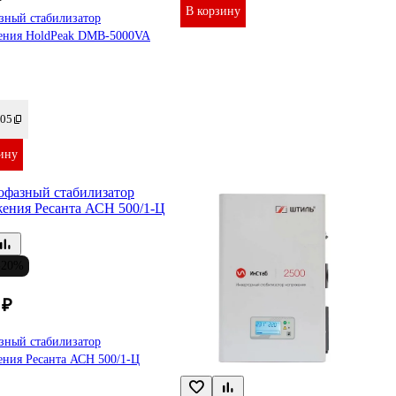
₽
В корзину
зный стабилизатор
ения HoldPeak DMB-5000VA
05
ину
-20%
 ₽
зный стабилизатор
ения Ресанта АСН 500/1-Ц