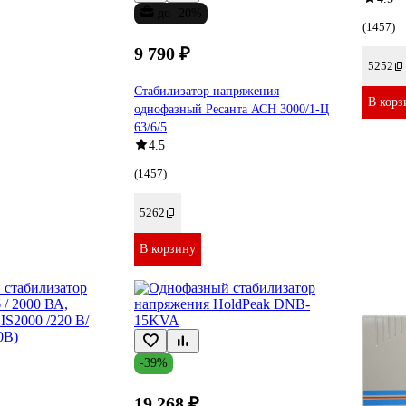
до -20%
(1457)
9 790 ₽
5252
Стабилизатор напряжения
В корз
однофазный Ресанта АСН 3000/1-Ц
63/6/5
4.5
(1457)
5262
В корзину
-39%
19 268 ₽