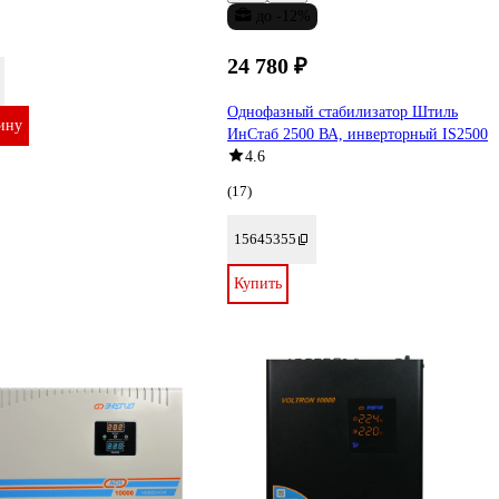
до -12%
24 780 ₽
Однофазный стабилизатор Штиль
ину
ИнСтаб 2500 ВА, инверторный IS2500
4.6
(17)
15645355
Купить