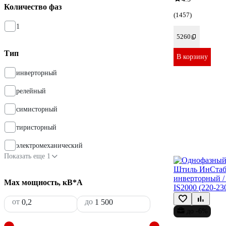
Количество фаз
(1457)
1
5260
Тип
В корзину
инверторный
релейный
симисторный
тиристорный
электромеханический
Показать еще 1
Max мощность, кВ*А
от
до
до -6%