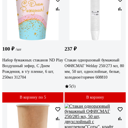
100 ₽
237 ₽
/шт
Набор бумажных стаканов ND Play
Стакан одноразовый бумажный
Воздушный зефир, С Днем
ОФИСМАГ Welday 250/273 мл, 80
Рождения, в т/у пленке, 6 шт,
мм, 50 шт, однослойные, белые,
250мл 312704
холодное/горячее 608810
5
(5)
В корзину по 5
В корзину