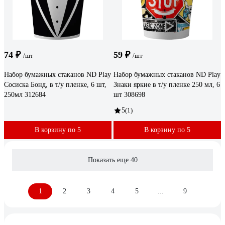
74 ₽
59 ₽
/шт
/шт
Набор бумажных стаканов ND Play
Набор бумажных стаканов ND Play
Сосиска Бонд, в т/у пленке, 6 шт,
Знаки яркие в т/у пленке 250 мл, 6
250мл 312684
шт 308698
5
(1)
В корзину по 5
В корзину по 5
Показать еще 40
1
2
3
4
5
...
9