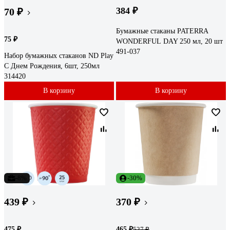
384 ₽
70 ₽
Бумажные стаканы PATERRA
75 ₽
WONDERFUL DAY 250 мл, 20 шт
491-037
Набор бумажных стаканов ND Play
С Днем Рождения, 6шт, 250мл
314420
В корзину
В корзину
-8%
-30%
439 ₽
370 ₽
475 ₽
465 ₽
527 ₽