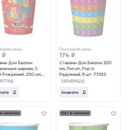
едняя цена
Последняя цена
 ₽
174 ₽
аны Дон Баллон
Стаканы Дон Баллон 250
дничные шарики, С
мл, Поп ит, Pop it,
 Рождения!, 250 мл,
Радужный, 6 шт. 77353
ный, 6 шт 77202
18776
28548962
логи
Аналоги
 в наличии
Нет в наличии