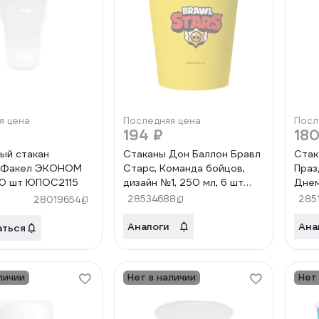
я цена
Последняя цена
Посл
194 ₽
180
ый стакан
Стаканы Дон Баллон Бравл
Стак
 Факел ЭКОНОМ
Старс, Команда бойцов,
Праз
50 шт ЮПОС2115
дизайн №1, 250 мл, 6 шт
Днем
501502
крас
28534688
285
28019654
Аналоги
Ана
аться
личии
Нет в наличии
Нет