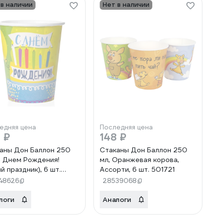
 в наличии
Нет в наличии
едняя цена
Последняя цена
 ₽
148 ₽
аны Дон Баллон 250
Стаканы Дон Баллон 250
С Днем Рождения!
мл, Оранжевая корова,
й праздник), 6 шт.
Ассорти, 6 шт. 501721
99
48626
28539068
логи
Аналоги