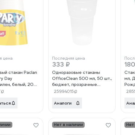
я цена
Последняя цена
Посл
333 ₽
180
вый стакан Paclan
Одноразовые стаканы
Стак
ry Day
OfficeClean 500 мл, 50 шт.,
мл, 
илен, белый, 200
бюджет, прозрачные
Рожд
т 4607036872432
321685
7
25994015
285
аться
Аналоги
Ана
личии
Нет в наличии
Нет