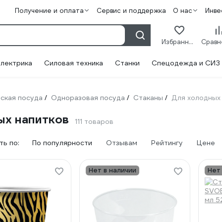
Получение и оплата
Сервис и поддержка
О нас
Инве
Избранное
лектрика
Силовая техника
Станки
Спецодежда и СИЗ
ская посуда
Одноразовая посуда
Стаканы
Для холодных
/
/
/
ых напитков
111 товаров
ь по:
По популярности
Отзывам
Рейтингу
Цене
Нет в наличии
Нет