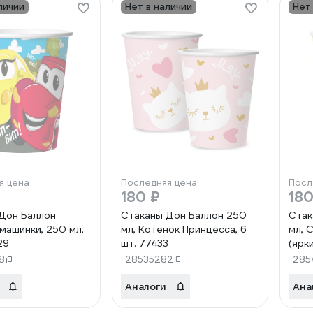
личии
Нет в наличии
Нет
я цена
Последняя цена
Посл
180 ₽
180
Дон Баллон
Стаканы Дон Баллон 250
Стак
машинки, 250 мл,
мл, Котенок Принцесса, 6
мл, 
29
шт. 77433
(ярки
772
8
28535282
285
Аналоги
Ана