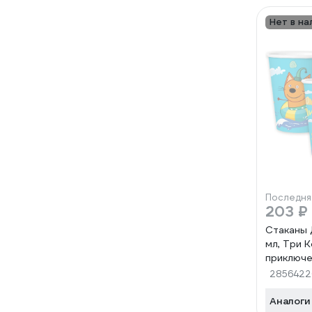
Нет в на
Последня
203 ₽
Стаканы 
мл, Три 
приключе
285642
Аналоги