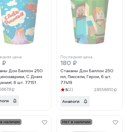
едняя цена
Последняя цена
 ₽
180 ₽
аны Дон Баллон 250
Стаканы Дон Баллон 250
Динозаврики, С Днем
мл, Пиксели, Герои, 6 шт.
ения!, 6 шт. 77151
77419
56678
5
(2)
28558610
логи
Аналоги
 в наличии
Нет в наличии