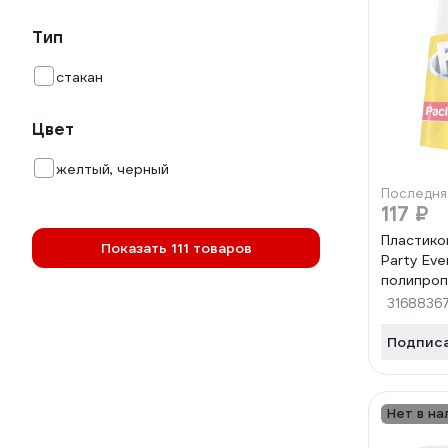
Тип
стакан
Цвет
желтый, черный
Последня
117 ₽
Пластико
Показать 111 товаров
Party Eve
полипроп
мл, 12 ш
3168836
Подпис
Нет в на