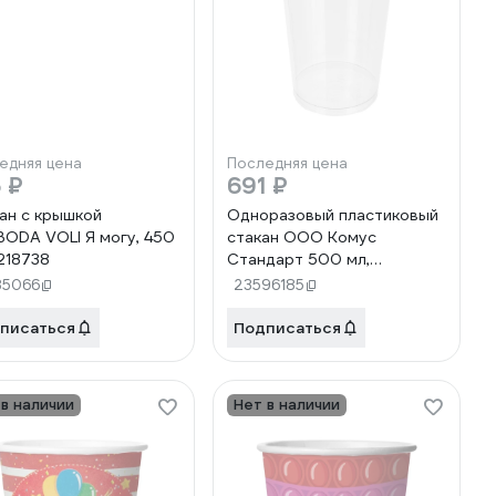
едняя цена
Последняя цена
 ₽
691 ₽
ан с крышкой
Одноразовый пластиковый
ODA VOLI Я могу, 450
стакан ООО Комус
218738
Стандарт 500 мл,
прозрачный, 50 штук, ПЭТ
85066
23596185
645947
писаться
Подписаться
 в наличии
Нет в наличии