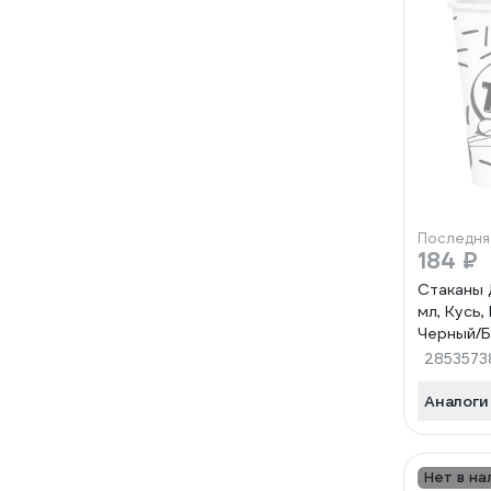
Последня
184 ₽
Стаканы 
мл, Кусь,
Черный/Б
2853573
Аналоги
Нет в на