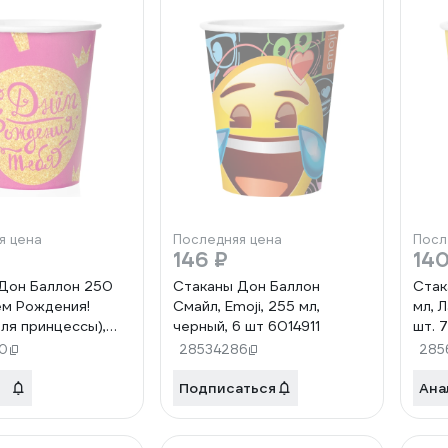
я цена
Последняя цена
Посл
146 ₽
140
Дон Баллон 250
Стаканы Дон Баллон
Стак
ем Рождения!
Смайл, Emoji, 255 мл,
мл, 
для принцессы),
черный, 6 шт 6014911
шт. 
 6 шт. 77290
0
28534286
285
Подписаться
Ана