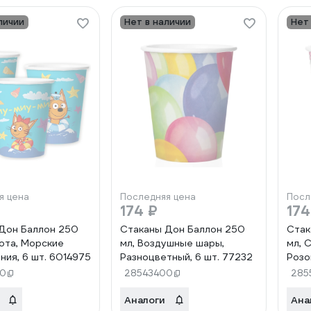
личии
Нет в наличии
Нет
я цена
Последняя цена
Посл
174 ₽
174
Дон Баллон 250
Стаканы Дон Баллон 250
Стак
Кота, Морские
мл, Воздушные шары,
мл, 
ния, 6 шт. 6014975
Разноцветный, 6 шт. 77232
Розо
20
28543400
285
Аналоги
Ана