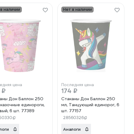
 в наличии
Нет в наличии
едняя цена
Последняя цена
 ₽
174 ₽
аны Дон Баллон 250
Стаканы Дон Баллон 250
Сказочные единороги,
мл, Танцующий единорог, 6
вый, 6 шт. 77389
шт. 77157
50330
28560326
логи
Аналоги