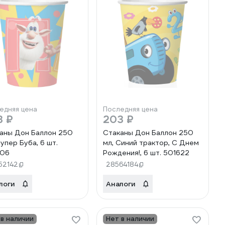
едняя цена
Последняя цена
3 ₽
203 ₽
аны Дон Баллон 250
Стаканы Дон Баллон 250
Супер Буба, 6 шт.
мл, Синий трактор, С Днем
906
Рождения!, 6 шт. 501622
52142
28564184
логи
Аналоги
 в наличии
Нет в наличии