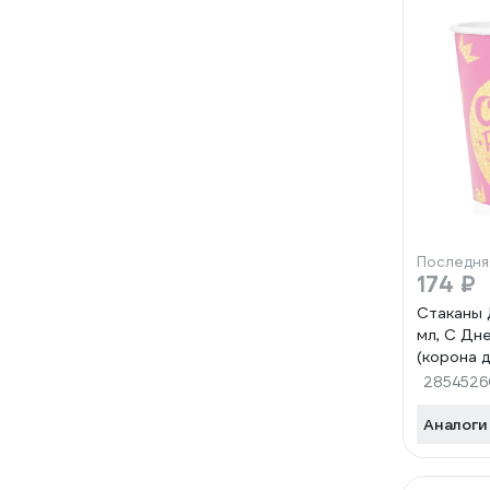
Последня
174 ₽
Стаканы 
мл, С Дн
(корона 
Розовый,
2854526
Аналоги