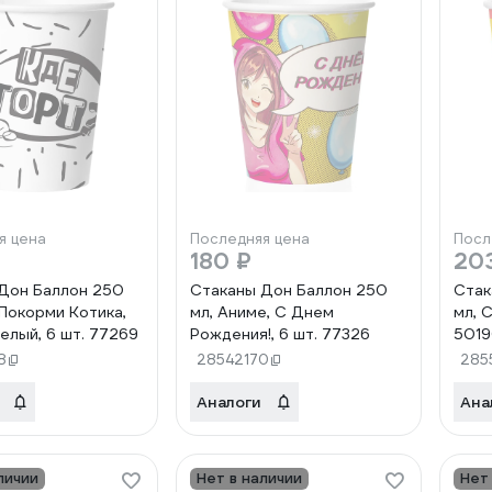
я цена
Последняя цена
Посл
180 ₽
20
Дон Баллон 250
Стаканы Дон Баллон 250
Стак
 Покорми Котика,
мл, Аниме, С Днем
мл, 
елый, 6 шт. 77269
Рождения!, 6 шт. 77326
501
8
28542170
285
Аналоги
Ана
личии
Нет в наличии
Нет