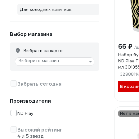
Для холодных напитков
Выбор магазина
66 ₽
/
Выбрать на карте
Набор бу
Выберите магазин
ND Play Т
мл 30135
3298811
Забрать сегодня
В корзи
Производители
ND Play
Нет в на
Высокий рейтинг
4 и 5 звезд