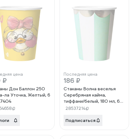
едняя цена
Последняя цена
 ₽
186 ₽
аны Дон Баллон 250
Стаканы Волна веселья
Ла-ла Уточка, Желтый, 6
Серебряная кайма,
77404
тиффани/белый, 180 мл, 6
шт 6224031
64658
28537214
логи
Подписаться