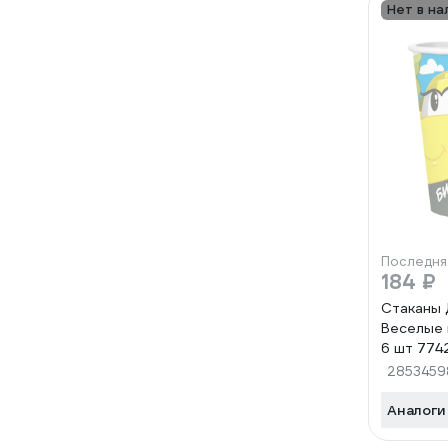
Нет в на
Последня
184 ₽
Стаканы 
Веселые 
6 шт 774
2853459
Аналоги