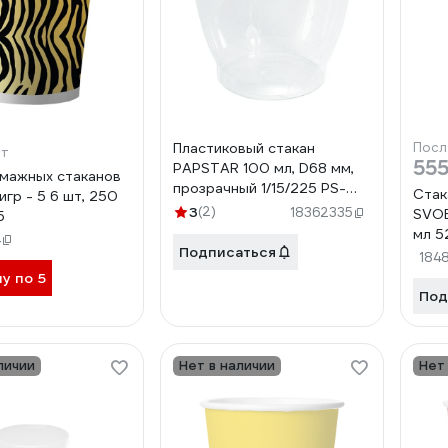
Пластиковый стакан
Посл
шт
555
PAPSTAR 100 мл, D68 мм,
мажных стаканов
прозрачный 1/15/225 PS-
Стак
игр - 5 6 шт, 250
12144
3
(2)
18362335
SVOB
5
мл 5
4
Подписаться
184
ну по 5
Под
личии
Нет в наличии
Нет