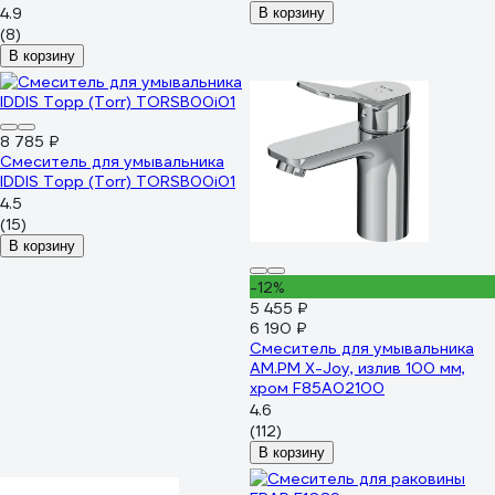
4.9
В корзину
(8)
В корзину
8 785 ₽
Смеситель для умывальника
IDDIS Торр (Torr) TORSB00i01
4.5
(15)
В корзину
-12%
5 455 ₽
6 190 ₽
Смеситель для умывальника
AM.PM X-Joy, излив 100 мм,
хром F85A02100
4.6
(112)
В корзину