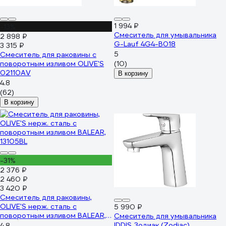
1 994 ₽
-13%
Смеситель для умывальника
2 898 ₽
G-Lauf 4G4-B018
3 315 ₽
5
Смеситель для раковины с
поворотным изливом OLIVE'S
(10)
02110AV
В корзину
4.8
(62)
В корзину
-31%
2 376 ₽
2 460 ₽
3 420 ₽
Смеситель для раковины,
OLIVE'S нерж. сталь с
5 990 ₽
поворотным изливом BALEAR,
Смеситель для умывальника
13105BL
IDDIS Зодиак (Zodiac)
4.8