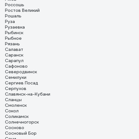
Россошь
Ростов Великий
Рошаль
Руза
Рузаевка
Рыбинск
Рыбное
Рязань
Салават
Саранск
Сарапул
Сафоново
Северодвинск
Семилуки
Сергиев Посад
Серпухов
Славянск-на-Кубани
Сланцы
Смоленск
Сокол
Соликамск
Солнечногорск
Сосново
Сосновый Бор
Сочи