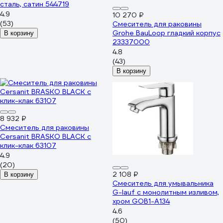
сталь, сатин 544719
4.9
10 270 ₽
(53)
Смеситель для раковины
Grohe BauLoop гладкий корпус
В корзину
23337000
4.8
(43)
В корзину
8 932 ₽
Смеситель для раковины
Cersanit BRASKO BLACK с
клик-клак 63107
4.9
(20)
2 108 ₽
В корзину
Смеситель для умывальника
G-lauf с монолитным изливом,
хром GOB1-A134
4.6
(50)