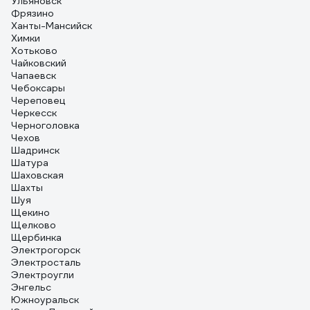
Ульяновск
Фрязино
Ханты-Мансийск
Химки
Хотьково
Чайковский
Чапаевск
Чебоксары
Череповец
Черкесск
Черноголовка
Чехов
Шадринск
Шатура
Шаховская
Шахты
Шуя
Щекино
Щелково
Щербинка
Электрогорск
Электросталь
Электроугли
Энгельс
Южноуральск