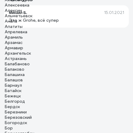
Алексеевка
Алексин
15.01.2021
Михаил Б.
Альметьевск
Это ж Grohe, всё супер
Анапа
Апатиты
Апрелевка
Арамиль
Арзамас
Армавир
Архангельск
Астрахань
Балабаново
Балаково
Балашиха
Балашов
Барнаул
Батайск
Бежецк
Белгород
Бердск
Березники
Березовский
Богородск
Бор