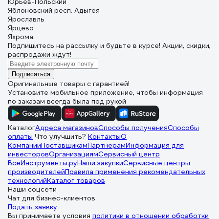
Юрьев-Польский
Яблоновский респ. Адыгея
Ярославль
Ярцево
Яхрома
Подпишитесь
на рассылку
и будьте в курсе! Акции, скидки,
распродажи ждут!
Подписаться
Оригинальные товары с гарантией!
Установите мобильное приложение, чтобы информация
по заказам всегда была под рукой
Каталог
Адреса магазинов
Способы получения
Способы
оплаты
Что улучшить?
Контакты
О
Компании
Поставщикам
Партнерам
Информация для
инвесторов
Организациям
Сервисный центр
ВсеИнструменты.ру
Наши закупки
Сервисные центры
производителей
Правила применения рекомендательных
технологий
Каталог товаров
Наши соцсети
Чат для бизнес-клиентов
Подать заявку
Вы принимаете условия
политики в отношении обработки