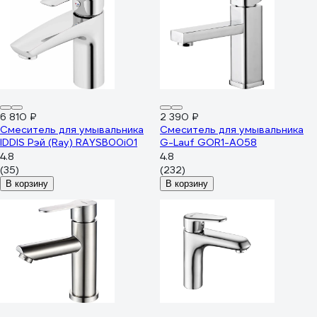
6 810 ₽
2 390 ₽
Смеситель для умывальника
Смеситель для умывальника
IDDIS Рэй (Ray) RAYSB00i01
G-Lauf GOR1-A058
4.8
4.8
(35)
(232)
В корзину
В корзину