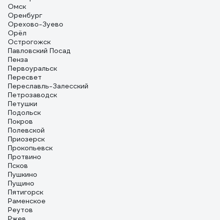
Омск
Оренбург
Орехово-Зуево
Орёл
Острогожск
Павловский Посад
Пенза
Первоуральск
Пересвет
Переславль-Залесский
Петрозаводск
Петушки
Подольск
Покров
Полевской
Приозерск
Прокопьевск
Протвино
Псков
Пушкино
Пущино
Пятигорск
Раменское
Реутов
Ржев