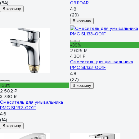
(54)
09110AR
4.8
В корзину
(29)
В корзину
-39%
2 625 ₽
4 301 ₽
Смеситель для умывальника
РМС SL133-001F
4.8
(27)
-33%
В корзину
2 502 ₽
3 730 ₽
Смеситель для умывальника
РМС SL132-001F
4.6
(14)
В корзину