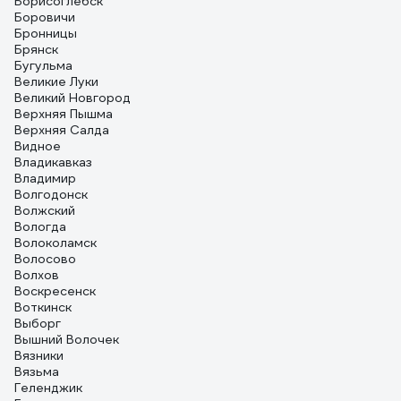
Борисоглебск
Боровичи
Бронницы
Брянск
Бугульма
Великие Луки
Великий Новгород
Верхняя Пышма
Верхняя Салда
Видное
Владикавказ
Владимир
Волгодонск
Волжский
Вологда
Волоколамск
Волосово
Волхов
Воскресенск
Воткинск
Выборг
Вышний Волочек
Вязники
Вязьма
Геленджик