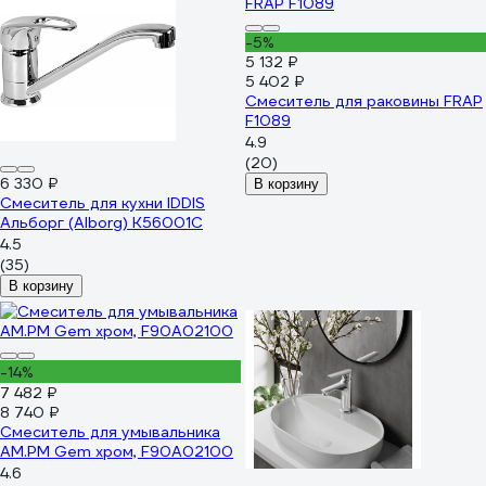
-5%
5 132 ₽
5 402 ₽
Смеситель для раковины FRAP
F1089
4.9
(20)
6 330 ₽
В корзину
Смеситель для кухни IDDIS
Альборг (Alborg) K56001C
4.5
(35)
В корзину
-14%
7 482 ₽
8 740 ₽
Смеситель для умывальника
AM.PM Gem хром, F90A02100
4.6