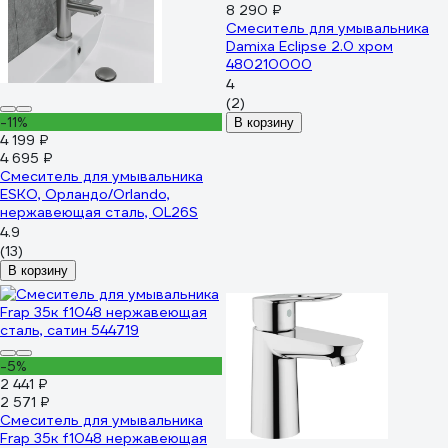
8 290 ₽
Смеситель для умывальника
Damixa Eclipse 2.0 хром
480210000
4
(2)
-11%
В корзину
4 199 ₽
4 695 ₽
Смеситель для умывальника
ESKO, Орландо/Orlando,
нержавеющая сталь, OL26S
4.9
(13)
В корзину
-5%
2 441 ₽
2 571 ₽
Смеситель для умывальника
Frap 35к f1048 нержавеющая