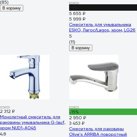
(85)
-6%
В корзину
5 655 ₽
5 999 ₽
Смеситель для умывальника
ESKO, Лагос/Lagos, хром, LG26
5
(11)
В корзину
2 312 ₽
-15%
Монолитный смеситель для
2 950 ₽
раковины умывальника G-lauf,
3 453 ₽
хром NUD1-A045
Смеситель для раковины
4.8
Olive's ARRIBA поворотный