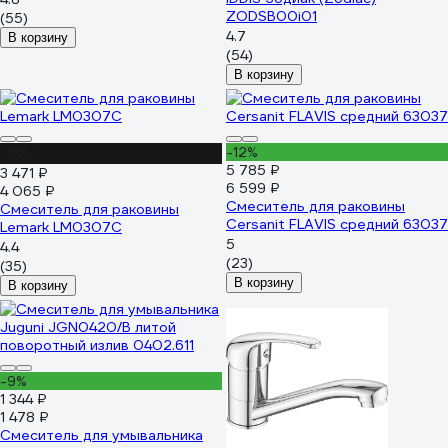
ZODSB00i01
(55)
4.7
В корзину
(54)
В корзину
-12%
-15%
5 785 ₽
3 471 ₽
6 599 ₽
4 065 ₽
Смеситель для раковины
Смеситель для раковины
Cersanit FLAVIS средний 63037
Lemark LM0307C
5
4.4
(23)
(35)
В корзину
В корзину
-9%
1 344 ₽
1 478 ₽
Смеситель для умывальника