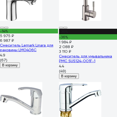
-14%
-36%
5 975 ₽
-36%
6 987 ₽
1 984 ₽
Смеситель Lemark Linara для
2 088 ₽
раковины LM0406C
3 110 ₽
4.9
Смеситель для умывальника
(67)
РМС SUS124-001F-1
В корзину
4.4
(49)
В корзину