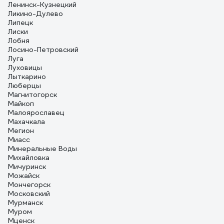
Ленинск-Кузнецкий
Ликино-Дулево
Липецк
Лиски
Лобня
Лосино-Петровский
Луга
Луховицы
Лыткарино
Люберцы
Магнитогорск
Майкоп
Малоярославец
Махачкала
Мегион
Миасс
Минеральные Воды
Михайловка
Мичуринск
Можайск
Мончегорск
Московский
Мурманск
Муром
Мценск