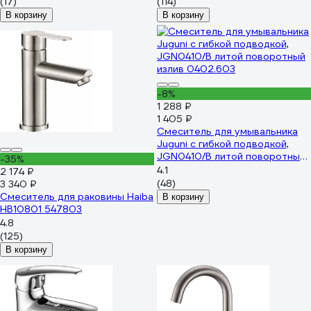
(17)
(114)
В корзину
В корзину
-8%
1 288 ₽
1 405 ₽
Смеситель для умывальника
Juguni с гибкой подводкой,
JGN0410/В литой поворотный
-35%
излив 0402.603
4.1
2 174 ₽
(48)
3 340 ₽
Смеситель для раковины Haiba
В корзину
HB10801 547803
4.8
(125)
В корзину