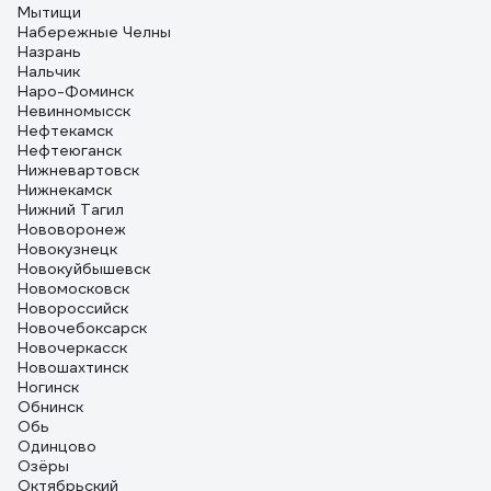
Мытищи
Набережные Челны
Назрань
Нальчик
Наро-Фоминск
Невинномысск
Нефтекамск
Нефтеюганск
Нижневартовск
Нижнекамск
Нижний Тагил
Нововоронеж
Новокузнецк
Новокуйбышевск
Новомосковск
Новороссийск
Новочебоксарск
Новочеркасск
Новошахтинск
Ногинск
Обнинск
Обь
Одинцово
Озёры
Октябрьский