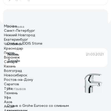
Москва
34 отзыва
Санкт-Петербург
Нижний Новгород
Екатеринбург
Отзыв о IDDIS Stone
Челябинск
Краснодар
Пермь
21.03.2021
Любовь
Воронеж
Дизайн
Самара
Казань
Волгоград
Новосибирск
Ростов-на-Дону
Саратов
Тула
18 отзывов
Тюмень
Уфа
Азов
Отзыв о Grohe Euroeco со сливным
Аксай
гарнитуром
Александров