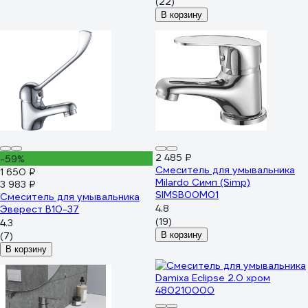
(22)
В корзину
2 485 ₽
-59%
Смеситель для умывальника
1 650 ₽
Milardo Симп (Simp)
3 983 ₽
SIMSB00M01
Смеситель для умывальника
4.8
Эверест B10-37
(19)
4.3
(7)
В корзину
В корзину