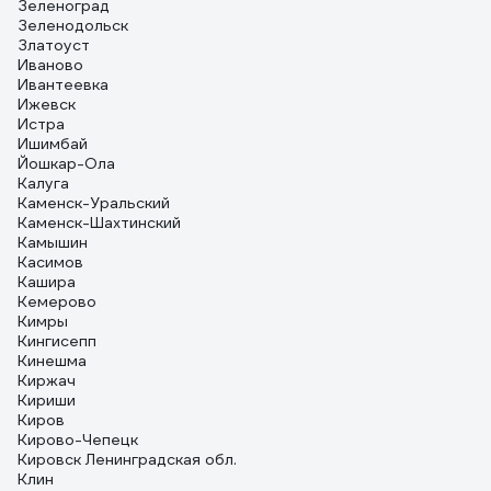
Зеленоград
Зеленодольск
Златоуст
Иваново
Ивантеевка
Ижевск
Истра
Ишимбай
Йошкар-Ола
Калуга
Каменск-Уральский
Каменск-Шахтинский
Камышин
Касимов
Кашира
Кемерово
Кимры
Кингисепп
Кинешма
Киржач
Кириши
Киров
Кирово-Чепецк
Кировск Ленинградская обл.
Клин