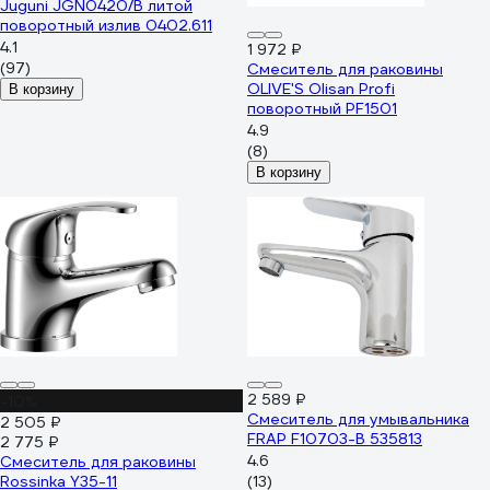
Juguni JGN0420/В литой
поворотный излив 0402.611
4.1
1 972 ₽
(97)
Смеситель для раковины
OLIVE'S Olisan Profi
В корзину
поворотный PF1501
4.9
(8)
В корзину
2 589 ₽
-10%
Смеситель для умывальника
2 505 ₽
FRAP F10703-B 535813
2 775 ₽
4.6
Смеситель для раковины
Rossinka Y35-11
(13)