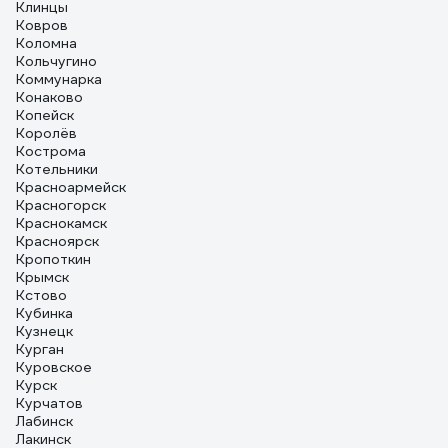
Клинцы
Ковров
Коломна
Кольчугино
Коммунарка
Конаково
Копейск
Королёв
Кострома
Котельники
Красноармейск
Красногорск
Краснокамск
Красноярск
Кропоткин
Крымск
Кстово
Кубинка
Кузнецк
Курган
Куровское
Курск
Курчатов
Лабинск
Лакинск