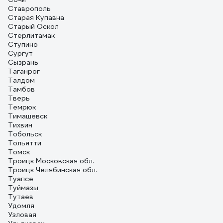
Ставрополь
Старая Купавна
Старый Оскол
Стерлитамак
Ступино
Сургут
Сызрань
Таганрог
Талдом
Тамбов
Тверь
Темрюк
Тимашевск
Тихвин
Тобольск
Тольятти
Томск
Троицк Московская обл.
Троицк Челябинская обл.
Туапсе
Туймазы
Тутаев
Удомля
Узловая