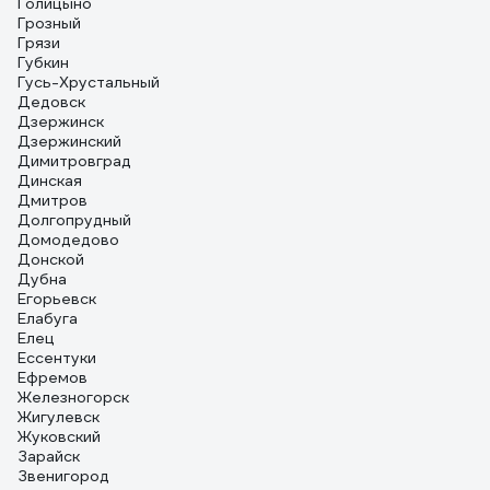
Голицыно
Грозный
Грязи
Губкин
Гусь-Хрустальный
Дедовск
Дзержинск
Дзержинский
Димитровград
Динская
Дмитров
Долгопрудный
Домодедово
Донской
Дубна
Егорьевск
Елабуга
Елец
Ессентуки
Ефремов
Железногорск
Жигулевск
Жуковский
Зарайск
Звенигород