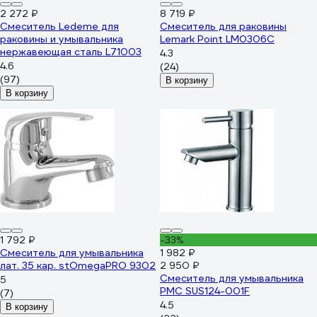
2 272 ₽
8 719 ₽
Смеситель Ledeme для
Смеситель для раковины
раковины и умывальника
Lemark Point LM0306C
нержавеющая сталь L71003
4.3
4.6
(24)
(97)
В корзину
В корзину
1 792 ₽
-33%
Смеситель для умывальника
1 982 ₽
лат. 35 кар. stOmegaPRO 9302
2 950 ₽
Смеситель для умывальника
5
РМС SUS124-001F
(7)
4.5
В корзину