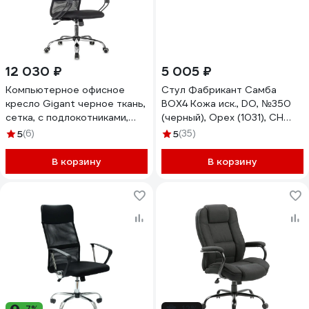
12 030 ₽
5 005 ₽
Компьютерное офисное
Стул Фабрикант Самба
кресло Gigant черное ткань,
BOX4 Кожа иск., DO, №350
сетка, с подлокотниками,
(черный), Орех (1031), CH
хром, 120 кг GCH-12
4610018464693
5
(6)
5
(35)
В корзину
В корзину
-7%
-12%