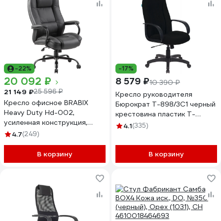
-22%
-17%
20 092 ₽
8 579 ₽
10 390 ₽
21 149 ₽
25 596 ₽
Кресло руководителя
Кресло офисное BRABIX
Бюрократ T-898/3C1 черный
Heavy Duty Hd-002,
крестовина пластик T-
усиленная конструкция,
898/3C11BL
4.1
(335)
Нагрузка 200 кг экокожа
4.7
(249)
531829
В корзину
В корзину