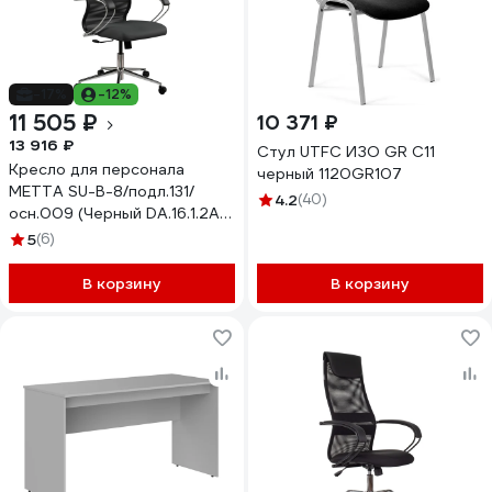
-17%
-12%
11 505 ₽
10 371 ₽
13 916 ₽
Стул UTFC ИЗО GR С11
Кресло для персонала
черный 1120GR107
МЕТТА SU-B-8/подл.131/
4.2
(40)
осн.009 (Черный DA.16.1.2A2)
zDA.16.1.2A2
5
(6)
В корзину
В корзину