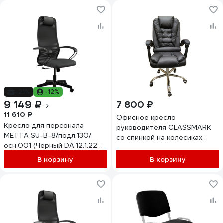
-21%
-12%
9 149 ₽
7 800 ₽
11 610 ₽
Офисное кресло
Кресло для персонала
руководителя CLASSMARK
МЕТТА SU-B-8/подл.130/
со спинкой на колесиках
осн.001 (Черный DA.12.1.222)
1936192
zDA.12.1.222
В корзину
В корзину