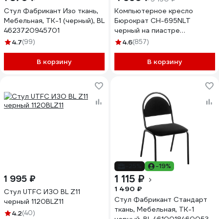
Стул Фабрикант Изо ткань,
Компьютерное кресло
Мебельная, ТК-1 (черный), BL
Бюрократ CH-695NLT
4623720945701
черный на пиастре
крестовина пластик CH-
4.7
(99)
4.6
(857)
695NLT/BLACK
В корзину
В корзину
-25%
-19%
1 115 ₽
1 995 ₽
1 490 ₽
Стул UTFC ИЗО BL Z11
Стул Фабрикант Стандарт
черный 1120BLZ11
ткань, Мебельная, ТК-1
4.2
(40)