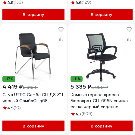
530867
Pilot Ex-610 Ch premium,
4.8
(138)
4.6
(129)
хром, ткань-сетка 532417
В корзину
В корзину
-17%
-11%
4 419 ₽
5 335 ₽
5 316 ₽
5 990 ₽
Стул UTFC Самба CH Д8 Z11
Компьютерное кресло
черный СамбаСНд68
Бюрократ CH-695N спинка
сетка черный сиденье
4.5
(10)
черный CH-695N/BLACK
4.7
(609)
В корзину
В корзину