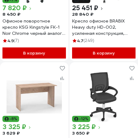
7 820 ₽
25 451 ₽
8 450 ₽
28 840 ₽
Офисное поворотное
Кресло офисное BRABIX
кресло KSG Kingstyle FK-1
Heavy duty HD-002,
Noir Chrome черный аналог
усиленная конструкция,
Ultra, Fir, Монте KSG-
нагрузка до 200 кг, ткань
4.9
(7)
4.7
(249)
0001178
531830
В корзину
В корзину
-8%
-12%
3 325 ₽
3 225 ₽
3 629 ₽
3 650 ₽