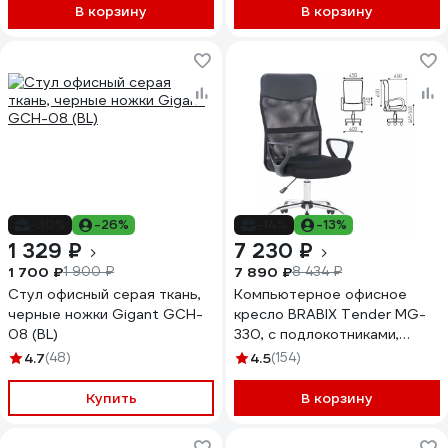
В корзину
В корзину
-30%
-26%
-14%
-13%
1 329 ₽
7 230 ₽
1 700 ₽
7 890 ₽
1 900 ₽
8 434 ₽
Стул офисный серая ткань,
Компьютерное офисное
черные ножки Gigant GCH-
кресло BRABIX Tender MG-
08 (BL)
330, с подлокотниками,
хром, сетка 531845
4.7
(48)
4.5
(154)
Купить
В корзину