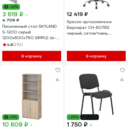
-23%
3 619 ₽
12 419 ₽
4 709 ₽
Кресло эргономичное
Письменный стол SKYLAND
Бюрократ CH-607BS
S-1200 серый
черный, сетка/ткань,
1200x600x760 SIMPLE sk-
крестовина металл, хром
01186763
4.8
(292)
2079439
В корзину
В корзину
-13%
-29%
-40%
10 609 ₽
1 750 ₽