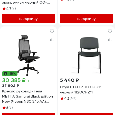
экопремиум черный 00-
07158667
4.7
(7)
В корзину
В корзину
-19%
30 385 ₽
5 440 ₽
37 602 ₽
Стул UTFC ИЗО СН Z11
Кресло руководителя
черный 1120CHZ11
МЕТТА Samurai Black Edition
4.2
(40)
New (Черный 30.3.15.AA)
z30.3.15.AA
5
(3)