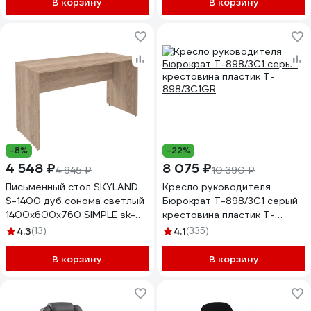
В корзину
В корзину
-8%
-22%
4 548 ₽
8 075 ₽
4 945 ₽
10 390 ₽
Письменный стол SKYLAND
Кресло руководителя
S-1400 дуб сонома светлый
Бюрократ T-898/3C1 серый
1400x600x760 SIMPLE sk-
крестовина пластик T-
01233970
898/3C1GR
4.3
(13)
4.1
(335)
В корзину
В корзину