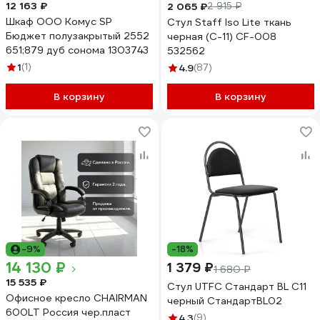
12 163 ₽
2 065 ₽
2 915 ₽
Шкаф ООО Комус SP
Стул Staff Iso Lite ткань
Бюджет полузакрытый 2552
черная (С-11) CF-008
651;879 дуб сонома 1303743
532562
1
(1)
4.9
(87)
В корзину
В корзину
-9%
-18%
14 130 ₽
1 379 ₽
1 680 ₽
15 535 ₽
Стул UTFC Стандарт BL С11
Офисное кресло CHAIRMAN
черный СтандартBL02
600LT Россия чер.пласт
4.3
(9)