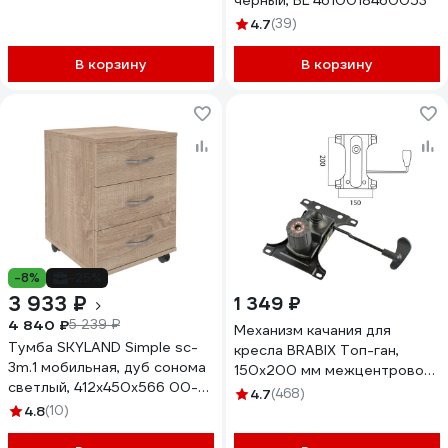
черный, BL 4610018460053
4.7
(39)
В корзину
В корзину
-8%
-25%
3 933 ₽
1 349 ₽
4 840 ₽
5 239 ₽
Механизм качания для
Тумба SKYLAND Simple sc-
кресла BRABIX Топ-ган,
3m.1 мобильная, дуб сонома
150х200 мм межцентровое
светлый, 412x450x566 00-
расстояние крепежа
4.7
(468)
07101386
532007
4.8
(10)