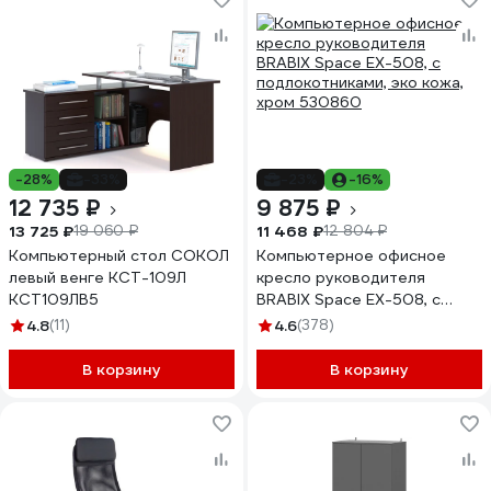
-28%
-33%
-23%
-16%
12 735 ₽
9 875 ₽
13 725 ₽
11 468 ₽
19 060 ₽
12 804 ₽
Компьютерный стол СОКОЛ
Компьютерное офисное
левый венге КСТ-109Л
кресло руководителя
КСТ109ЛВ5
BRABIX Space EX-508, с
подлокотниками, эко кожа,
4.8
(11)
4.6
(378)
хром 530860
В корзину
В корзину