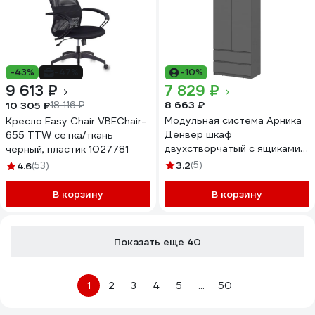
-43%
-47%
-10%
9 613 ₽
7 829 ₽
8 663 ₽
10 305 ₽
18 116 ₽
Модульная система Арника
Кресло Easy Chair VBEChair-
Денвер шкаф
655 TTW сетка/ткань
двухстворчатый с ящиками
черный, пластик 1027781
00-00144779
3.2
(5)
4.6
(53)
В корзину
В корзину
Показать еще 40
1
2
3
4
5
...
50