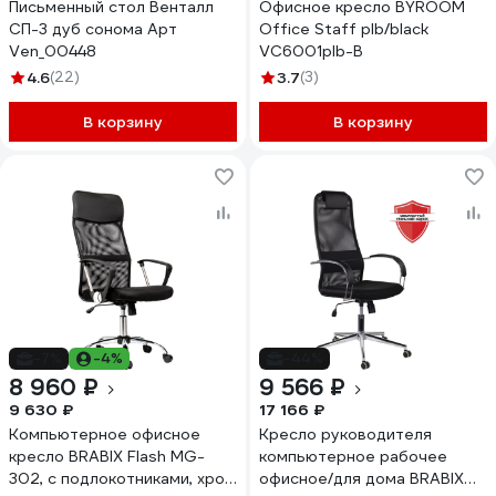
Письменный стол Венталл
Офисное кресло BYROOM
СП-3 дуб сонома Арт
Office Staff plb/black
Ven_00448
VC6001plb-B
4.6
(22)
3.7
(3)
В корзину
В корзину
-7%
-4%
-44%
8 960 ₽
9 566 ₽
9 630 ₽
17 166 ₽
Компьютерное офисное
Кресло руководителя
кресло BRABIX Flash MG-
компьютерное рабочее
302, с подлокотниками, хром
офисное/для дома BRABIX