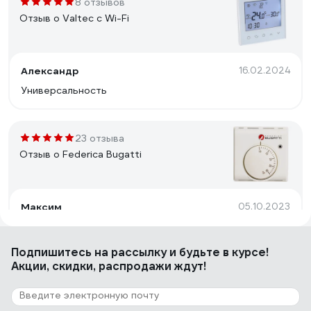
8 отзывов
Отзыв о Valtec с Wi-Fi
Александр
16.02.2024
Универсальность
23 отзыва
Отзыв о Federica Bugatti
Максим
05.10.2023
Отличный термостат. Купил для газового котла baxi
24. Подключил быстро и всё работает. Котел теперь
Подпишитесь
на рассылку
и будьте в курсе!
зависит от температуры воздуха в помещении, а не
Акции, скидки, распродажи ждут!
от теплоносителя. Следовательно включается реже.
16 отзывов