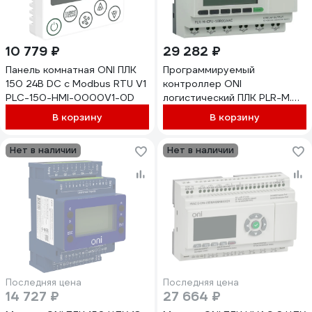
10 779 ₽
29 282 ₽
Панель комнатная ONI ПЛК
Программируемый
150 24В DC с Modbus RTU V1
контроллер ONI
PLC-150-HMI-0000V1-0D
логистический ПЛК PLR-M.
CPU DI12/DO06 220В AC
В корзину
В корзину
PLR-M-CPU-18R00AAC
Нет в наличии
Нет в наличии
Последняя цена
Последняя цена
14 727 ₽
27 664 ₽