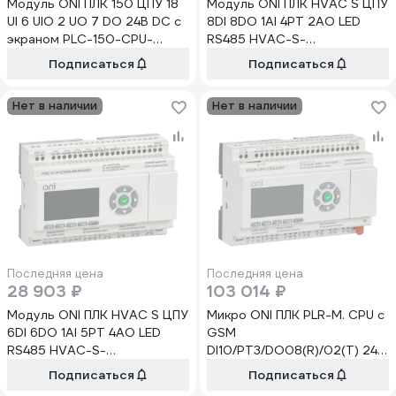
Модуль ONI ПЛК 150 ЦПУ 18
Модуль ONI ПЛК HVAC S ЦПУ
UI 6 UIO 2 UO 7 DO 24В DC с
8DI 8DO 1AI 4PT 2AO LED
экраном PLC-150-CPU-
RS485 HVAC-S-
18U15U-1D
CPU23DRA48NNN00024
Подписаться
Подписаться
Нет в наличии
Нет в наличии
Последняя цена
Последняя цена
28 903 ₽
103 014 ₽
Модуль ONI ПЛК HVAC S ЦПУ
Микро ONI ПЛК PLR-M. CPU с
6DI 6DO 1AI 5PT 4AO LED
GSM
RS485 HVAC-S-
DI10/PT3/DO08(R)/02(T) 24В
CPU22DRA48NNN00024
DC PLR-M-CPU-23UGSMDC
Подписаться
Подписаться