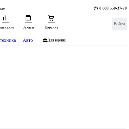
8 800 550-37-70
рам
Войти
равнение
Заказы
Корзина
техника
Авто
Для юрлиц