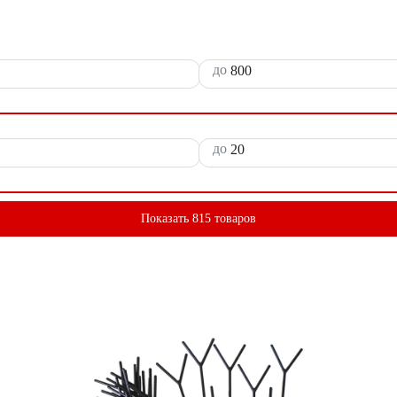
до
до
Показать 815 товаров