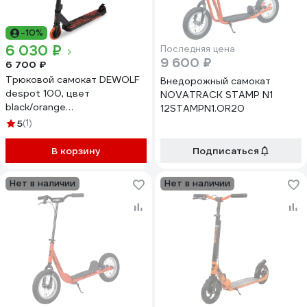
-10%
6 030 ₽
Последняя цена
9 600 ₽
6 700 ₽
Трюковой самокат DEWOLF
Внедорожный самокат
despot 100, цвет
NOVATRACK STAMP N1
black/orange
12STAMPN1.OR20
DWST25100100O
5
(1)
В корзину
Подписаться
Нет в наличии
Нет в наличии