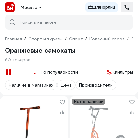
Москва
Для юрлиц
Поиск в каталоге
Главная
/
Спорт и туризм
/
Спорт
/
Колесный спорт
/
Са
Оранжевые самокаты
60 товаров
По популярности
Фильтры
Наличие в магазинах
Цена
Производители
Нет в наличии