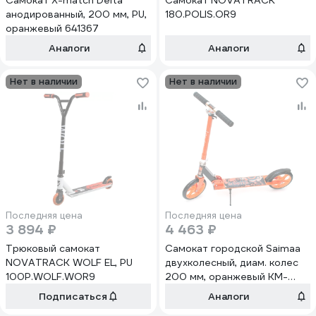
Самокат X-match Delta
Самокат NOVATRACK
анодированный, 200 мм, PU,
180.POLIS.OR9
оранжевый 641367
Аналоги
Аналоги
Нет в наличии
Нет в наличии
Последняя цена
Последняя цена
3 894 ₽
4 463 ₽
Трюковый самокат
Самокат городской Saimaa
NOVATRACK WOLF EL, PU
двухколесный, диам. колес
100P.WOLF.WOR9
200 мм, оранжевый KM-
897/SK-01(оранжевый)
Подписаться
Аналоги