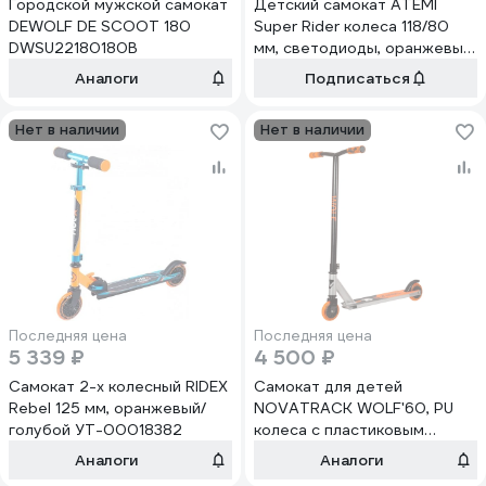
Городской мужской самокат
Детский самокат ATEMI
DEWOLF DE SCOOT 180
Super Rider колеса 118/80
DWSU22180180B
мм, светодиоды, оранжевый
AKC02A 00-00006918
Аналоги
Подписаться
Нет в наличии
Нет в наличии
Последняя цена
Последняя цена
5 339 ₽
4 500 ₽
Самокат 2-х колесный RIDEX
Самокат для детей
Rebel 125 мм, оранжевый/
NOVATRACK WOLF'60, PU
голубой УТ-00018382
колеса с пластиковым
ободом 100P.WOLF.BGR22
Аналоги
Аналоги