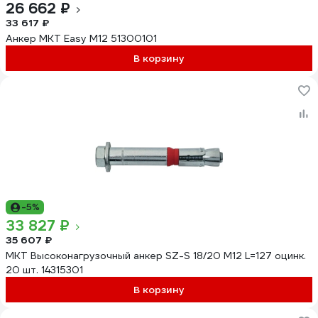
26 662 ₽
33 617 ₽
Aнкер MKT Easy M12 51300101
В корзину
-5%
33 827 ₽
35 607 ₽
MKT Высоконагрузочный анкер SZ-S 18/20 М12 L=127 оцинк.
20 шт. 14315301
В корзину