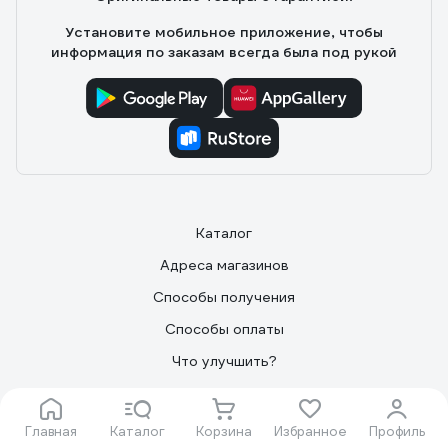
Установите мобильное приложение, чтобы
информация по заказам всегда была под рукой
Каталог
Адреса магазинов
Способы получения
Способы оплаты
Что улучшить?
Контакты
О Компании
Главная
Каталог
Корзина
Избранное
Профиль