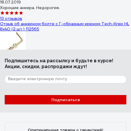
18.07.2019
Хорошие анкера. Недорогие.
13 отзывов
Отзыв об анкерном болте с Г-образным крюком Tech-Krep HL
8x40 (2 шт.) 112565
Семикин Константин Владимирович
Подпишитесь
на рассылку
и будьте в курсе!
31.08.2020
Акции, скидки, распродажи ждут!
резьба м6 отв установочное д8мм
10 отзывов
Отзыв о вкручиваемом анкере-клине Soundguard 6х65 50 шт.
уп. 611288
Подписаться
Подберезный М.
04.06.2022
Держит намертво!
Оригинальные товары с гарантией!