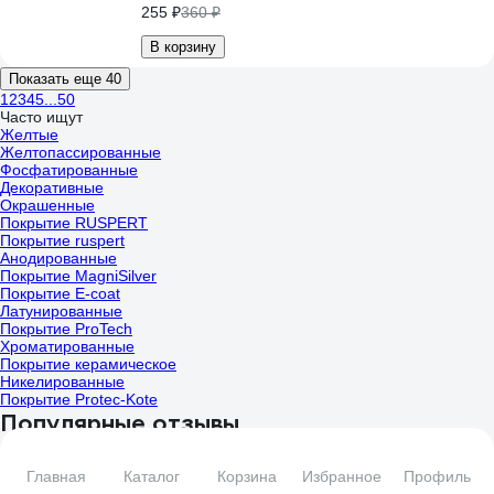
255 ₽
360 ₽
В корзину
Показать еще 40
1
2
3
4
5
...
50
Часто ищут
Желтые
Желтопассированные
Фосфатированные
Декоративные
Окрашенные
Покрытие RUSPERT
Покрытие ruspert
Анодированные
Покрытие MagniSilver
Покрытие E-coat
Латунированные
Покрытие ProTech
Хроматированные
Покрытие керамическое
Никелированные
Покрытие Protec-Kote
Популярные отзывы
Главная
Каталог
Корзина
Избранное
Профиль