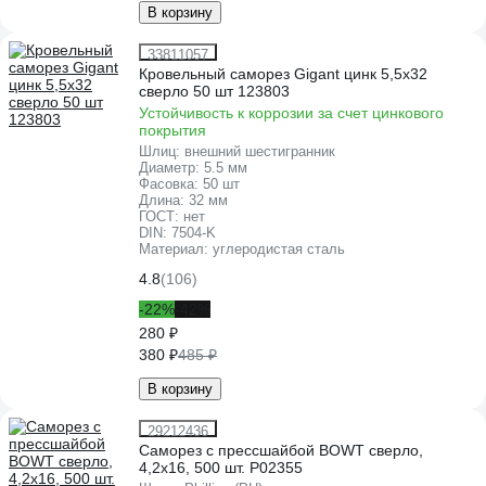
В корзину
33811057
Кровельный саморез Gigant цинк 5,5x32
сверло 50 шт 123803
Устойчивость к коррозии за счет цинкового
покрытия
Шлиц:
внешний шестигранник
Диаметр:
5.5 мм
Фасовка:
50 шт
Длина:
32 мм
ГОСТ:
нет
DIN:
7504-K
Материал:
углеродистая сталь
4.8
(106)
-22%
-42%
280 ₽
380 ₽
485 ₽
В корзину
29212436
Саморез с прессшайбой BOWT сверло,
4,2x16, 500 шт. P02355