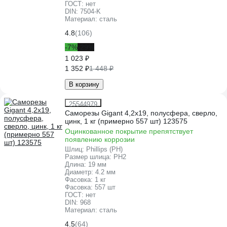
ГОСТ:
нет
DIN:
7504-K
Материал:
сталь
4.8
(106)
-7%
-29%
1 023 ₽
1 352 ₽
1 448 ₽
В корзину
25544979
Саморезы Gigant 4,2x19, полусфера, сверло,
цинк, 1 кг (примерно 557 шт) 123575
Оцинкованное покрытие препятствует
появлению коррозии
Шлиц:
Phillips (PH)
Размер шлица:
PH2
Длина:
19 мм
Диаметр:
4.2 мм
Фасовка:
1 кг
Фасовка:
557 шт
ГОСТ:
нет
DIN:
968
Материал:
сталь
4.5
(64)