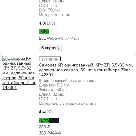
Длина:
50 мм
ГОСТ:
нет
DIN:
7504-K
Материал:
сталь
4.8
(106)
-36%
551 ₽
856 ₽
3.67 ₽/шт
В корзину
17196145
Саморез КР, оцинкованный, КРс ZP, 5,5х32 мм,
удлиненное сверло, 50 шт. в контейнере Zitar
142301
Шлиц:
внешний шестигранник
Диаметр:
5.5 мм
Фасовка:
50 шт
Длина:
32 мм
ГОСТ:
нет
Материал:
углеродистая сталь
4.4
(20)
-17%
-39%
280 ₽
380 ₽
460 ₽