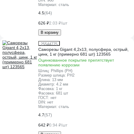
DIN:
968
Материал:
сталь
4.5
(64)
626 ₽
2.03 ₽/шт
В корзину
25544775
Саморезы Gigant 4,2x13, полусфера, острый,
цинк, 1 кг (примерно 681 шт) 123565
Оцинкованное покрытие препятствует
появлению коррозии
Шлиц:
Phillips (PH)
Размер шлица:
PH2
Длина:
13 мм
Диаметр:
4.2 мм
Фасовка:
1 кг
Фасовка:
681 шт
ГОСТ:
нет
DIN:
нет
Материал:
сталь
4.7
(57)
642 ₽
0.94 ₽/шт