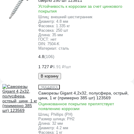
сверло 250 шт 123811
Устойчивость к коррозии за счет цинкового
покрытия
Шлиц:
внешний шестигранник
Диаметр:
4.8 мм
Фасовка:
1.335 кг
Фасовка:
250 шт
Длина:
35 мм
ГОСТ:
нет
DIN:
7504-K
Материал:
сталь
4.8
(106)
1 727 ₽
6.91 ₽/шт
В корзину
25544553
Саморезы Gigant 4,2x32, полусфера, острый,
цинк, 1 кг (примерно 385 шт) 123569
Оцинкованное покрытие препятствует
появлению коррозии
Шлиц:
Phillips (PH)
Размер шлица:
PH2
Длина:
32 мм
Диаметр:
4.2 мм
Фасовка:
1 кг