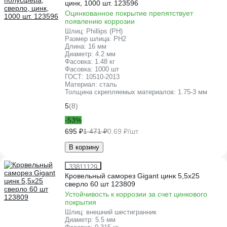
цинк, 1000 шт. 123596
Оцинкованное покрытие препятствует
появлению коррозии
Шлиц:
Phillips (PH)
Размер шлица:
PH2
Длина:
16 мм
Диаметр:
4.2 мм
Фасовка:
1.48 кг
Фасовка:
1000 шт
ГОСТ:
10510-2013
Материал:
сталь
Толщина скрепляемых материалов:
1.75-3 мм
5
(8)
-53%
695 ₽
1 471 ₽
0.69 ₽/шт
В корзину
33811129
Кровельный саморез Gigant цинк 5,5x25
сверло 60 шт 123809
Устойчивость к коррозии за счет цинкового
покрытия
Шлиц:
внешний шестигранник
Диаметр:
5.5 мм