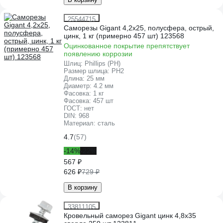
25544715
Саморезы Gigant 4,2x25, полусфера, острый,
цинк, 1 кг (примерно 457 шт) 123568
Оцинкованное покрытие препятствует
появлению коррозии
Шлиц:
Phillips (PH)
Размер шлица:
PH2
Длина:
25 мм
Диаметр:
4.2 мм
Фасовка:
1 кг
Фасовка:
457 шт
ГОСТ:
нет
DIN:
968
Материал:
сталь
4.7
(57)
-14%
-22%
567 ₽
626 ₽
729 ₽
В корзину
33811105
Кровельный саморез Gigant цинк 4,8x35