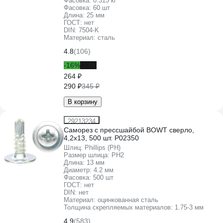
Фасовка:
0.315 кг
Фасовка:
60 шт
Длина:
25 мм
ГОСТ:
нет
DIN:
7504-K
Материал:
сталь
4.8
(106)
-16%
-23%
264 ₽
290 ₽
345 ₽
В корзину
29213234
Саморез с прессшайбой BOWT сверло,
4,2x13, 500 шт. P02350
Шлиц:
Phillips (PH)
Размер шлица:
PH2
Длина:
13 мм
Диаметр:
4.2 мм
Фасовка:
500 шт
ГОСТ:
нет
DIN:
нет
Материал:
оцинкованная сталь
Толщина скрепляемых материалов:
1.75-3 мм
4.9
(583)