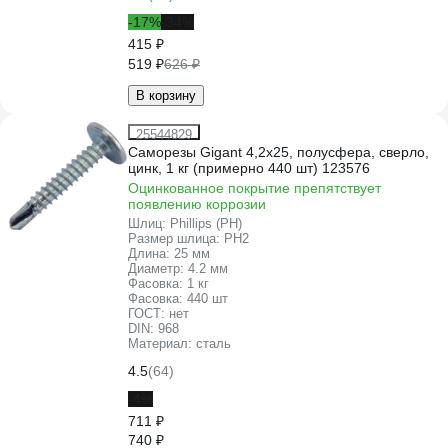
-17%
-34%
415 ₽
519 ₽
626 ₽
В корзину
25544829
Саморезы Gigant 4,2x25, полусфера, сверло,
цинк, 1 кг (примерно 440 шт) 123576
Оцинкованное покрытие препятствует
появлению коррозии
Шлиц:
Phillips (PH)
Размер шлица:
PH2
Длина:
25 мм
Диаметр:
4.2 мм
Фасовка:
1 кг
Фасовка:
440 шт
ГОСТ:
нет
DIN:
968
Материал:
сталь
4.5
(64)
-4%
711 ₽
740 ₽