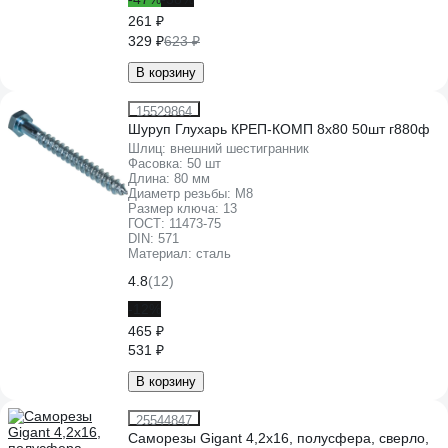
261 ₽
329 ₽
623 ₽
В корзину
15529864
Шуруп Глухарь КРЕП-КОМП 8х80 50шт г880ф
Шлиц:
внешний шестигранник
Фасовка:
50 шт
Длина:
80 мм
Диаметр резьбы:
М8
Размер ключа:
13
ГОСТ:
11473-75
DIN:
571
Материал:
сталь
4.8
(12)
-12%
465 ₽
531 ₽
В корзину
25544847
Саморезы Gigant 4,2x16, полусфера, сверло,