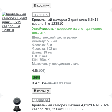
В корзину
33811135
Кровельный саморез Gigant цинк 5,5x19
сверло 5 кг 123810
Устойчивость к коррозии за счет цинкового
покрытия
Шлиц:
внешний шестигранник
Диаметр:
5.5 мм
Фасовка:
5 кг
Фасовка:
892 шт
Длина:
19 мм
ГОСТ:
нет
DIN:
7504-K
Материал:
углеродистая сталь
4.8
(106)
-26%
3 471 ₽
4 701 ₽
3.89 ₽/шт
В корзину
15559626
Кровельный саморез Daxmer 4,8x29 RAL 7024
сверло №1, 250шт 00000305625