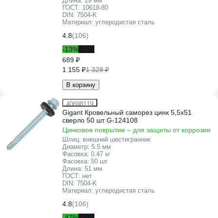
Длина:
29 мм
ГОСТ:
10618-80
DIN:
7504-K
Материал:
углеродистая сталь
4.8
(106)
-13%
-48%
689 ₽
1 155 ₽
1 329 ₽
В корзину
40698119
Gigant Кровельный саморез цинк 5,5х51
сверло 50 шт G-124108
Цинковое покрытие – для защиты от коррозии
Шлиц:
внешний шестигранник
Диаметр:
5.5 мм
Фасовка:
0.47 кг
Фасовка:
50 шт
Длина:
51 мм
ГОСТ:
нет
DIN:
7504-K
Материал:
углеродистая сталь
4.8
(106)
-47%
-58%