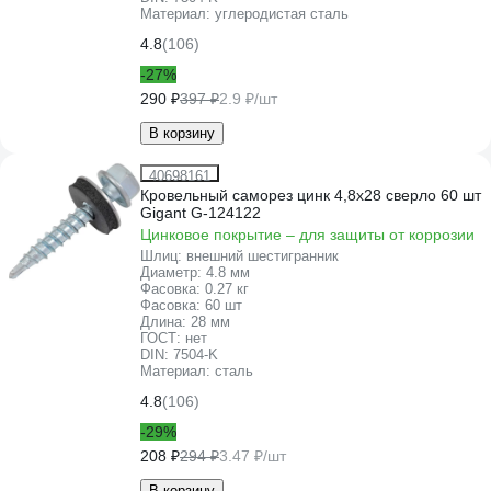
Материал:
углеродистая сталь
4.8
(106)
-27%
290 ₽
397 ₽
2.9 ₽/шт
В корзину
40698161
Кровельный саморез цинк 4,8x28 сверло 60 шт
Gigant G-124122
Цинковое покрытие – для защиты от коррозии
Шлиц:
внешний шестигранник
Диаметр:
4.8 мм
Фасовка:
0.27 кг
Фасовка:
60 шт
Длина:
28 мм
ГОСТ:
нет
DIN:
7504-K
Материал:
сталь
4.8
(106)
-29%
208 ₽
294 ₽
3.47 ₽/шт
В корзину