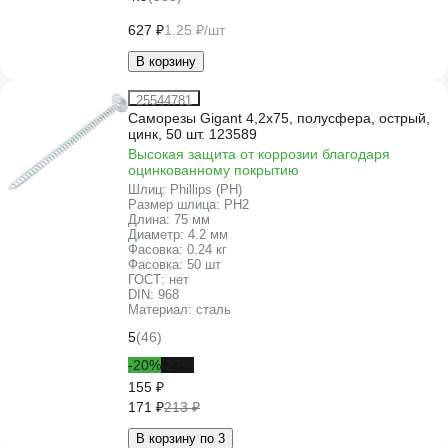
627 ₽
1.25 ₽/шт
В корзину
25544781
Саморезы Gigant 4,2x75, полусфера, острый,
цинк, 50 шт. 123589
Высокая защита от коррозии благодаря
оцинкованному покрытию
Шлиц:
Phillips (PH)
Размер шлица:
PH2
Длина:
75 мм
Диаметр:
4.2 мм
Фасовка:
0.24 кг
Фасовка:
50 шт
ГОСТ:
нет
DIN:
968
Материал:
сталь
5
(46)
-20%
-27%
155 ₽
171 ₽
213 ₽
В корзину по 3