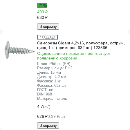
-21%
499 ₽
630 ₽
В корзину
25544841
Саморезы Gigant 4,2x16, полусфера, острый,
цинк, 1 кг (примерно 632 шт) 123566
Оцинкованное покрытие препятствует
появлению коррозии
Шлиц:
Phillips (PH)
Размер шлица:
PH2
Длина:
16 мм
Диаметр:
4.2 мм
Фасовка:
1 кг
Фасовка:
632 шт
ГОСТ:
нет
DIN:
968
Материал:
сталь
4.7
(57)
626 ₽
0.99 ₽/шт
В корзину