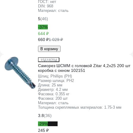
ГОСТ:
нет
DIN:
968
Материал:
сталь
5
(46)
-37%
644 ₽
660 ₽
1 029 ₽
В корзину
15618704
Саморез ШСММ с головкой Zitar 4,2x25 200 шт
коробка с окном 102151
Шлиц:
Phillips (PH)
Размер шлица:
PH2
Длина:
25 мм
Диаметр:
4.2 мм
Фасовка:
0.355 кг
Фасовка:
200 шт
Материал:
сталь
Толщина скрепляемых материалов:
1.75-3 мм
3.8
(36)
-29%
-32%
245 ₽