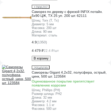
17906707
Саморез по дереву с фрезой INFIX потайн.
5х90 ЦЖ, TX 25 уп. 200 шт. 62111
Шлиц:
Torx (T, Tx)
Диаметр:
5 мм
Фасовка:
200 шт
Длина:
90 мм
Материал:
сталь
4.9
(1350)
4 479 ₽
22.4 ₽/шт
В корзину
25545039
Саморезы Gigant 4,2x32, полусфера, острый,
цинк, 500 шт. 123584
Оцинкованное покрытие препятствует
появлению коррозии
Шлиц:
Phillips (PH)
Размер шлица:
PH2
Длина:
32 мм
Диаметр:
4.2 мм
Фасовка:
1.1 кг
Фасовка:
500 шт