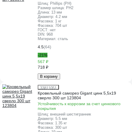
Шлиц:
Phillips (PH)
Размер шлица:
PH2
Длина:
13 мм
Диаметр:
4.2 мм
Фасовка:
1 кг
Фасовка:
704 шт
ГОСТ:
нет
DIN:
968
Материал:
сталь
4.5
(64)
-21%
567 ₽
718 ₽
В корзину
33811051
Кровельный саморез Gigant цинк 5,5x19
сверло 300 шт 123804
Устойчивость к коррозии за счет цинкового
покрытия
Шлиц:
внешний шестигранник
Диаметр:
5.5 мм
Фасовка:
1.35 кг
Фасовка:
300 шт
Длина:
19 мм