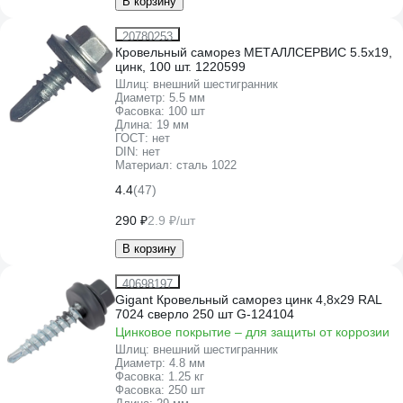
В корзину
20780253
Кровельный саморез МЕТАЛЛСЕРВИС 5.5x19,
цинк, 100 шт. 1220599
Шлиц:
внешний шестигранник
Диаметр:
5.5 мм
Фасовка:
100 шт
Длина:
19 мм
ГОСТ:
нет
DIN:
нет
Материал:
сталь 1022
4.4
(47)
290 ₽
2.9 ₽/шт
В корзину
40698197
Gigant Кровельный саморез цинк 4,8x29 RAL
7024 сверло 250 шт G-124104
Цинковое покрытие – для защиты от коррозии
Шлиц:
внешний шестигранник
Диаметр:
4.8 мм
Фасовка:
1.25 кг
Фасовка:
250 шт