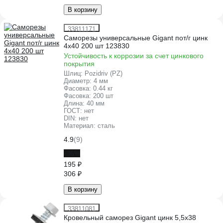
В корзину
33811171
Саморезы универсальные Gigant пот/г цинк
4x40 200 шт 123830
Устойчивость к коррозии за счет цинкового
покрытия
Шлиц:
Pozidriv (PZ)
Диаметр:
4 мм
Фасовка:
0.44 кг
Фасовка:
200 шт
Длина:
40 мм
ГОСТ:
нет
DIN:
нет
Материал:
сталь
4.9
(9)
-36%
195 ₽
306 ₽
В корзину
33811081
Кровельный саморез Gigant цинк 5,5x38