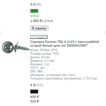
4.6
(38)
-23%
978 ₽
1 065 ₽
1 276 ₽
В корзину
21214402
Саморез Daxmer ПШ 4,2x19 с прессшайбой
острый белый цинк 1кг 00000413907
Шлиц:
Phillips (PH)
Размер шлица:
PH2
Длина:
19 мм
Диаметр:
4.2 мм
Фасовка:
1 кг
ГОСТ:
нет
DIN:
968
Материал:
углеродистая сталь
Толщина скрепляемых материалов:
1.75-3 мм
4.9
(122)
-21%
409 ₽
519 ₽