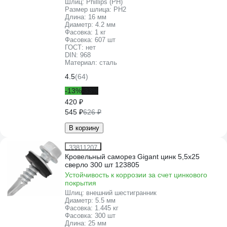
Шлиц:
Phillips (PH)
Размер шлица:
PH2
Длина:
16 мм
Диаметр:
4.2 мм
Фасовка:
1 кг
Фасовка:
607 шт
ГОСТ:
нет
DIN:
968
Материал:
сталь
4.5
(64)
-13%
-33%
420 ₽
545 ₽
626 ₽
В корзину
33811207
Кровельный саморез Gigant цинк 5,5x25
сверло 300 шт 123805
Устойчивость к коррозии за счет цинкового
покрытия
Шлиц:
внешний шестигранник
Диаметр:
5.5 мм
Фасовка:
1.445 кг
Фасовка:
300 шт
Длина:
25 мм