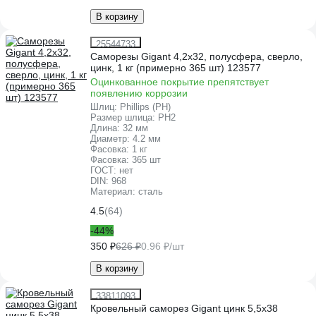
В корзину
25544733
Саморезы Gigant 4,2x32, полусфера, сверло,
цинк, 1 кг (примерно 365 шт) 123577
Оцинкованное покрытие препятствует
появлению коррозии
Шлиц:
Phillips (PH)
Размер шлица:
PH2
Длина:
32 мм
Диаметр:
4.2 мм
Фасовка:
1 кг
Фасовка:
365 шт
ГОСТ:
нет
DIN:
968
Материал:
сталь
4.5
(64)
-44%
350 ₽
626 ₽
0.96 ₽/шт
В корзину
33811093
Кровельный саморез Gigant цинк 5,5x38