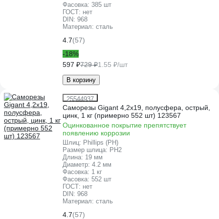
Фасовка:
385 шт
ГОСТ:
нет
DIN:
968
Материал:
сталь
4.7
(57)
-18%
597 ₽
729 ₽
1.55 ₽/шт
В корзину
25544937
Саморезы Gigant 4,2x19, полусфера, острый,
цинк, 1 кг (примерно 552 шт) 123567
Оцинкованное покрытие препятствует
появлению коррозии
Шлиц:
Phillips (PH)
Размер шлица:
PH2
Длина:
19 мм
Диаметр:
4.2 мм
Фасовка:
1 кг
Фасовка:
552 шт
ГОСТ:
нет
DIN:
968
Материал:
сталь
4.7
(57)