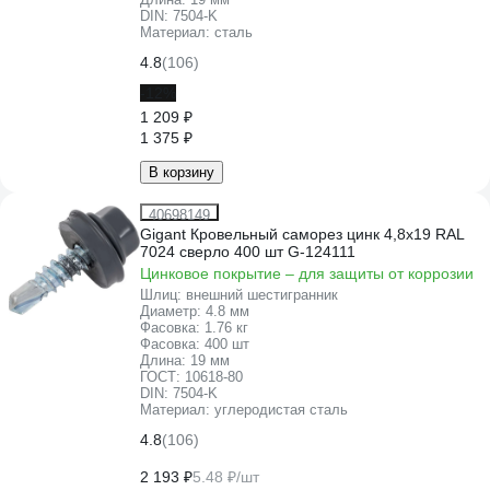
DIN:
7504-K
Материал:
сталь
4.8
(106)
-12%
1 209 ₽
1 375 ₽
В корзину
40698149
Gigant Кровельный саморез цинк 4,8х19 RAL
7024 сверло 400 шт G-124111
Цинковое покрытие – для защиты от коррозии
Шлиц:
внешний шестигранник
Диаметр:
4.8 мм
Фасовка:
1.76 кг
Фасовка:
400 шт
Длина:
19 мм
ГОСТ:
10618-80
DIN:
7504-K
Материал:
углеродистая сталь
4.8
(106)
2 193 ₽
5.48 ₽/шт