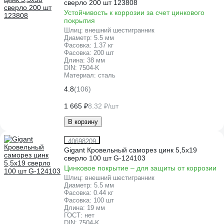
сверло 200 шт 123808
Устойчивость к коррозии за счет цинкового
покрытия
Шлиц:
внешний шестигранник
Диаметр:
5.5 мм
Фасовка:
1.37 кг
Фасовка:
200 шт
Длина:
38 мм
DIN:
7504-K
Материал:
сталь
4.8
(106)
1 665 ₽
8.32 ₽/шт
В корзину
40698209
Gigant Кровельный саморез цинк 5,5x19
сверло 100 шт G-124103
Цинковое покрытие – для защиты от коррозии
Шлиц:
внешний шестигранник
Диаметр:
5.5 мм
Фасовка:
0.44 кг
Фасовка:
100 шт
Длина:
19 мм
ГОСТ:
нет
DIN:
7504-K