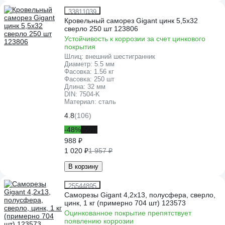
33811039
Кровельный саморез Gigant цинк 5,5x32
сверло 250 шт 123806
Устойчивость к коррозии за счет цинкового
покрытия
Шлиц:
внешний шестигранник
Диаметр:
5.5 мм
Фасовка:
1.56 кг
Фасовка:
250 шт
Длина:
32 мм
DIN:
7504-K
Материал:
сталь
4.8
(106)
-48%
-50%
988 ₽
1 020 ₽
1 957 ₽
В корзину
25544895
Саморезы Gigant 4,2x13, полусфера, сверло,
цинк, 1 кг (примерно 704 шт) 123573
Оцинкованное покрытие препятствует
появлению коррозии