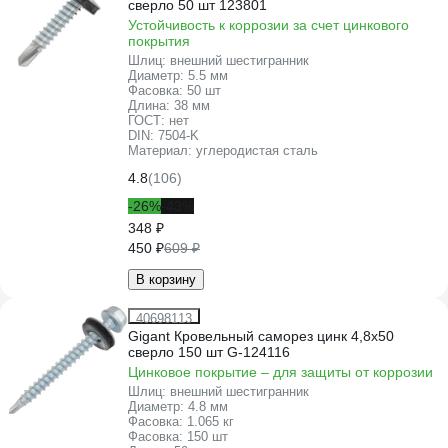
сверло 50 шт 123801
Устойчивость к коррозии за счет цинкового
покрытия
Шлиц:
внешний шестигранник
Диаметр:
5.5 мм
Фасовка:
50 шт
Длина:
38 мм
ГОСТ:
нет
DIN:
7504-K
Материал:
углеродистая сталь
4.8
(106)
-26%
-43%
348 ₽
450 ₽
609 ₽
В корзину
40698113
Gigant Кровельный саморез цинк 4,8х50
сверло 150 шт G-124116
Цинковое покрытие – для защиты от коррозии
Шлиц:
внешний шестигранник
Диаметр:
4.8 мм
Фасовка:
1.065 кг
Фасовка:
150 шт