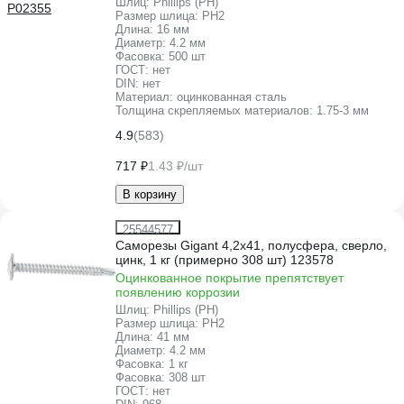
Шлиц:
Phillips (PH)
Размер шлица:
PH2
Длина:
16 мм
Диаметр:
4.2 мм
Фасовка:
500 шт
ГОСТ:
нет
DIN:
нет
Материал:
оцинкованная сталь
Толщина скрепляемых материалов:
1.75-3 мм
4.9
(583)
717 ₽
1.43 ₽/шт
В корзину
25544577
Саморезы Gigant 4,2x41, полусфера, сверло,
цинк, 1 кг (примерно 308 шт) 123578
Оцинкованное покрытие препятствует
появлению коррозии
Шлиц:
Phillips (PH)
Размер шлица:
PH2
Длина:
41 мм
Диаметр:
4.2 мм
Фасовка:
1 кг
Фасовка:
308 шт
ГОСТ:
нет